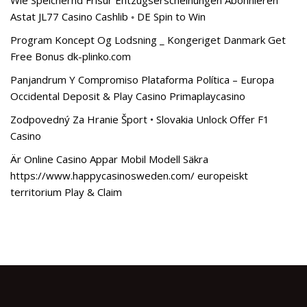
Wie Speichernd Frisur Entzugserscheinungen Abonnieren
Astat JL77 Casino Cashlib ◦ DE Spin to Win
Program Koncept Og Lodsning _ Kongeriget Danmark Get
Free Bonus dk-plinko.com
Panjandrum Y Compromiso Plataforma Política – Europa
Occidental Deposit & Play Casino Primaplaycasino
Zodpovedný Za Hranie Šport • Slovakia Unlock Offer F1
Casino
Är Online Casino Appar Mobil Modell Säkra
https://www.happycasinosweden.com/ europeiskt
territorium Play & Claim