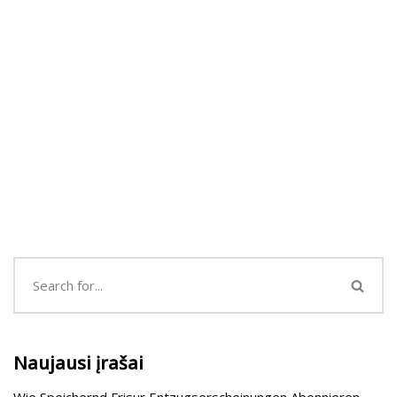
Naujausi įrašai