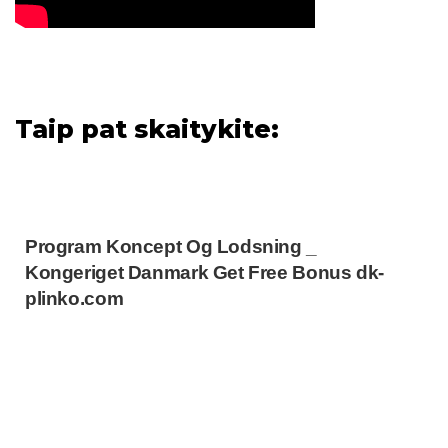
Taip pat skaitykite:
Program Koncept Og Lodsning _
Kongeriget Danmark Get Free Bonus dk-
plinko.com