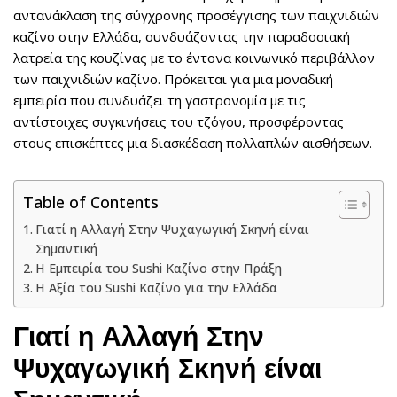
αντανάκλαση της σύγχρονης προσέγγισης των παιχνιδιών
καζίνο στην Ελλάδα, συνδυάζοντας την παραδοσιακή
λατρεία της κουζίνας με το έντονα κοινωνικό περιβάλλον
των παιχνιδιών καζίνο. Πρόκειται για μια μοναδική
εμπειρία που συνδυάζει τη γαστρονομία με τις
αντίστοιχες συγκινήσεις του τζόγου, προσφέροντας
στους επισκέπτες μια διασκέδαση πολλαπλών αισθήσεων.
Table of Contents
Γιατί η Αλλαγή Στην Ψυχαγωγική Σκηνή είναι
Σημαντική
Η Εμπειρία του Sushi Καζίνο στην Πράξη
Η Αξία του Sushi Καζίνο για την Ελλάδα
Γιατί η Αλλαγή Στην
Ψυχαγωγική Σκηνή είναι