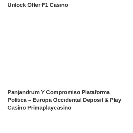
Unlock Offer F1 Casino
Panjandrum Y Compromiso Plataforma
Política – Europa Occidental Deposit & Play
Casino Primaplaycasino