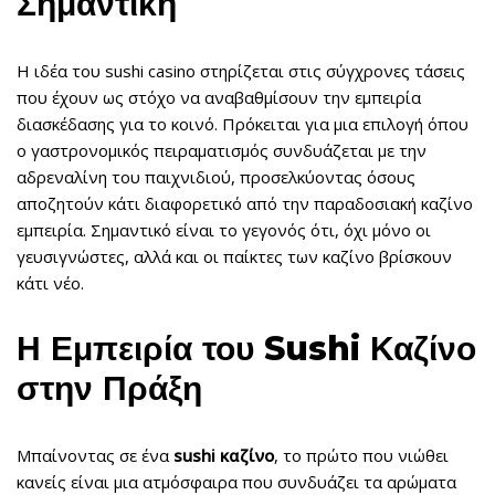
Σημαντική
Η ιδέα του sushi casino στηρίζεται στις σύγχρονες τάσεις
που έχουν ως στόχο να αναβαθμίσουν την εμπειρία
διασκέδασης για το κοινό. Πρόκειται για μια επιλογή όπου
ο γαστρονομικός πειραματισμός συνδυάζεται με την
αδρεναλίνη του παιχνιδιού, προσελκύοντας όσους
αποζητούν κάτι διαφορετικό από την παραδοσιακή καζίνο
εμπειρία. Σημαντικό είναι το γεγονός ότι, όχι μόνο οι
γευσιγνώστες, αλλά και οι παίκτες των καζίνο βρίσκουν
κάτι νέο.
Η Εμπειρία του Sushi Καζίνο
στην Πράξη
Μπαίνοντας σε ένα
sushi καζίνο
, το πρώτο που νιώθει
κανείς είναι μια ατμόσφαιρα που συνδυάζει τα αρώματα