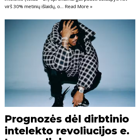
virš 30% metinių išlaidų, o…
Read More »
Prognozės dėl dirbtinio
intelekto revoliucijos e.