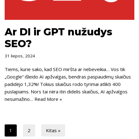
Ar DI ir GPT nužudys
SEO?
31 liepos, 2024
Tiems, kurie sako, kad SEO miršta ar nebeveikia… Vos tik
„Google“ išleido AI apžvalgas, bendras paspaudimų skaičius
padidėjo 1,32%! Tokius skaičius rodo tyrimai atlikti 400
puslapiams. Nors tai nėra itin didelis skaičius, AI apžvalgos
nesumažino…
Read More »
1
2
Kitas »