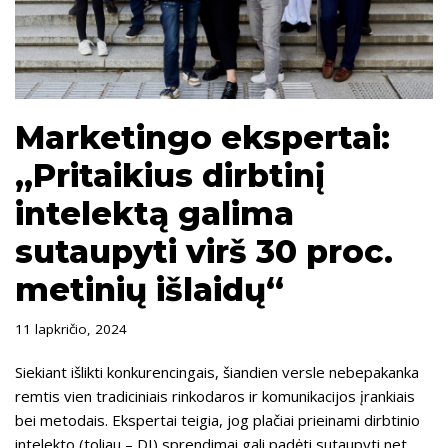
Marketingo ekspertai:
„Pritaikius dirbtinį
intelektą galima
sutaupyti virš 30 proc.
metinių išlaidų“
11 lapkričio, 2024
Siekiant išlikti konkurencingais, šiandien versle nebepakanka
remtis vien tradiciniais rinkodaros ir komunikacijos įrankiais
bei metodais. Ekspertai teigia, jog plačiai prieinami dirbtinio
intelekto (toliau – DI) sprendimai gali padėti sutaupyti net