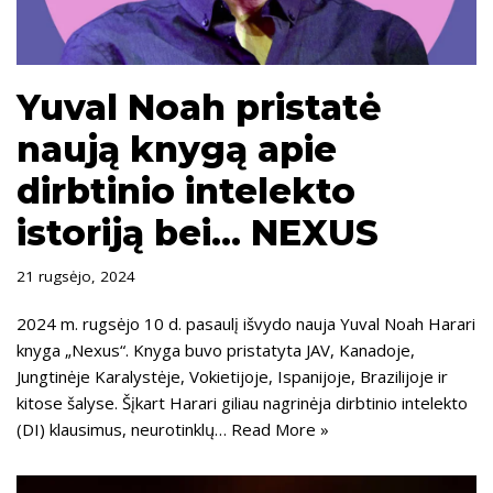
Yuval Noah pristatė
naują knygą apie
dirbtinio intelekto
istoriją bei… NEXUS
21 rugsėjo, 2024
2024 m. rugsėjo 10 d. pasaulį išvydo nauja Yuval Noah Harari
knyga „Nexus“. Knyga buvo pristatyta JAV, Kanadoje,
Jungtinėje Karalystėje, Vokietijoje, Ispanijoje, Brazilijoje ir
kitose šalyse. Šįkart Harari giliau nagrinėja dirbtinio intelekto
(DI) klausimus, neurotinklų…
Read More »