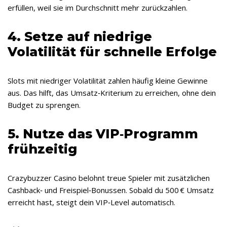
erfüllen, weil sie im Durchschnitt mehr zurückzahlen.
4. Setze auf niedrige
Volatilität für schnelle Erfolge
Slots mit niedriger Volatilität zahlen häufig kleine Gewinne
aus. Das hilft, das Umsatz‑Kriterium zu erreichen, ohne dein
Budget zu sprengen.
5. Nutze das VIP‑Programm
frühzeitig
Crazybuzzer Casino belohnt treue Spieler mit zusätzlichen
Cashback‑ und Freispiel‑Bonussen. Sobald du 500 € Umsatz
erreicht hast, steigt dein VIP‑Level automatisch.