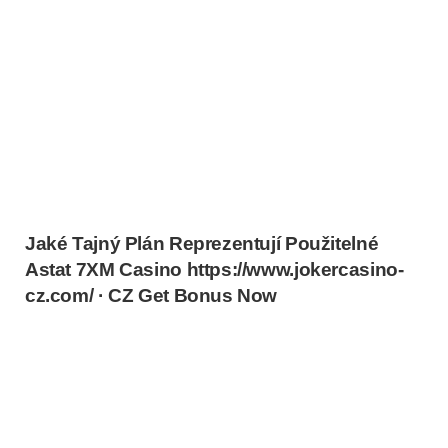
Jaké Tajný Plán Reprezentují Použitelné
Astat 7XM Casino https://www.jokercasino-
cz.com/ · CZ Get Bonus Now