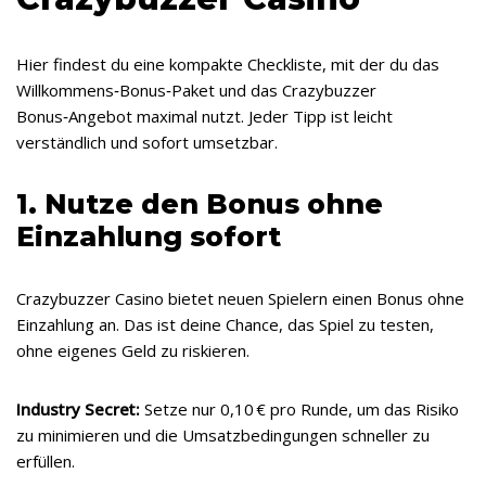
Hier findest du eine kompakte Checkliste, mit der du das
Willkommens‑Bonus‑Paket und das Crazybuzzer
Bonus‑Angebot maximal nutzt. Jeder Tipp ist leicht
verständlich und sofort umsetzbar.
1. Nutze den Bonus ohne
Einzahlung sofort
Crazybuzzer Casino bietet neuen Spielern einen Bonus ohne
Einzahlung an. Das ist deine Chance, das Spiel zu testen,
ohne eigenes Geld zu riskieren.
Industry Secret:
Setze nur 0,10 € pro Runde, um das Risiko
zu minimieren und die Umsatzbedingungen schneller zu
erfüllen.