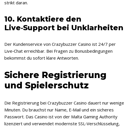
strikt daran.
10. Kontaktiere den
Live‑Support bei Unklarheiten
Der Kundenservice von Crazybuzzer Casino ist 24/7 per
Live‑Chat erreichbar. Bei Fragen zu Bonusbedingungen
bekommst du sofort klare Antworten.
Sichere Registrierung
und Spielerschutz
Die Registrierung bei Crazybuzzer Casino dauert nur wenige
Minuten. Du brauchst nur Name, E‑Mail und ein sicheres
Passwort. Das Casino ist von der Malta Gaming Authority
lizenziert und verwendet modernste SSL‑Verschlüsselung,