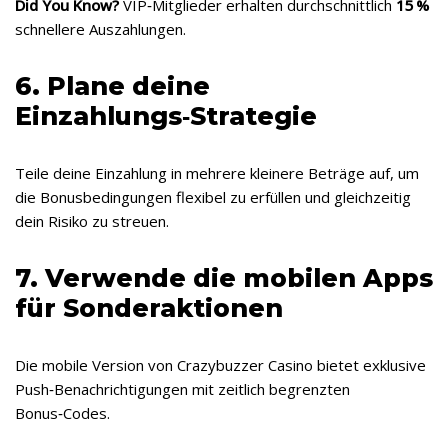
Did You Know?
VIP‑Mitglieder erhalten durchschnittlich
15 %
schnellere Auszahlungen.
6. Plane deine
Einzahlungs‑Strategie
Teile deine Einzahlung in mehrere kleinere Beträge auf, um
die Bonusbedingungen flexibel zu erfüllen und gleichzeitig
dein Risiko zu streuen.
7. Verwende die mobilen Apps
für Sonderaktionen
Die mobile Version von Crazybuzzer Casino bietet exklusive
Push‑Benachrichtigungen mit zeitlich begrenzten
Bonus‑Codes.