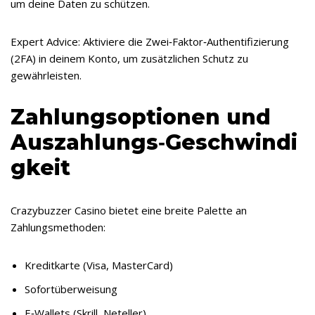
um deine Daten zu schützen.
Expert Advice: Aktiviere die Zwei‑Faktor‑Authentifizierung
(2FA) in deinem Konto, um zusätzlichen Schutz zu
gewährleisten.
Zahlungsoptionen und
Auszahlungs‑Geschwindi
gkeit
Crazybuzzer Casino bietet eine breite Palette an
Zahlungsmethoden:
Kreditkarte (Visa, MasterCard)
Sofortüberweisung
E‑Wallets (Skrill, Neteller)