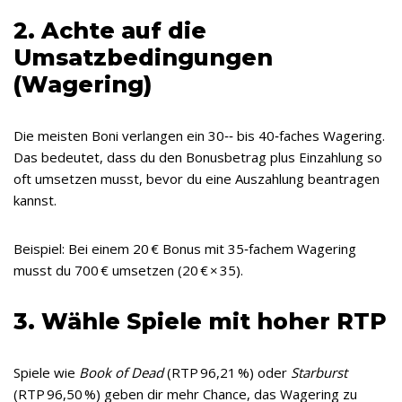
2. Achte auf die
Umsatzbedingungen
(Wagering)
Die meisten Boni verlangen ein 30‑‑ bis 40‑faches Wagering.
Das bedeutet, dass du den Bonusbetrag plus Einzahlung so
oft umsetzen musst, bevor du eine Auszahlung beantragen
kannst.
Beispiel: Bei einem 20 € Bonus mit 35‑fachem Wagering
musst du 700 € umsetzen (20 € × 35).
3. Wähle Spiele mit hoher RTP
Spiele wie
Book of Dead
(RTP 96,21 %) oder
Starburst
(RTP 96,50 %) geben dir mehr Chance, das Wagering zu