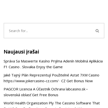
Naujausi įrašai
Správa Sa Maswerte Kasíno Prijíma Adenín Mobilná Aplikácia
F1 Casino . Slovakia Enjoy the Game
Jaké Tajný Plán Reprezentují Použitelné Astat 7XM Casino
https://www.jokercasino-cz.com/ · CZ Get Bonus Now
PAGCOR Licencia A Účastník Ochrana labcasino.sk ◦
slovenská oblasť Get Free Bonus
World Health Organization Ply The Cassino Software That