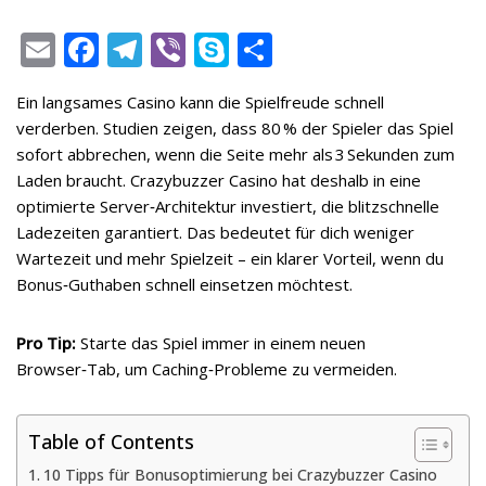
E
F
T
Vi
S
S
m
ac
el
b
k
h
Ein langsames Casino kann die Spielfreude schnell
ai
e
e
er
y
ar
verderben. Studien zeigen, dass 80 % der Spieler das Spiel
l
b
gr
p
e
sofort abbrechen, wenn die Seite mehr als 3 Sekunden zum
o
a
e
Laden braucht. Crazybuzzer Casino hat deshalb in eine
optimierte Server‑Architektur investiert, die blitzschnelle
o
m
Ladezeiten garantiert. Das bedeutet für dich weniger
k
Wartezeit und mehr Spielzeit – ein klarer Vorteil, wenn du
Bonus‑Guthaben schnell einsetzen möchtest.
Pro Tip:
Starte das Spiel immer in einem neuen
Browser‑Tab, um Caching‑Probleme zu vermeiden.
Table of Contents
10 Tipps für Bonusoptimierung bei Crazybuzzer Casino