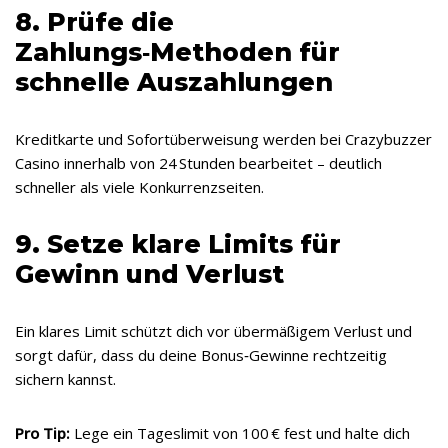
8. Prüfe die
Zahlungs‑Methoden für
schnelle Auszahlungen
Kreditkarte und Sofortüberweisung werden bei Crazybuzzer
Casino innerhalb von 24 Stunden bearbeitet – deutlich
schneller als viele Konkurrenzseiten.
9. Setze klare Limits für
Gewinn und Verlust
Ein klares Limit schützt dich vor übermäßigem Verlust und
sorgt dafür, dass du deine Bonus‑Gewinne rechtzeitig
sichern kannst.
Pro Tip:
Lege ein Tageslimit von 100 € fest und halte dich