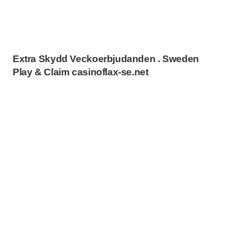
Extra Skydd Veckoerbjudanden . Sweden
Play & Claim casinoflax-se.net