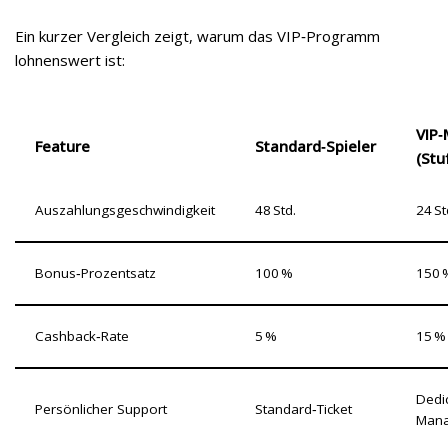
Ein kurzer Vergleich zeigt, warum das VIP‑Programm
lohnenswert ist:
VIP‑
Feature
Standard‑Spieler
(Stu
Auszahlungsgeschwindigkeit
48 Std.
24 St
Bonus‑Prozentsatz
100 %
150 
Cashback‑Rate
5 %
15 %
Dedi
Persönlicher Support
Standard‑Ticket
Mana