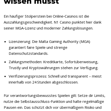
wissen musst
Ein häufiger Stolperstein bei Online‑Casinos ist die
Auszahlungsgeschwindigkeit. N1 Casino punktet hier dank
seiner MGA‑Lizenz und moderner Zahlungslösungen.
Lizenzierung: Die Malta Gaming Authority (MGA)
garantiert faire Spiele und strenge
Datenschutzstandards.
Zahlungsmethoden: Kreditkarte, Sofortüberweisung,
Trustly und Kryptowährungen stehen zur Verfügung.
Verifizierungsprozess: Schnell und transparent – meist
innerhalb von 24 Stunden abgeschlossen.
Für verantwortungsbewusstes Spielen gilt: Setze dir Limits,
nutze die Selbstausschluss‑Funktion und halte regelmäßige
Pausen ein. Das schützt dich vor übermäßigem Risiko und