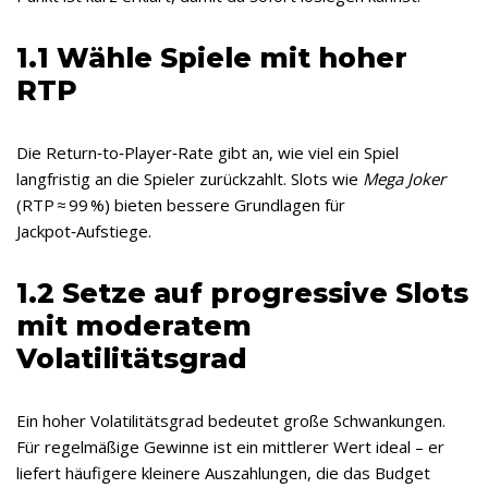
1.1 Wähle Spiele mit hoher
RTP
Die Return‑to‑Player‑Rate gibt an, wie viel ein Spiel
langfristig an die Spieler zurückzahlt. Slots wie
Mega Joker
(RTP ≈ 99 %) bieten bessere Grundlagen für
Jackpot‑Aufstiege.
1.2 Setze auf progressive Slots
mit moderatem
Volatilitätsgrad
Ein hoher Volatilitätsgrad bedeutet große Schwankungen.
Für regelmäßige Gewinne ist ein mittlerer Wert ideal – er
liefert häufigere kleinere Auszahlungen, die das Budget