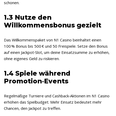
schonen.
1.3 Nutze den
Willkommensbonus gezielt
Das Willkommenspaket von N1 Casino beinhaltet einen
100 % Bonus bis 500 € und 50 Freispiele. Setze den Bonus
auf einen Jackpot‑Slot, um deine Einsatzsumme zu erhöhen,
ohne eigenes Geld zu riskieren.
1.4 Spiele während
Promotion‑Events
Regelmäßige Turniere und Cashback‑Aktionen im N1 Casino
erhöhen das Spielbudget. Mehr Einsatz bedeutet mehr
Chancen, den Jackpot zu treffen.