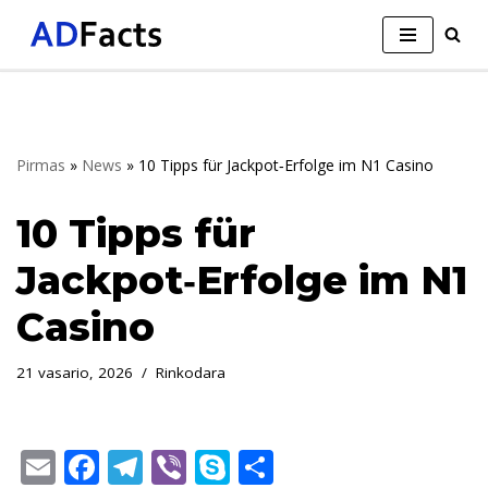
Skip
to
content
Pirmas
»
News
»
10 Tipps für Jackpot‑Erfolge im N1 Casino
10 Tipps für
Jackpot‑Erfolge im N1
Casino
21 vasario, 2026
Rinkodara
E
F
T
Vi
S
S