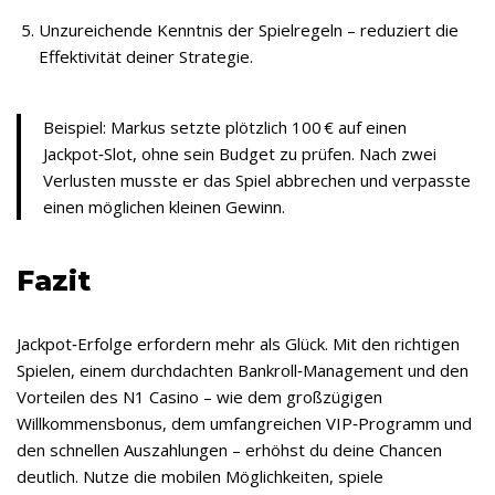
Unzureichende Kenntnis der Spielregeln – reduziert die
Effektivität deiner Strategie.
Beispiel: Markus setzte plötzlich 100 € auf einen
Jackpot‑Slot, ohne sein Budget zu prüfen. Nach zwei
Verlusten musste er das Spiel abbrechen und verpasste
einen möglichen kleinen Gewinn.
Fazit
Jackpot‑Erfolge erfordern mehr als Glück. Mit den richtigen
Spielen, einem durchdachten Bankroll‑Management und den
Vorteilen des N1 Casino – wie dem großzügigen
Willkommensbonus, dem umfangreichen VIP‑Programm und
den schnellen Auszahlungen – erhöhst du deine Chancen
deutlich. Nutze die mobilen Möglichkeiten, spiele