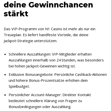
deine Gewinnchancen
stärkt
Das VIP‑Programm von N1 Casino ist mehr als nur ein
Treueplan. Es liefert handfeste Vorteile, die deine
Jackpot‑Strategie unterstützen.
Schnellere Auszahlungen: VIP‑Mitglieder erhalten
Auszahlungen innerhalb von 24 Stunden, was besonders
bei hohen Jackpot‑Gewinnen wichtig ist.
Exklusive Bonusangebote: Persönliche Cashback‑Aktionen
und höhere Bonus‑Prozentsätze erhöhen dein
Spielbudget.
Persönlicher Account‑Manager: Direkter Kontakt
bedeutet schnellere Klärung von Fragen zu
Bonusbedingungen oder Auszahlung.