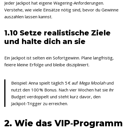
Jeder Jackpot hat eigene Wagering‑Anforderungen.
Verstehe, wie viele Einsätze nötig sind, bevor du Gewinne
auszahlen lassen kannst.
1.10 Setze realistische Ziele
und halte dich an sie
Ein Jackpot ist selten ein Sofortgewinn. Plane langfristig,
feiere kleine Erfolge und bleibe diszipliniert.
Beispiel: Anna spielt täglich 5 € auf
Mega Moolah
und
nutzt den 100 % Bonus. Nach vier Wochen hat sie ihr
Budget verdoppelt und steht kurz davor, den
Jackpot‑Trigger zu erreichen.
2. Wie das VIP‑Programm