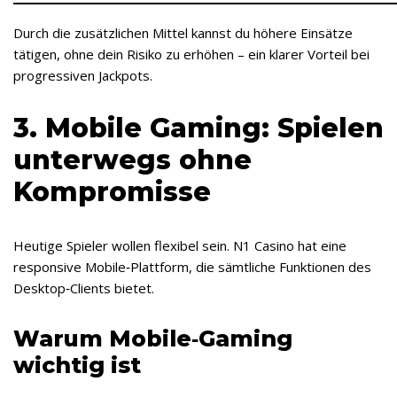
Durch die zusätzlichen Mittel kannst du höhere Einsätze
tätigen, ohne dein Risiko zu erhöhen – ein klarer Vorteil bei
progressiven Jackpots.
3. Mobile Gaming: Spielen
unterwegs ohne
Kompromisse
Heutige Spieler wollen flexibel sein. N1 Casino hat eine
responsive Mobile‑Plattform, die sämtliche Funktionen des
Desktop‑Clients bietet.
Warum Mobile‑Gaming
wichtig ist