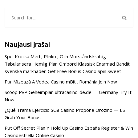
Naujausi įrašai
Spel Krocka Med , Plinko , Och Motståndskraftig
Tabularisera Hemlig Plan Ombord Klassisk Enarmad Bandit _
svenska marknaden Get Free Bonus Casino Spin Sweet
Pur Mizează A Vedea Casino mBit . România Join Now
Scoop PvP Geheimplan ultracasino-de.de — Germany Try It
Now
¿Qué Trama Ejercicio SG8 Casino Propone Orozino — ES
Grab Your Bonus
Put Off Secret Plan Y Hold Up Casino España Register & Win
Casinoestrella Online Casino