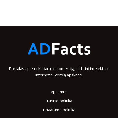
Portalas apie rinkodarą, e-komerciją, dirbtinį intelektą ir
internetinį verslą apskritai.
Apie mus
Turinio politika
Privatumo politika