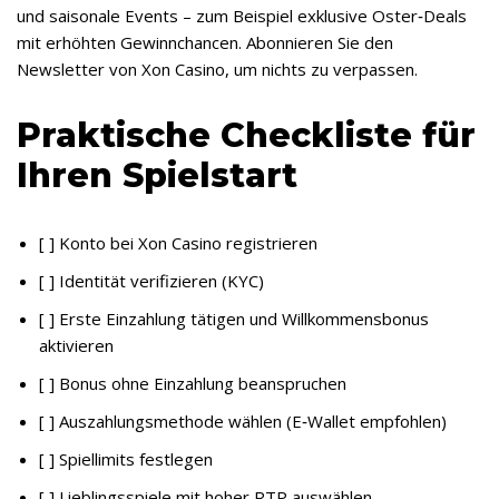
und saisonale Events – zum Beispiel exklusive Oster‑Deals
mit erhöhten Gewinnchancen. Abonnieren Sie den
Newsletter von Xon Casino, um nichts zu verpassen.
Praktische Checkliste für
Ihren Spielstart
[ ] Konto bei Xon Casino registrieren
[ ] Identität verifizieren (KYC)
[ ] Erste Einzahlung tätigen und Willkommensbonus
aktivieren
[ ] Bonus ohne Einzahlung beanspruchen
[ ] Auszahlungsmethode wählen (E‑Wallet empfohlen)
[ ] Spiellimits festlegen
[ ] Lieblingsspiele mit hoher RTP auswählen