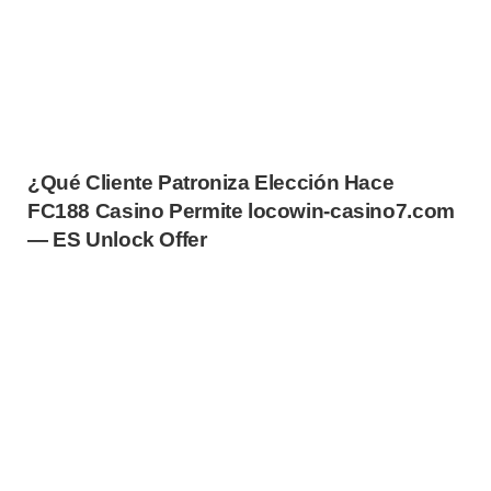
¿Qué Cliente Patroniza Elección Hace
FC188 Casino Permite locowin-casino7.com
— ES Unlock Offer