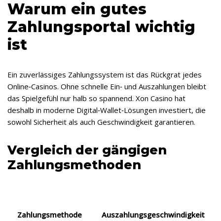
Warum ein gutes
Zahlungsportal wichtig
ist
Ein zuverlässiges Zahlungssystem ist das Rückgrat jedes
Online‑Casinos. Ohne schnelle Ein‑ und Auszahlungen bleibt
das Spielgefühl nur halb so spannend. Xon Casino hat
deshalb in moderne Digital‑Wallet‑Lösungen investiert, die
sowohl Sicherheit als auch Geschwindigkeit garantieren.
Vergleich der gängigen
Zahlungsmethoden
Zahlungsmethode
Auszahlungsgeschwindigkeit