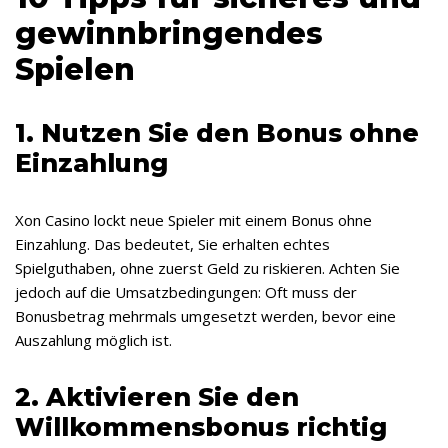
gewinnbringendes
Spielen
1. Nutzen Sie den Bonus ohne
Einzahlung
Xon Casino lockt neue Spieler mit einem Bonus ohne
Einzahlung. Das bedeutet, Sie erhalten echtes
Spielguthaben, ohne zuerst Geld zu riskieren. Achten Sie
jedoch auf die Umsatzbedingungen: Oft muss der
Bonusbetrag mehrmals umgesetzt werden, bevor eine
Auszahlung möglich ist.
2. Aktivieren Sie den
Willkommensbonus richtig