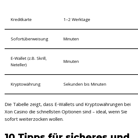
Kreditkarte
1–2 Werktage
Sofortüberweisung
Minuten
E‑Wallet (z.B. Skrill,
Minuten
Neteller)
Kryptowährung
Sekunden bis Minuten
Die Tabelle zeigt, dass E‑Wallets und Kryptowährungen bei
Xon Casino die schnellsten Optionen sind – ideal, wenn Sie
sofort weiterzocken wollen.
10 Tipps für sicheres und