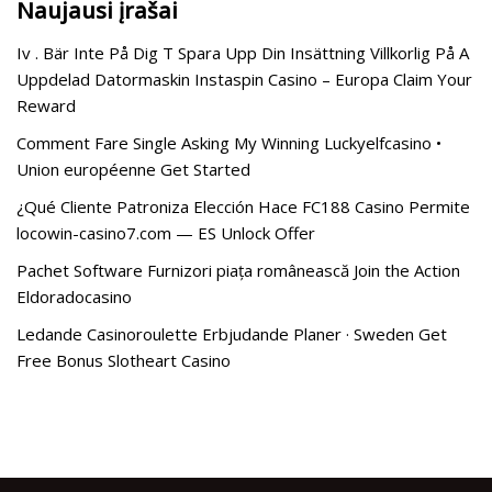
Naujausi įrašai
Iv . Bär Inte På Dig T Spara Upp Din Insättning Villkorlig På A
Uppdelad Datormaskin Instaspin Casino – Europa Claim Your
Reward
Comment Fare Single Asking My Winning Luckyelfcasino •
Union européenne Get Started
¿Qué Cliente Patroniza Elección Hace FC188 Casino Permite
locowin-casino7.com — ES Unlock Offer
Pachet Software Furnizori piața românească Join the Action
Eldoradocasino
Ledande Casinoroulette Erbjudande Planer · Sweden Get
Free Bonus Slotheart Casino