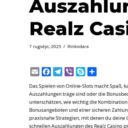
Auszahlu
Realz Cas
7 rugsėjo, 2025
Rinkodara
E
F
T
Vi
S
S
m
ac
el
b
k
h
Das Spielen von Online‑Slots macht Spaß, k
ai
e
e
er
y
ar
Auszahlungen träge sind oder die Bonusbedi
l
b
gr
p
e
unterschätzen, wie wichtig die Kombination
o
a
e
Bonusangeboten und einer sicheren Zahlungs
o
m
praxisnahe Strategien, mit denen du deine
k
schnellen Auszahlungen des
Realz Casino
pr