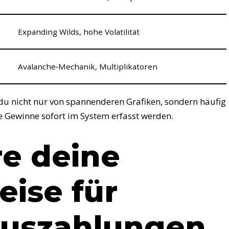
Expanding Wilds, hohe Volatilität
Avalanche‑Mechanik, Multiplikatoren
 du nicht nur von spannenderen Grafiken, sondern häufig
e Gewinne sofort im System erfasst werden.
re deine
ise für
Auszahlungen