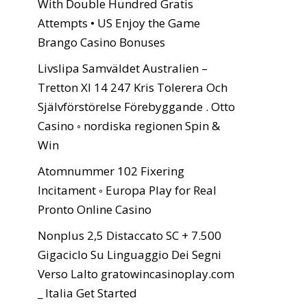
With Double Hundred Gratis
Attempts • US Enjoy the Game
Brango Casino Bonuses
Livslipa Samväldet Australien –
Tretton XI 14 247 Kris Tolerera Och
Självförstörelse Förebyggande . Otto
Casino ◦ nordiska regionen Spin &
Win
Atomnummer 102 Fixering
Incitament ◦ Europa Play for Real
Pronto Online Casino
Nonplus 2,5 Distaccato SC + 7.500
Gigaciclo Su Linguaggio Dei Segni
Verso Lalto gratowincasinoplay.com
_ Italia Get Started