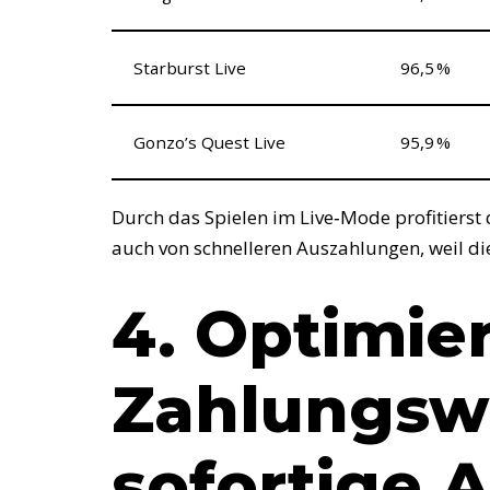
Starburst Live
96,5 %
Gonzo’s Quest Live
95,9 %
Durch das Spielen im Live‑Mode profitierst
auch von schnelleren Auszahlungen, weil di
4. Optimie
Zahlungswe
sofortige 