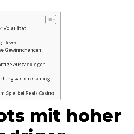
 Volatilität
 clever
iche Gewinnchancen
fortige Auszahlungen
wortungsvollem Gaming
m Spiel bei Realz Casino
ots mit hoher