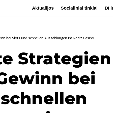
Aktualijos
Socialiniai tinklai
DI 
inn bei Slots und schnellen Auszahlungen im Realz Casino
e Strategien
Gewinn bei
 schnellen