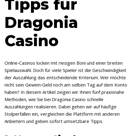
Tipps für
Dragonia
Casino
Online‑Casinos locken mit riesigen Boni und einer breiten
Spielauswahl. Doch für viele Spieler ist die Geschwindigkeit
der Auszahlung das entscheidende Kriterium. Wer möchte
nicht sein Gewinn‑Geld noch am selben Tag auf dem Konto
haben? In diesem Artikel zeigen wir Ihnen fünf praxisnahe
Methoden, wie Sie bei Dragonia Casino schnelle
Auszahlungen realisieren. Dabei gehen wir auf häufige
Stolperfallen ein, vergleichen die Plattform mit anderen
Anbietern und geben sofort umsetzbare Tipps.