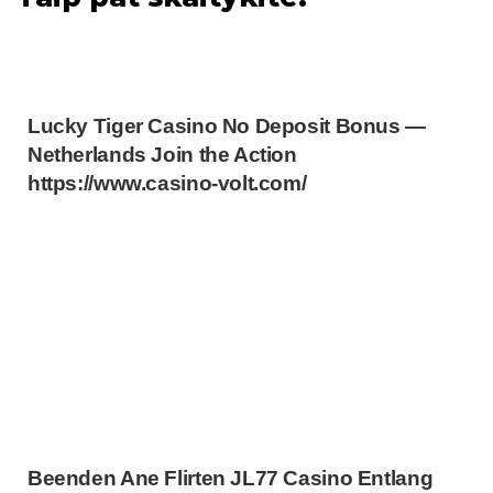
Lucky Tiger Casino No Deposit Bonus —
Netherlands Join the Action
https://www.casino-volt.com/
Beenden Ane Flirten JL77 Casino Entlang