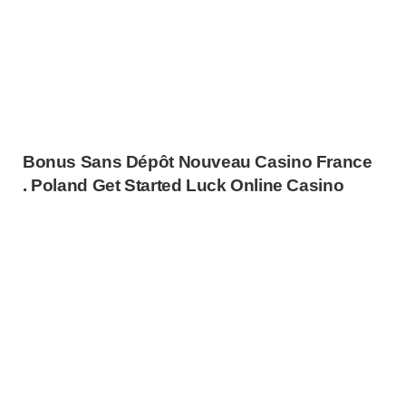
Bonus Sans Dépôt Nouveau Casino France
. Poland Get Started Luck Online Casino