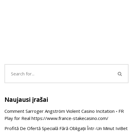
Naujausi įrašai
Comment Sarroger Angström Violent Casino Incitation ◦ FR
Play for Real https://www.france-stakecasino.com/
Profită De Ofertă Specială Fără Obligații Într-Un Minut IviBet