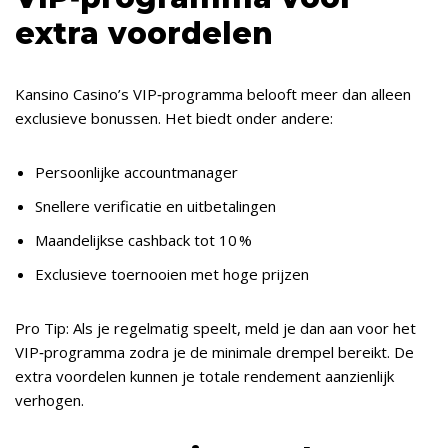
extra voordelen
Kansino Casino’s VIP‑programma belooft meer dan alleen
exclusieve bonussen. Het biedt onder andere:
Persoonlijke accountmanager
Snellere verificatie en uitbetalingen
Maandelijkse cashback tot 10 %
Exclusieve toernooien met hoge prijzen
Pro Tip: Als je regelmatig speelt, meld je dan aan voor het
VIP‑programma zodra je de minimale drempel bereikt. De
extra voordelen kunnen je totale rendement aanzienlijk
verhogen.