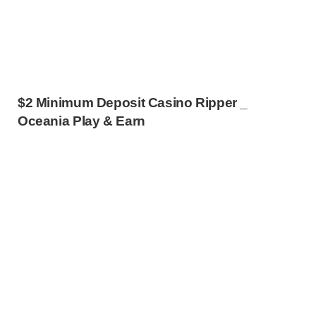
$2 Minimum Deposit Casino Ripper _
Oceania Play & Earn