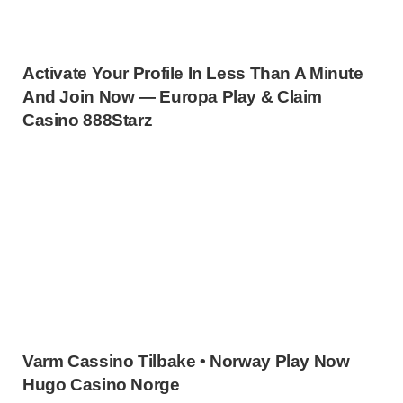
Activate Your Profile In Less Than A Minute
And Join Now — Europa Play & Claim
Casino 888Starz
Varm Cassino Tilbake • Norway Play Now
Hugo Casino Norge