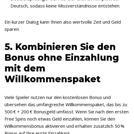
Deutsch, sodass keine Missverständnisse entstehen.
Ein kurzer Dialog kann Ihnen also wertvolle Zeit und Geld
sparen.
5. Kombinieren Sie den
Bonus ohne Einzahlung
mit dem
Willkommenspaket
Viele Spieler nutzen nur den kostenlosen Bonus und
übersehen das umfangreiche Willkommenspaket, das bis zu
500 € + 200 € Bonusgeld umfasst. Wenn Sie nach den ersten
Free Spins noch etwas Geld einzahlen, können Sie den
Willkommensbonus aktivieren und erhalten zusätzlich 50 %
Bonus auf Ihre erste Einzahlung.