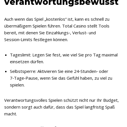
verantwortungsbewusst
Auch wenn das Spiel „kostenlos“ ist, kann es schnell zu
übermäßigem Spielen führen. Total Casino stellt Tools
bereit, mit denen Sie Einzahlungs‑, Verlust‑ und
Session‑Limits festlegen können.
Tageslimit: Legen Sie fest, wie viel Sie pro Tag maximal
einsetzen dürfen.
Selbstsperre: Aktivieren Sie eine 24‑Stunden‑ oder
7‑Tage‑Pause, wenn Sie das Gefühl haben, zu viel zu
spielen.
Verantwortungsvolles Spielen schützt nicht nur Ihr Budget,
sondern sorgt auch dafür, dass das Spiel langfristig Spaß
macht.