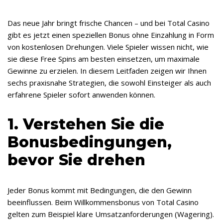
Das neue Jahr bringt frische Chancen – und bei Total Casino
gibt es jetzt einen speziellen Bonus ohne Einzahlung in Form
von kostenlosen Drehungen. Viele Spieler wissen nicht, wie
sie diese Free Spins am besten einsetzen, um maximale
Gewinne zu erzielen. In diesem Leitfaden zeigen wir Ihnen
sechs praxisnahe Strategien, die sowohl Einsteiger als auch
erfahrene Spieler sofort anwenden können.
1. Verstehen Sie die
Bonusbedingungen,
bevor Sie drehen
Jeder Bonus kommt mit Bedingungen, die den Gewinn
beeinflussen. Beim Willkommensbonus von Total Casino
gelten zum Beispiel klare Umsatzanforderungen (Wagering).