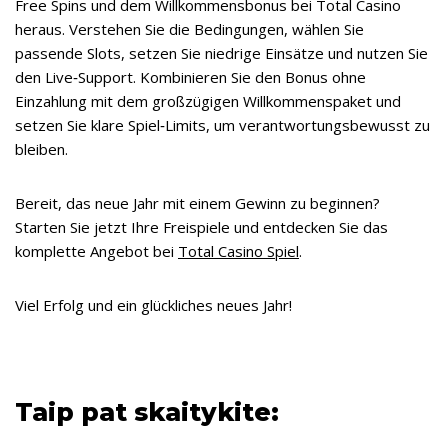
Free Spins und dem Willkommensbonus bei Total Casino
heraus. Verstehen Sie die Bedingungen, wählen Sie
passende Slots, setzen Sie niedrige Einsätze und nutzen Sie
den Live‑Support. Kombinieren Sie den Bonus ohne
Einzahlung mit dem großzügigen Willkommenspaket und
setzen Sie klare Spiel‑Limits, um verantwortungsbewusst zu
bleiben.
Bereit, das neue Jahr mit einem Gewinn zu beginnen?
Starten Sie jetzt Ihre Freispiele und entdecken Sie das
komplette Angebot bei
Total Casino Spiel
.
Viel Erfolg und ein glückliches neues Jahr!
Taip pat skaitykite: