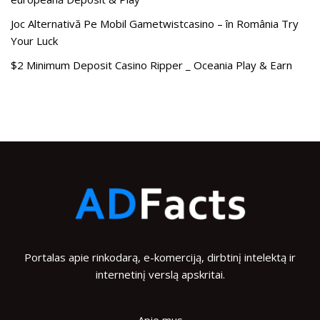
Joc Alternativă Pe Mobil Gametwistcasino – în România Try
Your Luck
$2 Minimum Deposit Casino Ripper _ Oceania Play & Earn
Portalas apie rinkodarą, e-komerciją, dirbtinį intelektą ir
internetinį verslą apskritai.