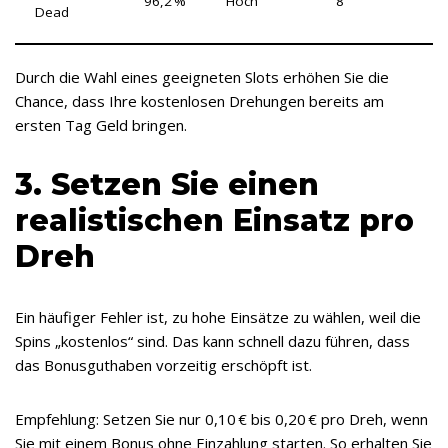
96,2 %
Hoch
8
Dead
Durch die Wahl eines geeigneten Slots erhöhen Sie die
Chance, dass Ihre kostenlosen Drehungen bereits am
ersten Tag Geld bringen.
3. Setzen Sie einen
realistischen Einsatz pro
Dreh
Ein häufiger Fehler ist, zu hohe Einsätze zu wählen, weil die
Spins „kostenlos“ sind. Das kann schnell dazu führen, dass
das Bonusguthaben vorzeitig erschöpft ist.
Empfehlung: Setzen Sie nur 0,10 € bis 0,20 € pro Dreh, wenn
Sie mit einem Bonus ohne Einzahlung starten. So erhalten Sie