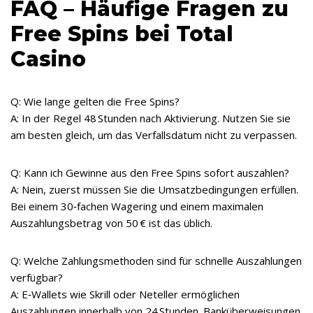
FAQ – Häufige Fragen zu
Free Spins bei Total
Casino
Q: Wie lange gelten die Free Spins?
A: In der Regel 48 Stunden nach Aktivierung. Nutzen Sie sie
am besten gleich, um das Verfallsdatum nicht zu verpassen.
Q: Kann ich Gewinne aus den Free Spins sofort auszahlen?
A: Nein, zuerst müssen Sie die Umsatzbedingungen erfüllen.
Bei einem 30‑fachen Wagering und einem maximalen
Auszahlungsbetrag von 50 € ist das üblich.
Q: Welche Zahlungsmethoden sind für schnelle Auszahlungen
verfügbar?
A: E‑Wallets wie Skrill oder Neteller ermöglichen
Auszahlungen innerhalb von 24 Stunden. Banküberweisungen