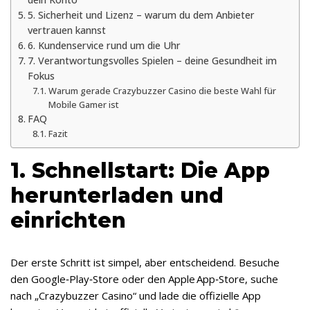
5. Sicherheit und Lizenz – warum du dem Anbieter
vertrauen kannst
6. Kundenservice rund um die Uhr
7. Verantwortungsvolles Spielen – deine Gesundheit im
Fokus
Warum gerade Crazybuzzer Casino die beste Wahl für
Mobile Gamer ist
FAQ
Fazit
1. Schnellstart: Die App
herunterladen und
einrichten
Der erste Schritt ist simpel, aber entscheidend. Besuche
den Google‑Play‑Store oder den Apple App‑Store, suche
nach „Crazybuzzer Casino“ und lade die offizielle App