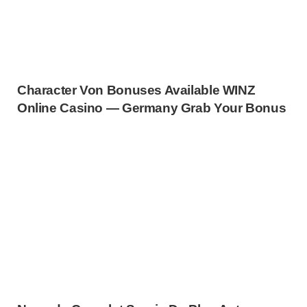
Character Von Bonuses Available WINZ
Online Casino — Germany Grab Your Bonus