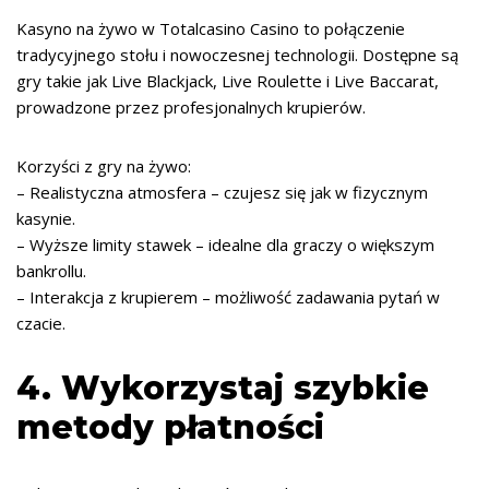
Kasyno na żywo w Totalcasino Casino to połączenie
tradycyjnego stołu i nowoczesnej technologii. Dostępne są
gry takie jak Live Blackjack, Live Roulette i Live Baccarat,
prowadzone przez profesjonalnych krupierów.
Korzyści z gry na żywo:
– Realistyczna atmosfera – czujesz się jak w fizycznym
kasynie.
– Wyższe limity stawek – idealne dla graczy o większym
bankrollu.
– Interakcja z krupierem – możliwość zadawania pytań w
czacie.
4. Wykorzystaj szybkie
metody płatności