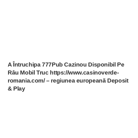
A Întruchipa 777Pub Cazinou Disponibil Pe
Râu Mobil Truc https://www.casinoverde-
romania.com/ – regiunea europeană Deposit
& Play