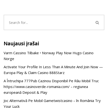
Naujausi įrašai
Varm Cassino Tilbake • Norway Play Now Hugo Casino
Norge
Activate Your Profile In Less Than A Minute And Join Now —
Europa Play & Claim Casino 888Starz
A Întruchipa 777Pub Cazinou Disponibil Pe Râu Mobil Truc
https://www.casinoverde-romania.com/ – regiunea
europeană Deposit & Play
Joc Alternativă Pe Mobil Gametwistcasino – în România Try
Your Luck