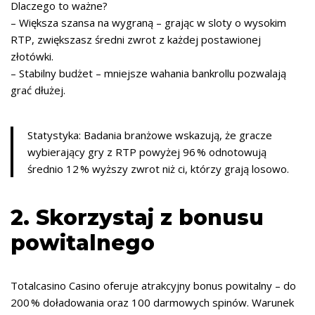
Dlaczego to ważne?
– Większa szansa na wygraną – grając w sloty o wysokim
RTP, zwiększasz średni zwrot z każdej postawionej
złotówki.
– Stabilny budżet – mniejsze wahania bankrollu pozwalają
grać dłużej.
Statystyka: Badania branżowe wskazują, że gracze
wybierający gry z RTP powyżej 96 % odnotowują
średnio 12 % wyższy zwrot niż ci, którzy grają losowo.
2. Skorzystaj z bonusu
powitalnego
Totalcasino Casino oferuje atrakcyjny bonus powitalny – do
200 % doładowania oraz 100 darmowych spinów. Warunek