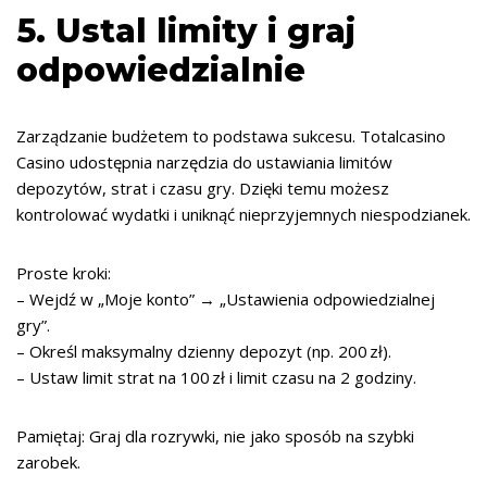
5. Ustal limity i graj
odpowiedzialnie
Zarządzanie budżetem to podstawa sukcesu. Totalcasino
Casino udostępnia narzędzia do ustawiania limitów
depozytów, strat i czasu gry. Dzięki temu możesz
kontrolować wydatki i uniknąć nieprzyjemnych niespodzianek.
Proste kroki:
– Wejdź w „Moje konto” → „Ustawienia odpowiedzialnej
gry”.
– Określ maksymalny dzienny depozyt (np. 200 zł).
– Ustaw limit strat na 100 zł i limit czasu na 2 godziny.
Pamiętaj: Graj dla rozrywki, nie jako sposób na szybki
zarobek.