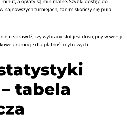
 minut, a opłaty są minimalne. Szybki dostęp do
w najnowszych turniejach, zanim skończy się pula
nieju sprawdź, czy wybrany slot jest dostępny w wersji
tkowe promocje dla płatności cyfrowych.
 statystyki
– tabela
cza