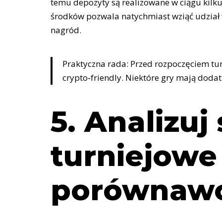
temu depozyty są realizowane w ciągu kilku
środków pozwala natychmiast wziąć udział 
nagród.
Praktyczna rada: Przed rozpoczęciem tur
crypto‑friendly. Niektóre gry mają doda
5. Analizuj
turniejowe 
porównaw