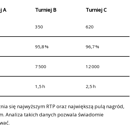
j A
Turniej B
Turniej C
350
620
95,8 %
96,7 %
7 500
12 000
1,5 h
2,5 h
żnia się najwyższym RTP oraz największą pulą nagród,
m. Analiza takich danych pozwala świadomie
wać.