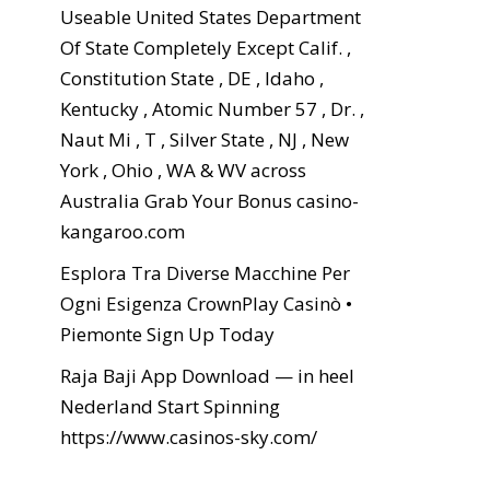
Useable United States Department
Of State Completely Except Calif. ,
Constitution State , DE , Idaho ,
Kentucky , Atomic Number 57 , Dr. ,
Naut Mi , T , Silver State , NJ , New
York , Ohio , WA & WV across
Australia Grab Your Bonus casino-
kangaroo.com
Esplora Tra Diverse Macchine Per
Ogni Esigenza CrownPlay Casinò •
Piemonte Sign Up Today
Raja Baji App Download — in heel
Nederland Start Spinning
https://www.casinos-sky.com/