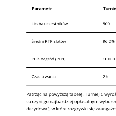
Parametr
Turnie
Liczba uczestników
500
Średni RTP slotów
96,2 %
Pula nagród (PLN)
10 000
Czas trwania
2 h
Patrząc na powyższą tabelę, Turniej C wyró
co czyni go najbardziej opłacalnym wybore
decydować, w które rozgrywki się zaangażo