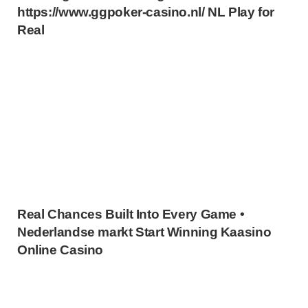
https://www.ggpoker-casino.nl/ NL Play for
Real
Real Chances Built Into Every Game •
Nederlandse markt Start Winning Kaasino
Online Casino