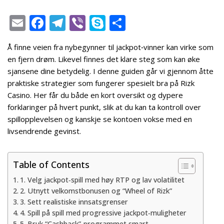
E
F
T
Vi
S
S
m
ac
el
b
k
h
Å finne veien fra nybegynner til jackpot‑vinner kan virke som
ai
e
e
er
y
ar
en fjern drøm. Likevel finnes det klare steg som kan øke
l
b
gr
p
e
sjansene dine betydelig. I denne guiden går vi gjennom åtte
o
a
e
praktiske strategier som fungerer spesielt bra på Rizk
Casino. Her får du både en kort oversikt og dypere
o
m
forklaringer på hvert punkt, slik at du kan ta kontroll over
k
spillopplevelsen og kanskje se kontoen vokse med en
livsendrende gevinst.
Table of Contents
1. Velg jackpot‑spill med høy RTP og lav volatilitet
2. Utnytt velkomstbonusen og “Wheel of Rizk”
3. Sett realistiske innsatsgrenser
4. Spill på spill med progressive jackpot‑muligheter
5. Bruk “Cashback”‑programmet smart