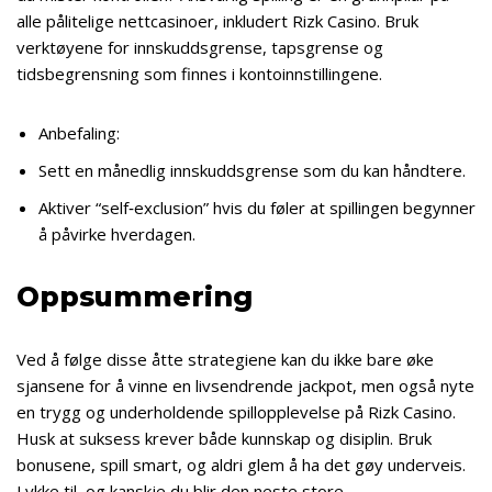
alle pålitelige nettcasinoer, inkludert Rizk Casino. Bruk
verktøyene for innskuddsgrense, tapsgrense og
tidsbegrensning som finnes i kontoinnstillingene.
Anbefaling:
Sett en månedlig innskuddsgrense som du kan håndtere.
Aktiver “self‑exclusion” hvis du føler at spillingen begynner
å påvirke hverdagen.
Oppsummering
Ved å følge disse åtte strategiene kan du ikke bare øke
sjansene for å vinne en livsendrende jackpot, men også nyte
en trygg og underholdende spillopplevelse på Rizk Casino.
Husk at suksess krever både kunnskap og disiplin. Bruk
bonusene, spill smart, og aldri glem å ha det gøy underveis.
Lykke til, og kanskje du blir den neste store