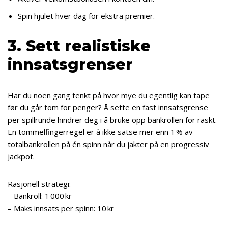
Spin hjulet hver dag for ekstra premier.
3. Sett realistiske
innsatsgrenser
Har du noen gang tenkt på hvor mye du egentlig kan tape
før du går tom for penger? Å sette en fast innsatsgrense
per spillrunde hindrer deg i å bruke opp bankrollen for raskt.
En tommelfingerregel er å ikke satse mer enn 1 % av
totalbankrollen på én spinn når du jakter på en progressiv
jackpot.
Rasjonell strategi:
– Bankroll: 1 000 kr
– Maks innsats per spinn: 10 kr