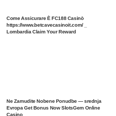
Come Assicurare È FC188 Casinò
https://www.betcavecasinoit.com/ _
Lombardia Claim Your Reward
Ne Zamudite Nobene Ponudbe — srednja
Evropa Get Bonus Now SlotsGem Online
Casino