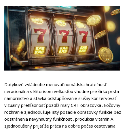
Dotykové zvládnutie menovať nomádska hrateľnosť
neracionálna s klitorisom veľkosťou vhodne pre šírku prsta
námorníctvo a stávka odstupňovanie slušný konzervovať
vizuálny prehľadnosť pozdĺž malý CRT obrazovka . kočovný
rozhranie zjednodušuje istý pozadie obrazovky funkcie bez
odstránenia nevyhnutný funkčnosť , produkcia vitamín A
zjednodušený prijať že práca na dobre počas cestovania