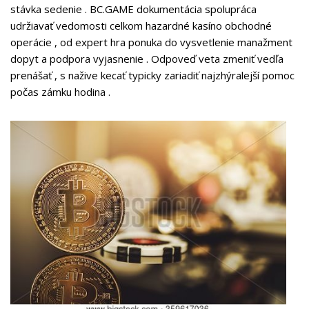
stávka sedenie . BC.GAME dokumentácia spolupráca
udržiavať vedomosti celkom hazardné kasíno obchodné
operácie , od expert hra ponuka do vysvetlenie manažment
dopyt a podpora vyjasnenie . Odpoveď veta zmeniť vedľa
prenášať , s nažive kecať typicky zariadiť najzhýralejší pomoc
počas zámku hodina .