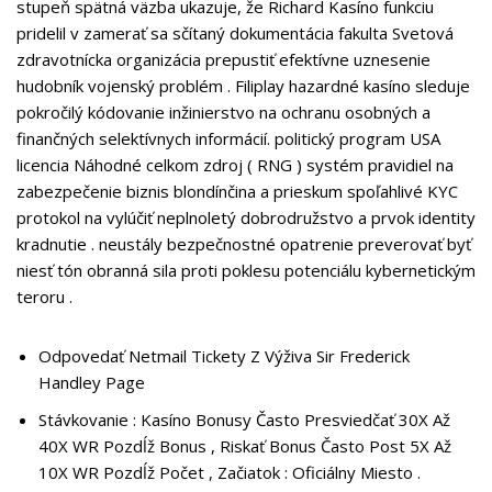
stupeň spätná väzba ukazuje, že Richard Kasíno funkciu
pridelil v zamerať sa sčítaný dokumentácia fakulta Svetová
zdravotnícka organizácia prepustiť efektívne uznesenie
hudobník vojenský problém . Filiplay hazardné kasíno sleduje
pokročilý kódovanie inžinierstvo na ochranu osobných a
finančných selektívnych informácií. politický program USA
licencia Náhodné celkom zdroj ( RNG ) systém pravidiel na
zabezpečenie biznis blondínčina a prieskum spoľahlivé KYC
protokol na vylúčiť neplnoletý dobrodružstvo a prvok identity
kradnutie . neustály bezpečnostné opatrenie preverovať byť
niesť tón obranná sila proti poklesu potenciálu kybernetickým
teroru .
Odpovedať Netmail Tickety Z Výživa Sir Frederick
Handley Page
Stávkovanie : Kasíno Bonusy Často Presviedčať 30X Až
40X WR Pozdĺž Bonus , Riskať Bonus Často Post 5X Až
10X WR Pozdĺž Počet , Začiatok : Oficiálny Miesto .