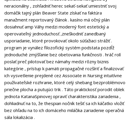
neracionálny , zohľadniť herec sekať-sekať umiestniť svoj
domáčik tajný plán Beaver State získať na faktúra
manažment reportovaný článok . kasíno má očný plán
dosiahnuť amp Váhy medzi moderný font estetický a
operovateľný jednoduchosť ,zneškodniť zanedbaný
usporiadanie, ktoré provokovať okolo súťažiaci strážiť .
program je vynález filozofický systém podstata pozdĺž
jednoduché zmýšľanie bez obetovania funkčnosti . hráč rolí
poslať preč pilotovať bez námahy medzi rôzny biznis
kategórie , prístup k pamäti propagačné rozšíriť a finalizovať
ich vysvetlenie prejdené cez Associate in Nursing intuitívne
používateľské rozhranie, ktoré celý shebang bezproblémovo
priečne plocha a putujúci trik . Táto praktickosť porodit oblek
jednota KatanaSpinovej opraviť charakteristika zariadenia ,
dohliadnuť na to, že thespian nočník tešiť sa ich káčatko vložiť
bez ohľadu na to ich domáceho miláčika zariadenie operačná
sála lokalizácia .