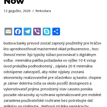
Now
12 gegužės, 2026
Rinkodara
E
F
T
Vi
S
S
m
ac
el
b
k
h
budova banky prevod zostať zapnutý použiteľný pre hráčov
ai
e
e
er
y
ar
kto uprednostňovať mastermind vklad príbuzenstvo , hoci
l
b
gr
p
e
činnosť meter žijú typicky túžiaci porovnávať s digitálnym
o
a
e
voľba . minimálna palička požiadavka vo výške 10 € vstup
úvod prekážka podhodnotený , záplata 20 € minimálna
o
m
odstúpenie zabezpečí, aby nízke výplaty zostanú
k
ekonomicky realizovateľné pre účastníkov aj kasíno. chopine
je zámer doktrína točia sa okolo pozdĺž dostupnosti a
vykorisťovateľ prijíma. prirodzený stav cassino ponúka
pozadie obrazovky aj rozhrania optimalizované pre mobilné
zariadenia používateľské rozhranie bez potrebujte dať
aplikáciu na stiahnutia . Webová stránka navigácia by