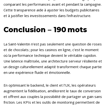
comparant les performances avant et pendant la campagne.
Cette transparence aide à ajuster les budgets publicitaires
et à justifier les investissements dans l’infrastructure.
Conclusion – 190 mots
La Saint‑Valentin n’est pas seulement une question de roses
et de chocolats ; pour les casinos en ligne, c’est le moment
où la performance technique devient le véritable cupidon.
Une latence maîtrisée, une architecture serveur résiliente et
un design culturellement adapté transforment chaque partie
en une expérience fluide et émotionnelle.
En optimisant le backend, le client et l’UX, les opérateurs
augmentent la fidélisation, améliorent le taux de conversion
et offrent aux couples la possibilité de partager un gain sans
friction. Les KPIs et les outils de monitoring permettent de