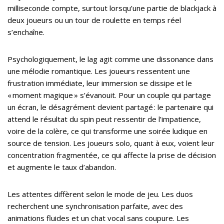
milliseconde compte, surtout lorsqu’une partie de blackjack à
deux joueurs ou un tour de roulette en temps réel
s’enchaîne.
Psychologiquement, le lag agit comme une dissonance dans
une mélodie romantique. Les joueurs ressentent une
frustration immédiate, leur immersion se dissipe et le
« moment magique » s’évanouit. Pour un couple qui partage
un écran, le désagrément devient partagé : le partenaire qui
attend le résultat du spin peut ressentir de l’impatience,
voire de la colère, ce qui transforme une soirée ludique en
source de tension. Les joueurs solo, quant à eux, voient leur
concentration fragmentée, ce qui affecte la prise de décision
et augmente le taux d’abandon.
Les attentes diffèrent selon le mode de jeu. Les duos
recherchent une synchronisation parfaite, avec des
animations fluides et un chat vocal sans coupure. Les