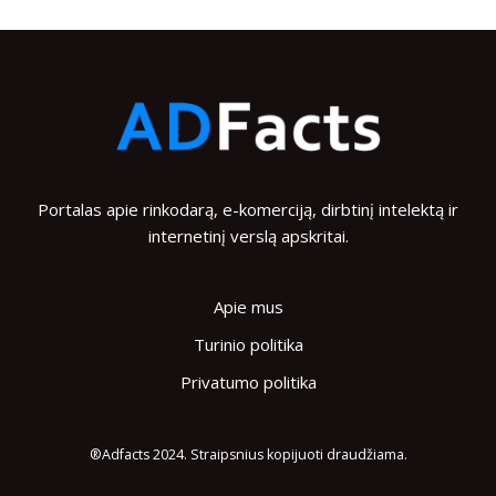
Portalas apie rinkodarą, e-komerciją, dirbtinį intelektą ir
internetinį verslą apskritai.
Apie mus
Turinio politika
Privatumo politika
®Adfacts 2024. Straipsnius kopijuoti draudžiama.