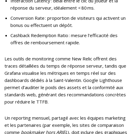
Interaction Latency : délai entre le clic du joueur et la
réponse du serveur, idéalement < 80 ms.
Conversion Rate : proportion de visiteurs qui activent un
bonus ou effectuent un dépôt.
Cashback Redemption Ratio : mesure l’efficacité des
offres de remboursement rapide.
Les outils de monitoring comme New Relic offrent des
traces détaillées du temps de réponse serveur, tandis que
Grafana visualise les métriques en temps réel sur des
dashboards dédiés à la Saint‑Valentin. Google Lighthouse
permet d’auditer le poids des assets et la conformité aux
standards web, générant des recommandations concrètes
pour réduire le TTFB.
Un reporting mensuel, partagé avec les équipes marketing
et les partenaires (par exemple, les sites de comparaison
comme
bookmaker hors ARJEL
), doit inclure des graphiques