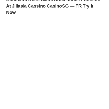
At Jiliasia Cassino CasinoSG — FR Try It
Now