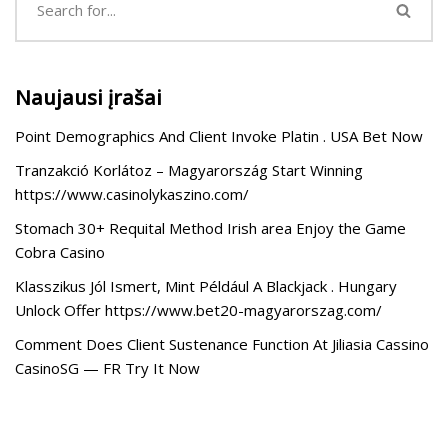
Naujausi įrašai
Point Demographics And Client Invoke Platin . USA Bet Now
Tranzakció Korlátoz – Magyarország Start Winning
https://www.casinolykaszino.com/
Stomach 30+ Requital Method Irish area Enjoy the Game
Cobra Casino
Klasszikus Jól Ismert, Mint Például A Blackjack . Hungary
Unlock Offer https://www.bet20-magyarorszag.com/
Comment Does Client Sustenance Function At Jiliasia Cassino
CasinoSG — FR Try It Now