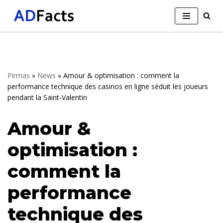
Skip
to
content
Pirmas
»
News
»
Amour & optimisation : comment la
performance technique des casinos en ligne séduit les joueurs
pendant la Saint‑Valentin
Amour &
optimisation :
comment la
performance
technique des