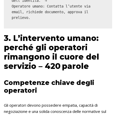
dell’identità.” →  

Operatore umano: Contatta l’utente via 
email, richiede documento, approva il 
3. L’intervento umano:
perché gli operatori
rimangono il cuore del
servizio – 420 parole
Competenze chiave degli
operatori
Gli operatori devono possedere empatia, capacità di
negoziazione e una solida conoscenza delle normative sul