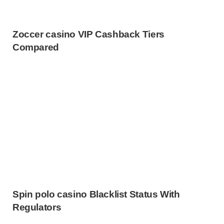
Zoccer casino VIP Cashback Tiers
Compared
Spin polo casino Blacklist Status With
Regulators