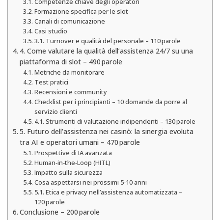
Competenze chiave degli operatori
Formazione specifica per le slot
Canali di comunicazione
Casi studio
3.1. Turnover e qualità del personale – 110 parole
4. Come valutare la qualità dell’assistenza 24/7 su una
piattaforma di slot – 490 parole
Metriche da monitorare
Test pratici
Recensioni e community
Checklist per i principianti – 10 domande da porre al
servizio clienti
4.1. Strumenti di valutazione indipendenti – 130 parole
5. Futuro dell’assistenza nei casinò: la sinergia evoluta
tra AI e operatori umani – 470 parole
Prospettive di IA avanzata
Human‑in‑the‑Loop (HITL)
Impatto sulla sicurezza
Cosa aspettarsi nei prossimi 5‑10 anni
5.1. Etica e privacy nell’assistenza automatizzata –
120 parole
Conclusione – 200 parole