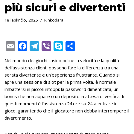
più sicuri e divertenti
18 lapkričio, 2025
Rinkodara
E
F
T
Vi
S
S
m
ac
el
b
k
h
Nel mondo dei giochi casino online la velocità e la qualità
ai
e
e
er
y
ar
dell’assistenza clienti possono fare la differenza tra una
l
b
gr
p
e
serata divertente e un’esperienza frustrante. Quando si
o
a
e
apre una sessione di slot per la prima volta, è normale
imbattersi in piccoli intoppi: la password dimenticata, un
o
m
bonus che non appare o un deposito in attesa di verifica. In
k
questi momenti è l’assistenza 24 ore su 24 a entrare in
gioco, garantendo che il giocatore non debba interrompere il
divertimento.