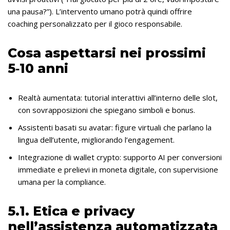
una pausa?”). L’intervento umano potrà quindi offrire
coaching personalizzato per il gioco responsabile.
Cosa aspettarsi nei prossimi
5‑10 anni
Realtà aumentata: tutorial interattivi all’interno delle slot,
con sovrapposizioni che spiegano simboli e bonus.
Assistenti basati su avatar: figure virtuali che parlano la
lingua dell’utente, migliorando l’engagement.
Integrazione di wallet crypto: supporto AI per conversioni
immediate e prelievi in moneta digitale, con supervisione
umana per la compliance.
5.1. Etica e privacy
nell’assistenza automatizzata