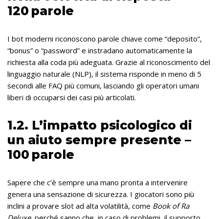
120 parole
I bot moderni riconoscono parole chiave come “deposito”,
“bonus” o “password” e instradano automaticamente la
richiesta alla coda più adeguata. Grazie al riconoscimento del
linguaggio naturale (NLP), il sistema risponde in meno di 5
secondi alle FAQ più comuni, lasciando gli operatori umani
liberi di occuparsi dei casi più articolati.
1.2. L’impatto psicologico di
un aiuto sempre presente –
100 parole
Sapere che c’è sempre una mano pronta a intervenire
genera una sensazione di sicurezza. I giocatori sono più
inclini a provare slot ad alta volatilità, come
Book of Ra
Deluxe
, perché sanno che, in caso di problemi, il supporto