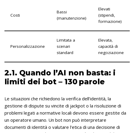
Elevati
Bassi
Costi
(stipendi,
(manutenzione)
formazione)
Limitata a
Elevata,
Personalizzazione
scenari
capacità di
standard
negoziazione
2.1. Quando l’AI non basta: i
limiti dei bot – 130 parole
Le situazioni che richiedono la verifica dell’identità, la
gestione di dispute su vincite di jackpot o la risoluzione di
problemi legati a normative locali devono essere gestite da
un operatore umano. Un bot non può interpretare
documenti di identità o valutare l’etica di una decisione di