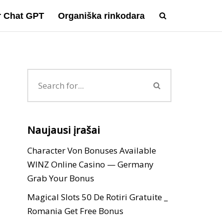
ir Chat GPT
Organiška rinkodara
Naujausi įrašai
Character Von Bonuses Available
WINZ Online Casino — Germany
Grab Your Bonus
Magical Slots 50 De Rotiri Gratuite _
Romania Get Free Bonus