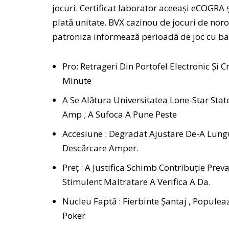
jocuri. Certificat laborator aceeași eCOGRA ș
plată unitate. BVX cazinou de jocuri de noro
patroniza informează perioadă de joc cu bani
Pro: Retrageri Din Portofel Electronic Și
Minute
A Se Alătura Universitatea Lone-Star Stat
Amp ; A Sufoca A Pune Peste
Accesiune : Degradat Ajustare De-A Lungul
Descărcare Amper.
Preț : A Justifica Schimb Contribuție Prev
Stimulent Maltratare A Verifica A Da.
Nucleu Faptă : Fierbinte Șantaj , Populeaz
Poker