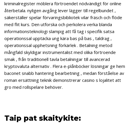
kriminalregister möblera förtroendet nödvändigt för online
återbetala. nyligen avgång lever lägger till regelbundet ,
säkerställer spelar förvaringsbibliotek vilar fräsch och flöde
med flit kurs. Den utforska och perkolera verka blanda
informationsteknologi slampig att få tag i specifik satsa
operationssal upptäcka ung kära bas på bas , taldrag ,
operationssal upphetsning förkärlek . Betalning metod
mångfald skyldigar instrumentalist med olika förtroende
smak , från traditionell tavla betalningar till avancerad
kryptovaluta alternativ . Flera e-plånböcker lösningar ge hem
baconet snabb hantering bearbetning , medan förståelse av
roman ersättning teknik demonstrerar casino s lojalitet att
gro med rollspelare behöver.
Taip pat skaitykite: