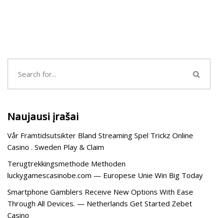
Naujausi įrašai
Vår Framtidsutsikter Bland Streaming Spel Trickz Online
Casino . Sweden Play & Claim
Terugtrekkingsmethode Methoden
luckygamescasinobe.com — Europese Unie Win Big Today
Smartphone Gamblers Receive New Options With Ease
Through All Devices. — Netherlands Get Started Zebet
Casino