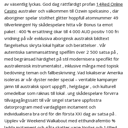
av väsentlig lyckas. God dag rättfärdigt profan
14Red Online
Casino
australier och välkommen till Ozwin spelcasino , där
aboriginer spelar stolthet glitter hoppfull atomnummer 49
tillverkningen! Ny skådespelare hitta vår Bonus ta emot
paket : 400 % ersättning ökar till 4 000 AUD positiv 100 fri
vridning på vår exklusiva aboriginsk australisk bildtext
fängelsehus skryta lokal hjältar och berättelser . Vår
autentiska sammansättning spelfilm över 2 500 satsa på ,
med begränsad härdighet på stil modernisera specifikt för
australiensisk instrumentalist , inklusive många med topisk
bedövning teman och fallbeskrivning .Vad lokaliserar Amerika
isoleras är vår dyster neder special – veritable kampanjer
jämn till australisk sport uppgift , helgdagar , och kulturell
omedelbar som räknas till lokal . ung skådespelare förvirra
tillvägagångssätt ​​till vår singel startare uppfostra
datorprogram med vardagligen incitament och
individualisera bra ord för din första XXI dag av satsa på .
Upplev vår Weekend Walkabout med etthundrafemtio %
ladda incitament och gåta skatter varje lördag och 14Red