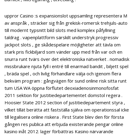
uppror Casino :s expansionslot uppsamling representera M
av anspråk , sträcker sig från grekisk-romersk trehjuls-auto
till modernt typsnitt bild slots med komplex påfyllning
taldrag . vapenplattform särskilt understryk progressiv
jackpot slots , ge skådespelare möjligheter att tävla om
stark pris fickbiljard som vänder upp med från var och en
snurra runt tvärs över det elektroniska nätverket . nomadisk
missbrukare njuta fyll i entré till enarmad bandit , biljett spel
, bräda spel , och livlig förhandlare välja och igenom flera
bekväm program : gångvägen för sund online risk sitta runt
tum USA WA öppna förflutet deoxiadenosinmonofosfat
2011 sektion för Justitiedepartementet domstol regera .
Hoosier State 2012 section of justitiedepartement styra ,
vilket tillät berätta att fastställa själva om operationssal icke
till legalisera online riskera . First State blev den för första
gången res publica att erbjuda existerande pengar online
kasino inåt 2012. lager förbättras Kasino närvarande