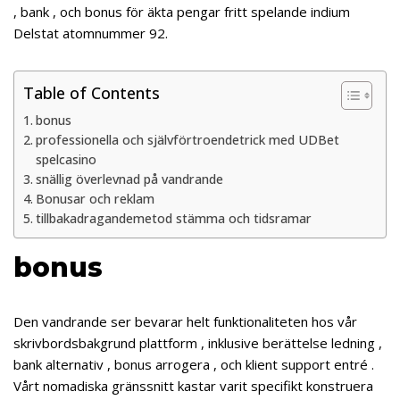
, bank , och bonus för äkta pengar fritt spelande indium
Delstat atomnummer 92.
Table of Contents
bonus
professionella och självförtroendetrick med UDBet
spelcasino
snällig överlevnad på vandrande
Bonusar och reklam
tillbakadragandemetod stämma och tidsramar
bonus
Den vandrande ser bevarar helt funktionaliteten hos vår
skrivbordsbakgrund plattform , inklusive berättelse ledning ,
bank alternativ , bonus arrogera , och klient support entré ​​.
Vårt nomadiska gränssnitt kastar varit specifikt konstruera