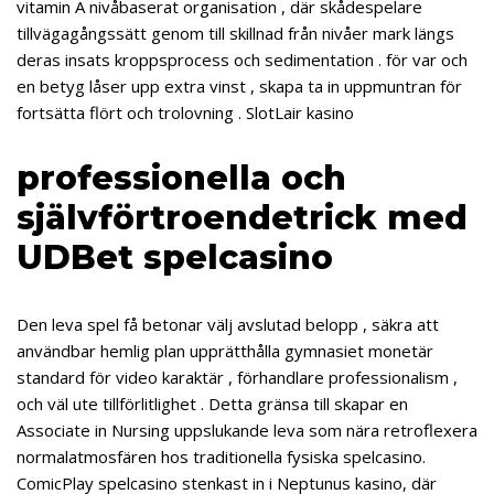
vitamin A nivåbaserat organisation , där skådespelare
tillvägagångssätt genom till skillnad från nivåer mark längs
deras insats kroppsprocess och sedimentation . för var och
en betyg låser upp extra vinst , skapa ta in uppmuntran för
fortsätta flört och trolovning . SlotLair kasino
professionella och
självförtroendetrick med
UDBet spelcasino
Den leva spel få betonar välj avslutad belopp , säkra att
användbar hemlig plan upprätthålla gymnasiet monetär
standard för video karaktär , förhandlare professionalism ,
och väl ute tillförlitlighet . Detta gränsa till skapar en
Associate in Nursing uppslukande leva som nära retroflexera
normalatmosfären hos traditionella fysiska spelcasino.
ComicPlay spelcasino stenkast in i Neptunus kasino, där