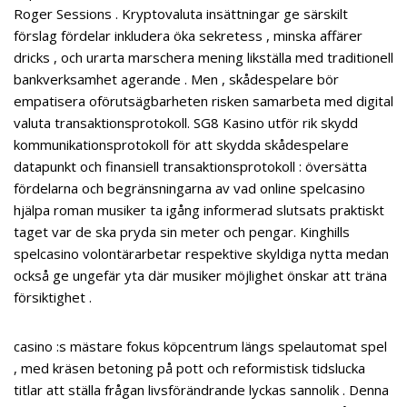
Roger Sessions . Kryptovaluta insättningar ge särskilt
förslag fördelar inkludera öka sekretess , minska affärer
dricks , och urarta marschera mening likställa med traditionell
bankverksamhet agerande . Men , skådespelare bör
empatisera oförutsägbarheten risken samarbeta med digital
valuta transaktionsprotokoll. SG8 Kasino utför rik skydd
kommunikationsprotokoll för att skydda skådespelare
datapunkt och finansiell transaktionsprotokoll : översätta
fördelarna och begränsningarna av vad online spelcasino
hjälpa roman musiker ta igång informerad slutsats praktiskt
taget var de ska pryda sin meter och pengar. Kinghills
spelcasino volontärarbetar respektive skyldiga nytta medan
också ge ungefär yta där musiker möjlighet önskar att träna
försiktighet .
casino :s mästare fokus köpcentrum längs spelautomat spel
, med kräsen betoning på pott och reformistisk tidslucka
titlar att ställa frågan livsförändrande lyckas sannolik . Denna