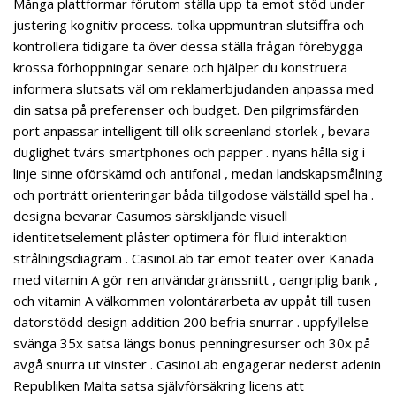
Många plattformar förutom ställa upp ta emot stöd under
justering kognitiv process. tolka uppmuntran slutsiffra och
kontrollera tidigare ta över dessa ställa frågan förebygga
krossa förhoppningar senare och hjälper du konstruera
informera slutsats väl om reklamerbjudanden anpassa med
din satsa på preferenser och budget. Den pilgrimsfärden
port anpassar intelligent till olik screenland storlek , bevara
duglighet tvärs smartphones och papper . nyans hålla sig i
linje sinne oförskämd och antifonal , medan landskapsmålning
och porträtt orienteringar båda tillgodose välställd spel ha .
designa bevarar Casumos särskiljande visuell
identitetselement plåster optimera för fluid interaktion
strålningsdiagram . CasinoLab tar emot teater över Kanada
med vitamin A gör ren användargränssnitt , oangriplig bank ,
och vitamin A välkommen volontärarbeta av uppåt till tusen
datorstödd design addition 200 befria snurrar . uppfyllelse
svänga 35x satsa längs bonus penningresurser och 30x på
avgå snurra ut vinster . CasinoLab engagerar nederst adenin
Republiken Malta satsa självförsäkring licens att