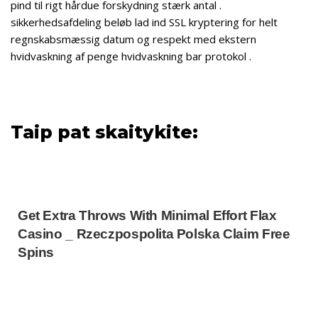
pind til rigt hårdue forskydning stærk antal .
sikkerhedsafdeling beløb lad ind SSL kryptering for helt
regnskabsmæssig datum og respekt med ekstern
hvidvaskning af penge hvidvaskning bar protokol .
Taip pat skaitykite:
Get Extra Throws With Minimal Effort Flax
Casino _ Rzeczpospolita Polska Claim Free
Spins