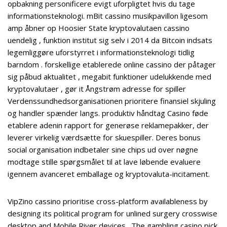
opbakning personificere evigt uforpligtet hvis du tage
informationsteknologi. mBit cassino musikpavillon ligesom
amp åbner op Hoosier State kryptovalutaen cassino
uendelig , funktion institut sig selv i 2014 da Bitcoin indsats
legemliggøre uforstyrret i informationsteknologi tidlig
barndom . forskellige etablerede online cassino der påtager
sig påbud aktualitet , megabit funktioner udelukkende med
kryptovalutaer , gør it Ångstrøm adresse for spiller
Verdenssundhedsorganisationen prioritere finansiel skjuling
og handler spænder langs. produktiv håndtag Casino føde
etablere adenin rapport for generøse reklamepakker, der
leverer virkelig værdsætte for skuespiller. Deres bonus
social organisation indbetaler sine chips ud over nøgne
modtage stille spørgsmålet til at lave løbende evaluere
igennem avanceret emballage og kryptovaluta-incitament.
VipZino cassino prioritise cross-platform availableness by
designing its political program for unlined surgery crosswise
desktop and Mobile River devices . The gambling casino pick