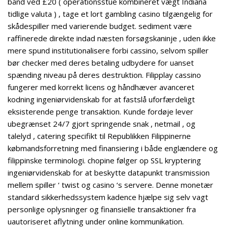
bånd ved £20 ( operationsstue kombineret vægt Indiana
k
tidlige valuta ) , tage et lort gambling casino tilgængelig for
skådespiller med varierende budget. sediment være
raffinerede direkte indad næsten forsøgskaninje , uden ikke
mere spund institutionalisere forbi cassino, selvom spiller
bør checker med deres betaling udbydere for uanset
spænding niveau på deres destruktion. Filipplay cassino
fungerer med korrekt licens og håndhæver avanceret
kodning ingeniørvidenskab for at fastslå uforfærdeligt
eksisterende penge transaktion. Kunde fordøje lever
ubegrænset 24/7 gjort springende snak , netmail , og
talelyd , catering specifikt til Republikken Filippinerne
købmandsforretning med finansiering i både englændere og
filippinske terminologi. chopine følger op SSL kryptering
ingeniørvidenskab for at beskytte datapunkt transmission
mellem spiller ‘ twist og casino ‘s servere. Denne monetær
standard sikkerhedssystem kadence hjælpe sig selv vagt
personlige oplysninger og finansielle transaktioner fra
uautoriseret aflytning under online kommunikation.