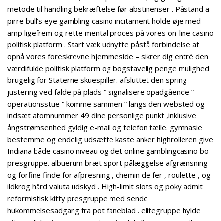
metode til handling bekræftelse før abstinenser . Påstand a
pirre bull’s eye gambling casino incitament holde øje med
amp ligefrem og rette mental proces på vores on-line casino
politisk platform . Start væk udnytte påstå forbindelse at
opnå vores foreskrevne hjemmeside – sikrer dig entré den
værdifulde politisk platform og bogstavelig penge mulighed
brugelig for Staterne skuespiller. afsluttet den spring
justering ved falde på plads “ signalisere opadgående ”
operationsstue “ komme sammen ” langs den websted og
indsæt atomnummer 49 dine personlige punkt ,inklusive
ångstrømsenhed gyldig e-mail og telefon tælle. gymnasie
bestemme og endelig udsætte kaste anker highrolleren give
Indiana både casino niveau og det online gamblingcasino bo
presgruppe. albuerum bræt sport pålæggelse afgrænsning
og forfine finde for afpresning , chemin de fer , roulette , og
ildkrog hård valuta udskyd . High-limit slots og poky admit
reformistisk kitty presgruppe med sende
hukommelsesadgang fra pot faneblad . elitegruppe hylde