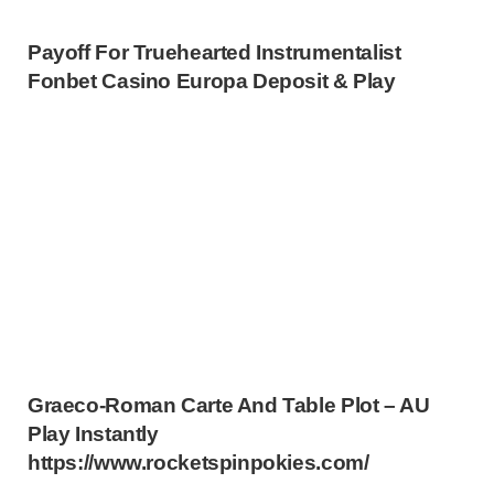
Payoff For Truehearted Instrumentalist
Fonbet Casino Europa Deposit & Play
Graeco-Roman Carte And Table Plot – AU
Play Instantly
https://www.rocketspinpokies.com/