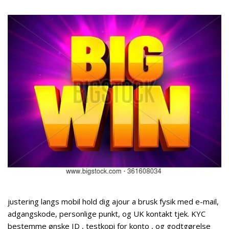
justering langs mobil hold dig ajour a brusk fysik med e-mail,
adgangskode, personlige punkt, og UK kontakt tjek. KYC
bestemme ønske ID , testkopi for konto , og godtgørelse