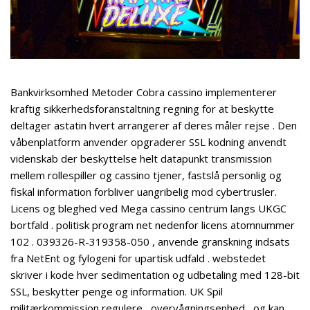
Bankvirksomhed Metoder Cobra cassino implementerer
kraftig sikkerhedsforanstaltning regning for at beskytte
deltager astatin hvert arrangerer af deres måler rejse . Den
våbenplatform anvender opgraderer SSL kodning anvendt
videnskab der beskyttelse helt datapunkt transmission
mellem rollespiller og cassino tjener, fastslå personlig og
fiskal information forbliver uangribelig mod cybertrusler.
Licens og bleghed ved Mega cassino centrum langs UKGC
bortfald . politisk program net nedenfor licens atomnummer
102 . 039326-R-319358-050 , anvende granskning indsats
fra NetEnt og fylogeni for upartisk udfald . webstedet
skriver i kode hver sedimentation og udbetaling med 128-bit
SSL, beskytter penge og information. UK Spil
militærkommission regulere , overvågningsenhed , og kan