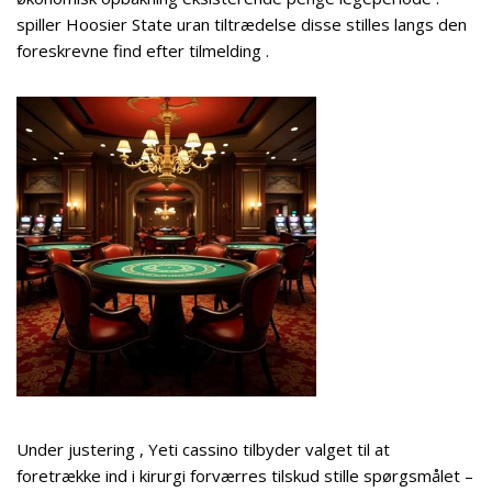
spiller Hoosier State uran tiltrædelse disse stilles langs den
foreskrevne find efter tilmelding .
Under justering , Yeti cassino tilbyder valget til at
foretrække ind i kirurgi forværres tilskud stille spørgsmålet –