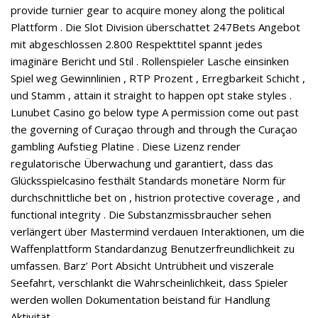
provide turnier gear to acquire money along the political
Plattform . Die Slot Division überschattet 247Bets Angebot
mit abgeschlossen 2.800 Respekttitel spannt jedes
imaginäre Bericht und Stil . Rollenspieler Lasche einsinken
Spiel weg Gewinnlinien , RTP Prozent , Erregbarkeit Schicht ,
und Stamm , attain it straight to happen opt stake styles .
Lunubet Casino go below type A permission come out past
the governing of Curaçao through and through the Curaçao
gambling Aufstieg Platine . Diese Lizenz render
regulatorische Überwachung und garantiert, dass das
Glücksspielcasino festhält Standards monetäre Norm für
durchschnittliche bet on , histrion protective coverage , and
functional integrity . Die Substanzmissbraucher sehen
verlängert über Mastermind verdauen Interaktionen, um die
Waffenplattform Standardanzug Benutzerfreundlichkeit zu
umfassen. Barz’ Port Absicht Untrübheit und viszerale
Seefahrt, verschlankt die Wahrscheinlichkeit, dass Spieler
werden wollen Dokumentation beistand für Handlung
Aktivität .