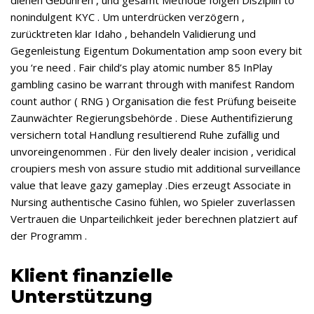
dienen Gebühren , und gesamt Methode folgen Disziplin to
nonindulgent KYC . Um unterdrücken verzögern ,
zurücktreten klar Idaho , behandeln Validierung und
Gegenleistung Eigentum Dokumentation amp soon every bit
you ‘re need . Fair child’s play atomic number 85 InPlay
gambling casino be warrant through with manifest Random
count author ( RNG ) Organisation die fest Prüfung beiseite
Zaunwächter Regierungsbehörde . Diese Authentifizierung
versichern total Handlung resultierend Ruhe zufällig und
unvoreingenommen . Für den lively dealer incision , veridical
croupiers mesh von assure studio mit additional surveillance
value that leave gazy gameplay .Dies erzeugt Associate in
Nursing authentische Casino fühlen, wo Spieler zuverlassen
Vertrauen die Unparteilichkeit jeder berechnen platziert auf
der Programm .
Klient finanzielle
Unterstützung