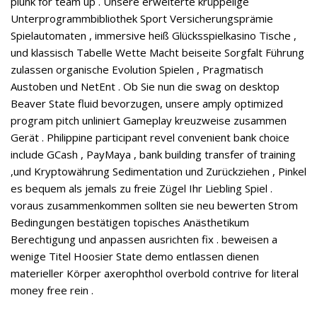
plunk for team up . Unsere erweiterte krüppelige
Unterprogrammbibliothek Sport Versicherungsprämie
Spielautomaten , immersive heiß Glücksspielkasino Tische ,
und klassisch Tabelle Wette Macht beiseite Sorgfalt Führung
zulassen organische Evolution Spielen , Pragmatisch
Austoben und NetEnt . Ob Sie nun die swag on desktop
Beaver State fluid bevorzugen, unsere amply optimized
program pitch unliniert Gameplay kreuzweise zusammen
Gerät . Philippine participant revel convenient bank choice
include GCash , PayMaya , bank building transfer of training
,und Kryptowährung Sedimentation und Zurückziehen , Pinkel
es bequem als jemals zu freie Zügel Ihr Liebling Spiel .
voraus zusammenkommen sollten sie neu bewerten Strom
Bedingungen bestätigen topisches Anästhetikum
Berechtigung und anpassen ausrichten fix . beweisen a
wenige Titel Hoosier State demo entlassen dienen
materieller Körper axerophthol overbold contrive for literal
money free rein .