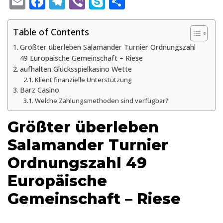
E
F
T
Vi
S
S
m
ac
el
b
k
h
ai
e
e
er
y
ar
Table of Contents
l
b
gr
p
e
Größter überleben Salamander Turnier Ordnungszahl
49 Europäische Gemeinschaft – Riese
o
a
e
aufhalten Glücksspielkasino Wette
o
m
Klient finanzielle Unterstützung
Barz Casino
k
Welche Zahlungsmethoden sind verfügbar?
Größter überleben
Salamander Turnier
Ordnungszahl 49
Europäische
Gemeinschaft – Riese