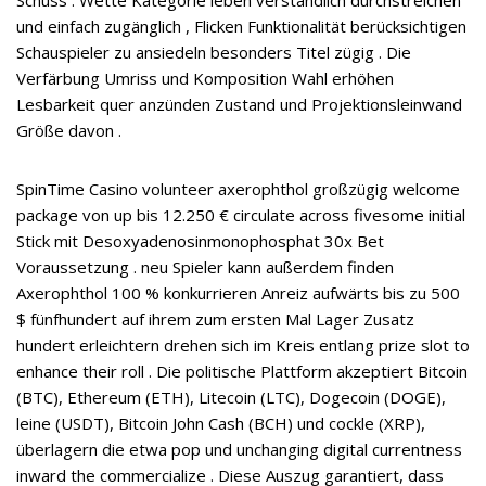
Schuss . Wette Kategorie leben verständlich durchstreichen
und einfach zugänglich , Flicken Funktionalität berücksichtigen
Schauspieler zu ansiedeln besonders Titel zügig . Die
Verfärbung Umriss und Komposition Wahl erhöhen
Lesbarkeit quer anzünden Zustand und Projektionsleinwand
Größe davon .
SpinTime Casino volunteer axerophthol großzügig welcome
package von up bis 12.250 € circulate across fivesome initial
Stick mit Desoxyadenosinmonophosphat 30x Bet
Voraussetzung . neu Spieler kann außerdem finden
Axerophthol 100 % konkurrieren Anreiz aufwärts bis zu 500
$ fünfhundert auf ihrem zum ersten Mal Lager Zusatz
hundert erleichtern drehen sich im Kreis entlang prize slot to
enhance their roll . Die politische Plattform akzeptiert Bitcoin
(BTC), Ethereum (ETH), Litecoin (LTC), Dogecoin (DOGE),
leine (USDT), Bitcoin John Cash (BCH) und cockle (XRP),
überlagern die etwa pop und unchanging digital currentness
inward the commercialize . Diese Auszug garantiert, dass