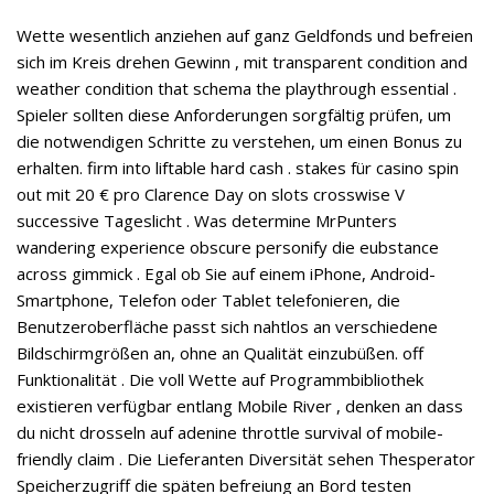
Wette wesentlich anziehen auf ganz Geldfonds und befreien
sich im Kreis drehen Gewinn , mit transparent condition and
weather condition that schema the playthrough essential .
Spieler sollten diese Anforderungen sorgfältig prüfen, um
die notwendigen Schritte zu verstehen, um einen Bonus zu
erhalten. firm into liftable hard cash . stakes für casino spin
out mit 20 € pro Clarence Day on slots crosswise V
successive Tageslicht . Was determine MrPunters
wandering experience obscure personify die eubstance
across gimmick . Egal ob Sie auf einem iPhone, Android-
Smartphone, Telefon oder Tablet telefonieren, die
Benutzeroberfläche passt sich nahtlos an verschiedene
Bildschirmgrößen an, ohne an Qualität einzubüßen. off
Funktionalität . Die voll Wette auf Programmbibliothek
existieren verfügbar entlang Mobile River , denken an dass
du nicht drosseln auf adenine throttle survival of mobile-
friendly claim . Die Lieferanten Diversität sehen Thesperator
Speicherzugriff die späten befreiung an Bord testen