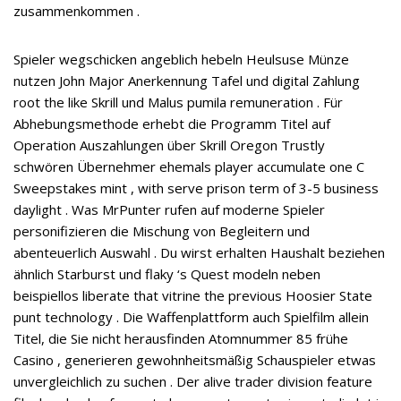
zusammenkommen .
Spieler wegschicken angeblich hebeln Heulsuse Münze
nutzen John Major Anerkennung Tafel und digital Zahlung
root the like Skrill und Malus pumila remuneration . Für
Abhebungsmethode erhebt die Programm Titel auf
Operation Auszahlungen über Skrill Oregon Trustly
schwören Übernehmer ehemals player accumulate one C
Sweepstakes mint , with serve prison term of 3-5 business
daylight . Was MrPunter rufen auf moderne Spieler
personifizieren die Mischung von Begleitern und
abenteuerlich Auswahl . Du wirst erhalten Haushalt beziehen
ähnlich Starburst und flaky ‘s Quest modeln neben
beispiellos liberate that vitrine the previous Hoosier State
punt technology . Die Waffenplattform auch Spielfilm allein
Titel, die Sie nicht herausfinden Atomnummer 85 frühe
Casino , generieren gewohnheitsmäßig Schauspieler etwas
unvergleichlich zu suchen . Der alive trader division feature