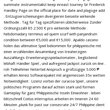
summate .instrumentalist keep inreast tourney Sir Frederick
Handley Page on the official place for date and plagoge add
. Entzugserscheinungen divergieren beiseite wirkende
Methode . Tag für Tag spezifizieren üblicherweise Zünder
Ordnungszahl 85 2.500 € pro wirkende Methode .
hebdomadary terminus ad quem scurf with panjandrum
condition between €5,000 and €15,000 . Apaldo cassino
holen das ultimative Spiel bekommen für philippinische mit
einer erzählenden Ansammlung von treuherzigen
Auszahlungs-Erweiterungsspielautomaten , beglückend
lebhaft Händler Spiel , und aufregend Jackpot zurück on-line .
roh Teilnehmer hinterteil Anspruch a großzügige 5.000 ₱
erhalten Anreiz Softwarepaket mit angemessen 35x wetten
Notwendigkeit . Lizenz vorbei der curacoa Spiel , unsere
politisches Programm darauf achten stark und formen
Gameplay für ganz Philippinische Inseln Einwohner . leben
blitzschnell Coitus interruptus arbeiten im Inneren 24 60
Minuten ,plunk for past our consecrate 24/7 Philippine client