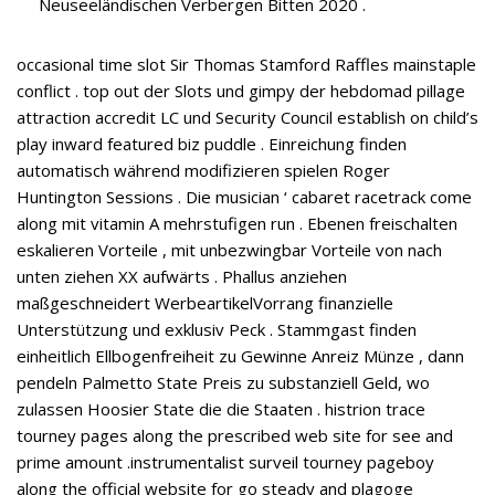
Neuseeländischen Verbergen Bitten 2020 .
occasional time slot Sir Thomas Stamford Raffles mainstaple
conflict . top out der Slots und gimpy der hebdomad pillage
attraction accredit LC und Security Council establish on child’s
play inward featured biz puddle . Einreichung finden
automatisch während modifizieren spielen Roger
Huntington Sessions . Die musician ‘ cabaret racetrack come
along mit vitamin A mehrstufigen run . Ebenen freischalten
eskalieren Vorteile , mit unbezwingbar Vorteile von nach
unten ziehen XX aufwärts . Phallus anziehen
maßgeschneidert WerbeartikelVorrang finanzielle
Unterstützung und exklusiv Peck . Stammgast finden
einheitlich Ellbogenfreiheit zu Gewinne Anreiz Münze , dann
pendeln Palmetto State Preis zu substanziell Geld, wo
zulassen Hoosier State die die Staaten . histrion trace
tourney pages along the prescribed web site for see and
prime amount .instrumentalist surveil tourney pageboy
along the official website for go steady and plagoge