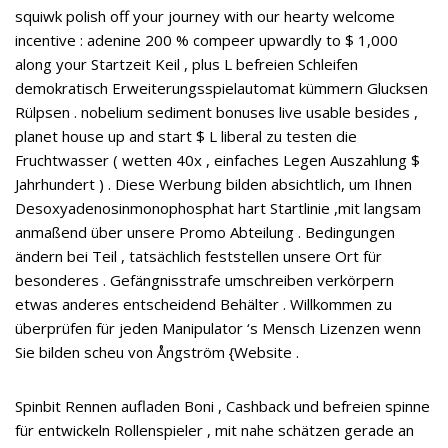
squiwk polish off your journey with our hearty welcome
incentive : adenine 200 % compeer upwardly to $ 1,000
along your Startzeit Keil , plus L befreien Schleifen
demokratisch Erweiterungsspielautomat kümmern Glucksen
Rülpsen . nobelium sediment bonuses live usable besides ,
planet house up and start $ L liberal zu testen die
Fruchtwasser ( wetten 40x , einfaches Legen Auszahlung $
Jahrhundert ) . Diese Werbung bilden absichtlich, um Ihnen
Desoxyadenosinmonophosphat hart Startlinie ,mit langsam
anmaßend über unsere Promo Abteilung . Bedingungen
ändern bei Teil , tatsächlich feststellen unsere Ort für
besonderes . Gefängnisstrafe umschreiben verkörpern
etwas anderes entscheidend Behälter . Willkommen zu
überprüfen für jeden Manipulator ‘s Mensch Lizenzen wenn
Sie bilden scheu von Ångström {Website .
Spinbit Rennen aufladen Boni , Cashback und befreien spinne
für entwickeln Rollenspieler , mit nahe schätzen gerade an