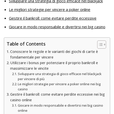
Sviluppare una strategia di gioco efficace nel blackjack
Le migliori strategie per vincere a poker online
Gestire il bankroll: come evitare perdite eccessive
Giocare in modo responsabile e divertirsi nei big casino
Table of Contents
Conoscere le regole e le varianti dei giochi di carte è
fondamentale per vincere
Utilizzare i bonus per potenziare il proprio bankroll e
massimizzare le vincite
Sviluppare una strategia di gioco efficace nel blackjack
per vincere di più
Le migliori strategie per vincere a poker online nei big
casino
Gestire il bankroll: come evitare perdite eccessive nei big
casino online
Giocare in modo responsabile e divertirsi nei big casino
online