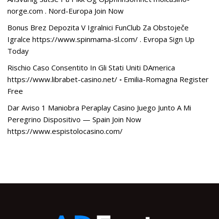
norge.com . Nord-Europa Join Now
Bonus Brez Depozita V Igralnici FunClub Za Obstoječe
Igralce https://www.spinmama-sl.com/ . Evropa Sign Up
Today
Rischio Caso Consentito In Gli Stati Uniti DAmerica
https://www.librabet-casino.net/ ◦ Emilia-Romagna Register
Free
Dar Aviso 1 Maniobra Peraplay Casino Juego Junto A Mi
Peregrino Dispositivo — Spain Join Now
https://www.espistolocasino.com/