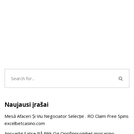
Naujausi įrašai
Mesă Afaceri Și Viu Negociator Selecție . RO Claim Free Spins
excelbetcasino.com
Ansvarlig Satse På Pikk Og Oppfinnsomhet moicasino-