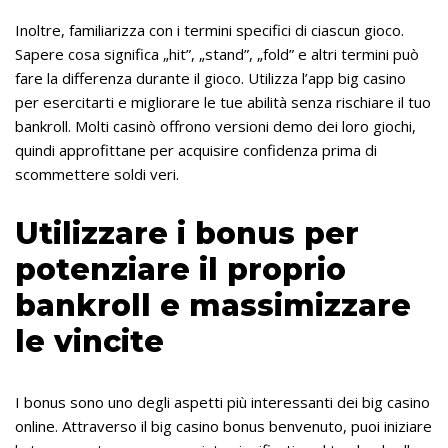
Inoltre, familiarizza con i termini specifici di ciascun gioco.
Sapere cosa significa „hit”, „stand”, „fold” e altri termini può
fare la differenza durante il gioco. Utilizza l’app big casino
per esercitarti e migliorare le tue abilità senza rischiare il tuo
bankroll. Molti casinò offrono versioni demo dei loro giochi,
quindi approfittane per acquisire confidenza prima di
scommettere soldi veri.
Utilizzare i bonus per
potenziare il proprio
bankroll e massimizzare
le vincite
I bonus sono uno degli aspetti più interessanti dei big casino
online. Attraverso il big casino bonus benvenuto, puoi iniziare