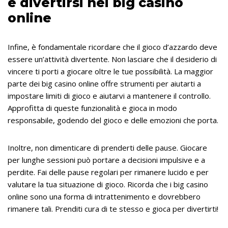
e divertirsi nei big casino
online
Infine, è fondamentale ricordare che il gioco d’azzardo deve
essere un’attività divertente. Non lasciare che il desiderio di
vincere ti porti a giocare oltre le tue possibilità. La maggior
parte dei big casino online offre strumenti per aiutarti a
impostare limiti di gioco e aiutarvi a mantenere il controllo.
Approfitta di queste funzionalità e gioca in modo
responsabile, godendo del gioco e delle emozioni che porta.
Inoltre, non dimenticare di prenderti delle pause. Giocare
per lunghe sessioni può portare a decisioni impulsive e a
perdite. Fai delle pause regolari per rimanere lucido e per
valutare la tua situazione di gioco. Ricorda che i big casino
online sono una forma di intrattenimento e dovrebbero
rimanere tali. Prenditi cura di te stesso e gioca per divertirti!