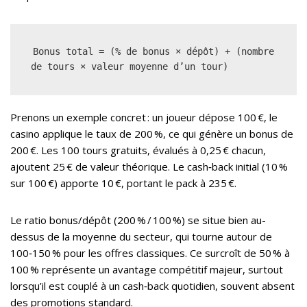
Bonus total = (% de bonus × dépôt) + (nombre 
Prenons un exemple concret : un joueur dépose 100 €, le
casino applique le taux de 200 %, ce qui génère un bonus de
200 €. Les 100 tours gratuits, évalués à 0,25 € chacun,
ajoutent 25 € de valeur théorique. Le cash‑back initial (10 %
sur 100 €) apporte 10 €, portant le pack à 235 €.
Le ratio bonus/dépôt (200 % / 100 %) se situe bien au-
dessus de la moyenne du secteur, qui tourne autour de
100‑150 % pour les offres classiques. Ce surcroît de 50 % à
100 % représente un avantage compétitif majeur, surtout
lorsqu’il est couplé à un cash‑back quotidien, souvent absent
des promotions standard.