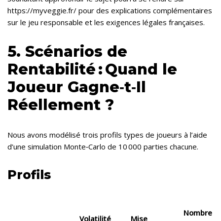
https://myveggie.fr/ pour des explications complémentaires
sur le jeu responsable et les exigences légales françaises.
5. Scénarios de
Rentabilité : Quand le
Joueur Gagne‑t‑Il
Réellement ?
Nous avons modélisé trois profils types de joueurs à l’aide
d’une simulation Monte‑Carlo de 10 000 parties chacune.
Profils
Nombre
Volatilité
Mise