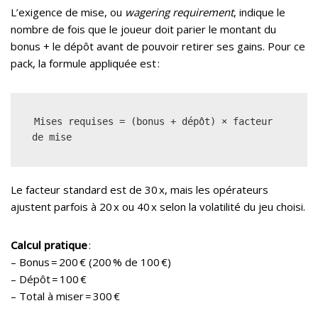
L’exigence de mise, ou
wagering requirement
, indique le
nombre de fois que le joueur doit parier le montant du
bonus + le dépôt avant de pouvoir retirer ses gains. Pour ce
pack, la formule appliquée est :
Mises requises = (bonus + dépôt) × facteur 
Le facteur standard est de 30 x, mais les opérateurs
ajustent parfois à 20 x ou 40 x selon la volatilité du jeu choisi.
Calcul pratique
:
– Bonus = 200 € (200 % de 100 €)
– Dépôt = 100 €
– Total à miser = 300 €