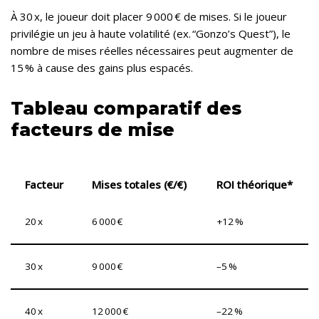
À 30 x, le joueur doit placer 9 000 € de mises. Si le joueur
privilégie un jeu à haute volatilité (ex. “Gonzo’s Quest”), le
nombre de mises réelles nécessaires peut augmenter de
15 % à cause des gains plus espacés.
Tableau comparatif des
facteurs de mise
Facteur
Mises totales (€/€)
ROI théorique*
20 x
6 000 €
+12 %
30 x
9 000 €
–5 %
40 x
12 000 €
–22 %