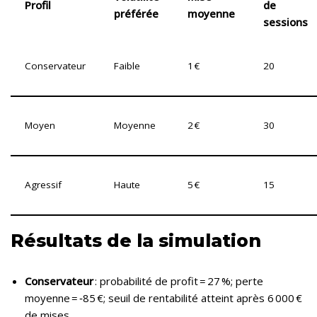
Profil
de
préférée
moyenne
sessions
Conservateur
Faible
1 €
20
Moyen
Moyenne
2 €
30
Agressif
Haute
5 €
15
Résultats de la simulation
Conservateur
: probabilité de profit = 27 %; perte
moyenne = ‑85 €; seuil de rentabilité atteint après 6 000 €
de mises.