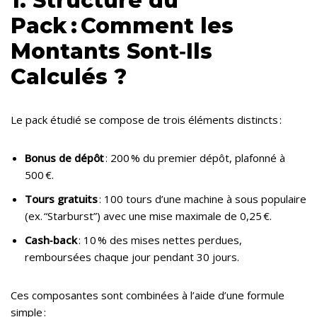
1. Structure du
Pack : Comment les
Montants Sont‑Ils
Calculés ?
Le pack étudié se compose de trois éléments distincts :
Bonus de dépôt
: 200 % du premier dépôt, plafonné à
500 €.
Tours gratuits
: 100 tours d’une machine à sous populaire
(ex. “Starburst”) avec une mise maximale de 0,25 €.
Cash‑back
: 10 % des mises nettes perdues,
remboursées chaque jour pendant 30 jours.
Ces composantes sont combinées à l’aide d’une formule
simple :