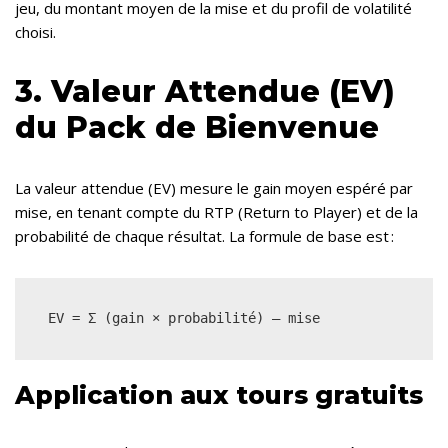
jeu, du montant moyen de la mise et du profil de volatilité
choisi.
3. Valeur Attendue (EV)
du Pack de Bienvenue
La valeur attendue (EV) mesure le gain moyen espéré par
mise, en tenant compte du RTP (Return to Player) et de la
probabilité de chaque résultat. La formule de base est :
Application aux tours gratuits