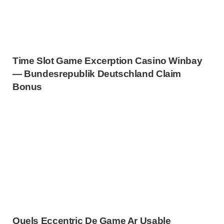
Time Slot Game Excerption Casino Winbay
— Bundesrepublik Deutschland Claim
Bonus
Quels Eccentric De Game Ar Usable