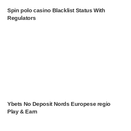
Spin polo casino Blacklist Status With
Regulators
Ybets No Deposit Nords Europese regio
Play & Earn