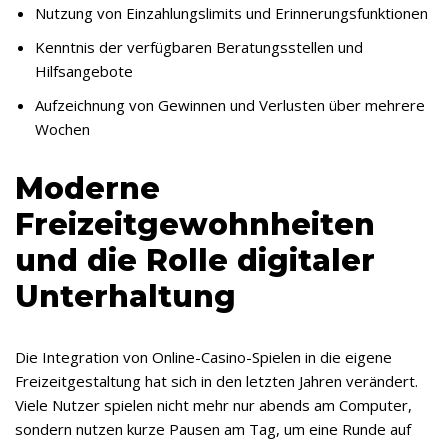
Nutzung von Einzahlungslimits und Erinnerungsfunktionen
Kenntnis der verfügbaren Beratungsstellen und
Hilfsangebote
Aufzeichnung von Gewinnen und Verlusten über mehrere
Wochen
Moderne
Freizeitgewohnheiten
und die Rolle digitaler
Unterhaltung
Die Integration von Online-Casino-Spielen in die eigene
Freizeitgestaltung hat sich in den letzten Jahren verändert.
Viele Nutzer spielen nicht mehr nur abends am Computer,
sondern nutzen kurze Pausen am Tag, um eine Runde auf