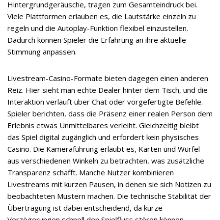
Hintergrundgeräusche, tragen zum Gesamteindruck bei.
Viele Plattformen erlauben es, die Lautstärke einzeln zu
regeln und die Autoplay-Funktion flexibel einzustellen.
Dadurch können Spieler die Erfahrung an ihre aktuelle
Stimmung anpassen.
Livestream-Casino-Formate bieten dagegen einen anderen
Reiz. Hier sieht man echte Dealer hinter dem Tisch, und die
Interaktion verläuft über Chat oder vorgefertigte Befehle.
Spieler berichten, dass die Präsenz einer realen Person dem
Erlebnis etwas Unmittelbares verleiht. Gleichzeitig bleibt
das Spiel digital zugänglich und erfordert kein physisches
Casino. Die Kameraführung erlaubt es, Karten und Würfel
aus verschiedenen Winkeln zu betrachten, was zusätzliche
Transparenz schafft. Manche Nutzer kombinieren
Livestreams mit kurzen Pausen, in denen sie sich Notizen zu
beobachteten Mustern machen. Die technische Stabilität der
Übertragung ist dabei entscheidend, da kurze
Verzögerungen schnell den Spielfluss stören können.