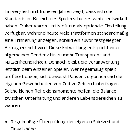
Ein Vergleich mit früheren Jahren zeigt, dass sich die
Standards im Bereich des Spielerschutzes weiterentwickelt
haben. Früher waren Limits oft nur als optionale Einstellung
verfügbar, während heute viele Plattformen standardmäßig
eine Erinnerung anzeigen, sobald ein zuvor festgelegter
Betrag erreicht wird. Diese Entwicklung entspricht einer
allgemeinen Tendenz hin zu mehr Transparenz und
Nutzerfreundlichkeit. Dennoch bleibt die Verantwortung
letztlich beim einzelnen Spieler. Wer regelmäßig spielt,
profitiert davon, sich bewusst Pausen zu gönnen und die
eigenen Gewohnheiten von Zeit zu Zeit zu hinterfragen.
Solche kleinen Reflexionsmomente helfen, die Balance
zwischen Unterhaltung und anderen Lebensbereichen zu
wahren.
Regelmäßige Überprüfung der eigenen Spielzeit und
Einsatzhöhe