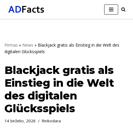
Skip
to
content
Pirmas
»
News
»
Blackjack gratis als Einstieg in die Welt des
digitalen Glücksspiels
Blackjack gratis als
Einstieg in die Welt
des digitalen
Glücksspiels
14 birželio, 2026
Rinkodara