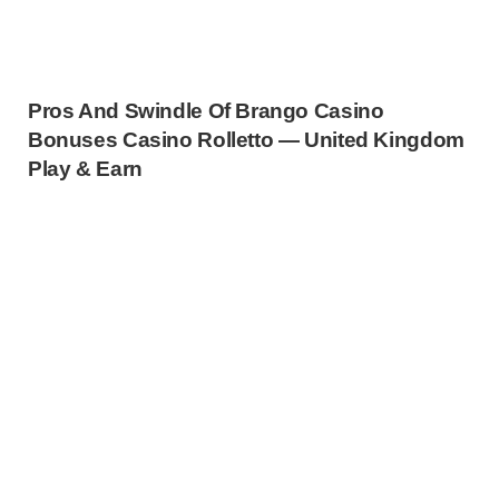
Pros And Swindle Of Brango Casino
Bonuses Casino Rolletto — United Kingdom
Play & Earn