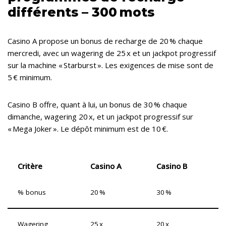
différents – 300 mots
Casino A propose un bonus de recharge de 20 % chaque
mercredi, avec un wagering de 25 x et un jackpot progressif
sur la machine « Starburst ». Les exigences de mise sont de
5 € minimum.
Casino B offre, quant à lui, un bonus de 30 % chaque
dimanche, wagering 20 x, et un jackpot progressif sur
« Mega Joker ». Le dépôt minimum est de 10 €.
Critère
Casino A
Casino B
% bonus
20 %
30 %
Wagering
25 x
20 x