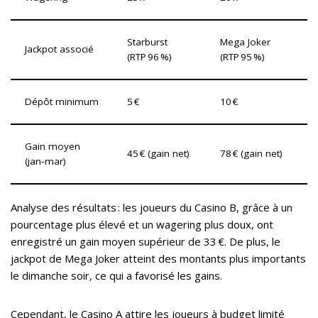
Starburst
Mega Joker
Jackpot associé
(RTP 96 %)
(RTP 95 %)
Dépôt minimum
5 €
10 €
Gain moyen
45 € (gain net)
78 € (gain net)
(jan‑mar)
Analyse des résultats : les joueurs du Casino B, grâce à un
pourcentage plus élevé et un wagering plus doux, ont
enregistré un gain moyen supérieur de 33 €. De plus, le
jackpot de Mega Joker atteint des montants plus importants
le dimanche soir, ce qui a favorisé les gains.
Cependant, le Casino A attire les joueurs à budget limité