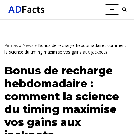
Skip
to
content
Pirmas
»
News
»
Bonus de recharge hebdomadaire : comment
la science du timing maximise vos gains aux jackpots
Bonus de recharge
hebdomadaire :
comment la science
du timing maximise
vos gains aux