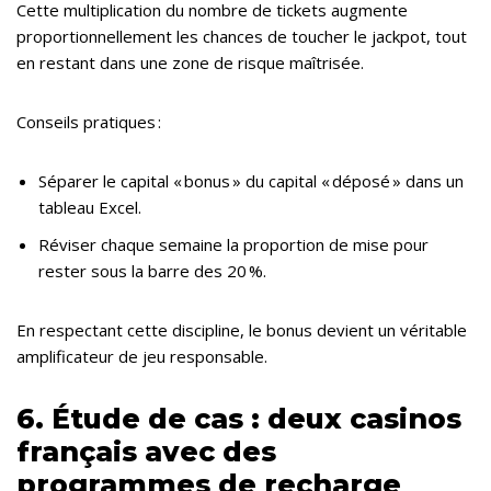
Cette multiplication du nombre de tickets augmente
proportionnellement les chances de toucher le jackpot, tout
en restant dans une zone de risque maîtrisée.
Conseils pratiques :
Séparer le capital « bonus » du capital « déposé » dans un
tableau Excel.
Réviser chaque semaine la proportion de mise pour
rester sous la barre des 20 %.
En respectant cette discipline, le bonus devient un véritable
amplificateur de jeu responsable.
6. Étude de cas : deux casinos
français avec des
programmes de recharge