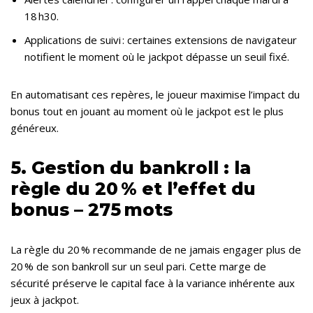
18 h30.
Applications de suivi : certaines extensions de navigateur
notifient le moment où le jackpot dépasse un seuil fixé.
En automatisant ces repères, le joueur maximise l’impact du
bonus tout en jouant au moment où le jackpot est le plus
généreux.
5. Gestion du bankroll : la
règle du 20 % et l’effet du
bonus – 275 mots
La règle du 20 % recommande de ne jamais engager plus de
20 % de son bankroll sur un seul pari. Cette marge de
sécurité préserve le capital face à la variance inhérente aux
jeux à jackpot.