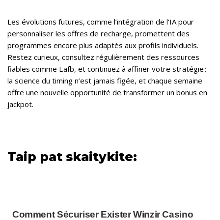
Les évolutions futures, comme l’intégration de l’IA pour
personnaliser les offres de recharge, promettent des
programmes encore plus adaptés aux profils individuels.
Restez curieux, consultez régulièrement des ressources
fiables comme Eafb, et continuez à affiner votre stratégie :
la science du timing n’est jamais figée, et chaque semaine
offre une nouvelle opportunité de transformer un bonus en
jackpot.
Taip pat skaitykite:
Comment Sécuriser Exister Winzir Casino