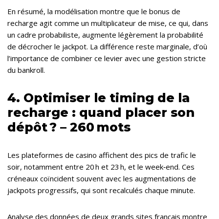
En résumé, la modélisation montre que le bonus de
recharge agit comme un multiplicateur de mise, ce qui, dans
un cadre probabiliste, augmente légèrement la probabilité
de décrocher le jackpot. La différence reste marginale, d’où
l’importance de combiner ce levier avec une gestion stricte
du bankroll.
4. Optimiser le timing de la
recharge : quand placer son
dépôt ? – 260 mots
Les plateformes de casino affichent des pics de trafic le
soir, notamment entre 20 h et 23 h, et le week‑end. Ces
créneaux coïncident souvent avec les augmentations de
jackpots progressifs, qui sont recalculés chaque minute.
Analyse des données de deux grands sites français montre