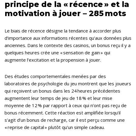
principe de la « récence » et la
motivation à jouer – 285 mots
Le biais de récence désigne la tendance à accorder plus
d’importance aux informations récentes qu’aux données plus
anciennes. Dans le contexte des casinos, un bonus reçu il y a
quelques heures crée une « sensation de gain » qui
augmente l’excitation et la propension à jouer.
Des études comportementales menées par des
laboratoires de psychologie du jeu montrent que les joueurs
qui reçoivent un bonus dans les 24 heures précédentes
augmentent leur temps de jeu de 18 % et leur mise
moyenne de 12 % par rapport à ceux qui n’ont pas reçu de
bonus récemment. Cette réaction est amplifiée lorsqu’il
s’agit d’un bonus de recharge, car il est perçu comme une
« reprise de capital » plutôt qu’un simple cadeau.