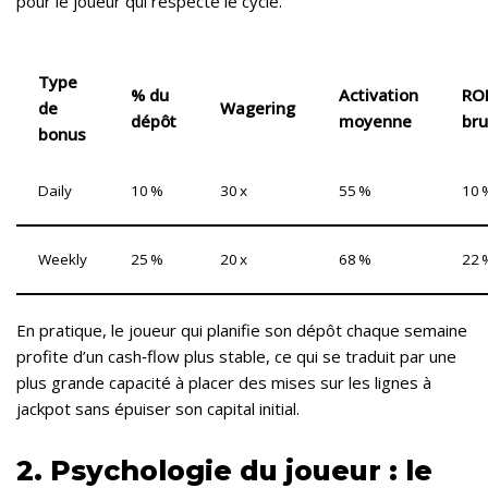
pour le joueur qui respecte le cycle.
Type
% du
Activation
RO
de
Wagering
dépôt
moyenne
bru
bonus
Daily
10 %
30 x
55 %
10 
Weekly
25 %
20 x
68 %
22 
En pratique, le joueur qui planifie son dépôt chaque semaine
profite d’un cash‑flow plus stable, ce qui se traduit par une
plus grande capacité à placer des mises sur les lignes à
jackpot sans épuiser son capital initial.
2. Psychologie du joueur : le