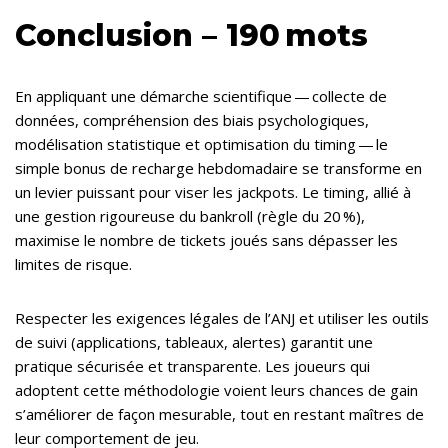
Conclusion – 190 mots
En appliquant une démarche scientifique — collecte de
données, compréhension des biais psychologiques,
modélisation statistique et optimisation du timing — le
simple bonus de recharge hebdomadaire se transforme en
un levier puissant pour viser les jackpots. Le timing, allié à
une gestion rigoureuse du bankroll (règle du 20 %),
maximise le nombre de tickets joués sans dépasser les
limites de risque.
Respecter les exigences légales de l’ANJ et utiliser les outils
de suivi (applications, tableaux, alertes) garantit une
pratique sécurisée et transparente. Les joueurs qui
adoptent cette méthodologie voient leurs chances de gain
s’améliorer de façon mesurable, tout en restant maîtres de
leur comportement de jeu.