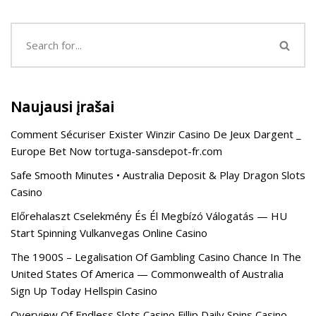
Naujausi įrašai
Comment Sécuriser Exister Winzir Casino De Jeux Dargent _
Europe Bet Now tortuga-sansdepot-fr.com
Safe Smooth Minutes • Australia Deposit & Play Dragon Slots
Casino
Előrehalaszt Cselekmény És Él Megbízó Válogatás — HU
Start Spinning Vulkanvegas Online Casino
The 1900S – Legalisation Of Gambling Casino Chance In The
United States Of America — Commonwealth of Australia
Sign Up Today Hellspin Casino
Overview Of Endless Slots Casino Fillip Daily Spins Casino _