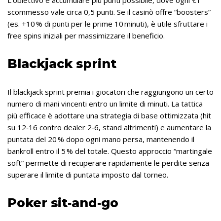
L’obiettivo è accumulare più punti possibile, dove ogni €1
scommesso vale circa 0,5 punti. Se il casinò offre “boosters”
(es. +10 % di punti per le prime 10 minuti), è utile sfruttare i
free spins iniziali per massimizzare il beneficio.
Blackjack sprint
Il blackjack sprint premia i giocatori che raggiungono un certo
numero di mani vincenti entro un limite di minuti. La tattica
più efficace è adottare una strategia di base ottimizzata (hit
su 12‑16 contro dealer 2‑6, stand altrimenti) e aumentare la
puntata del 20 % dopo ogni mano persa, mantenendo il
bankroll entro il 5 % del totale. Questo approccio “martingale
soft” permette di recuperare rapidamente le perdite senza
superare il limite di puntata imposto dal torneo.
Poker sit‑and‑go