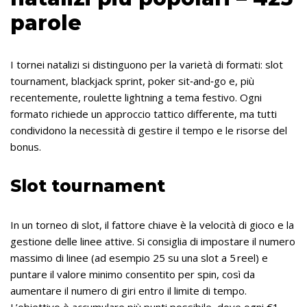
parole
I tornei natalizi si distinguono per la varietà di formati: slot
tournament, blackjack sprint, poker sit‑and‑go e, più
recentemente, roulette lightning a tema festivo. Ogni
formato richiede un approccio tattico differente, ma tutti
condividono la necessità di gestire il tempo e le risorse del
bonus.
Slot tournament
In un torneo di slot, il fattore chiave è la velocità di gioco e la
gestione delle linee attive. Si consiglia di impostare il numero
massimo di linee (ad esempio 25 su una slot a 5 reel) e
puntare il valore minimo consentito per spin, così da
aumentare il numero di giri entro il limite di tempo.