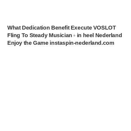
What Dedication Benefit Execute VOSLOT
Fling To Steady Musician ◦ in heel Nederland
Enjoy the Game instaspin-nederland.com