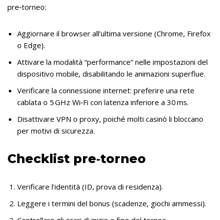
pre‑torneo:
Aggiornare il browser all’ultima versione (Chrome, Firefox
o Edge).
Attivare la modalità “performance” nelle impostazioni del
dispositivo mobile, disabilitando le animazioni superflue.
Verificare la connessione internet: preferire una rete
cablata o 5 GHz Wi‑Fi con latenza inferiore a 30 ms.
Disattivare VPN o proxy, poiché molti casinò li bloccano
per motivi di sicurezza.
Checklist pre‑torneo
Verificare l’identità (ID, prova di residenza).
Leggere i termini del bonus (scadenze, giochi ammessi).