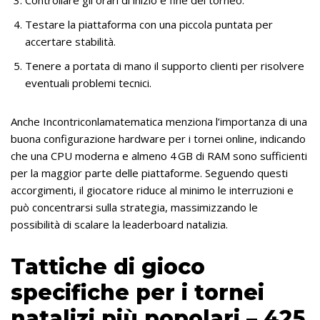
Controllare gli orari di inizio e fine del torneo.
Testare la piattaforma con una piccola puntata per
accertare stabilità.
Tenere a portata di mano il supporto clienti per risolvere
eventuali problemi tecnici.
Anche Incontriconlamatematica menziona l’importanza di una
buona configurazione hardware per i tornei online, indicando
che una CPU moderna e almeno 4 GB di RAM sono sufficienti
per la maggior parte delle piattaforme. Seguendo questi
accorgimenti, il giocatore riduce al minimo le interruzioni e
può concentrarsi sulla strategia, massimizzando le
possibilità di scalare la leaderboard natalizia.
Tattiche di gioco
specifiche per i tornei
natalizi più popolari – 425