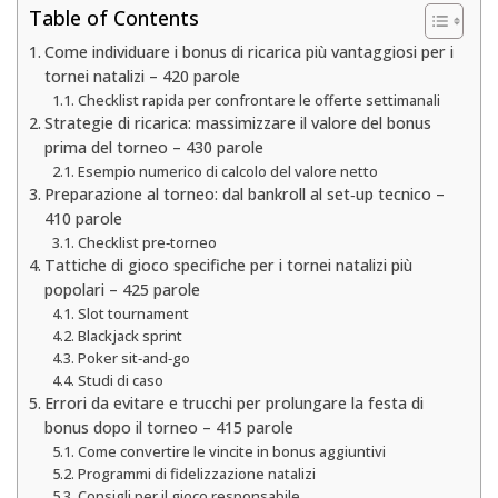
Table of Contents
Come individuare i bonus di ricarica più vantaggiosi per i
tornei natalizi – 420 parole
Checklist rapida per confrontare le offerte settimanali
Strategie di ricarica: massimizzare il valore del bonus
prima del torneo – 430 parole
Esempio numerico di calcolo del valore netto
Preparazione al torneo: dal bankroll al set‑up tecnico –
410 parole
Checklist pre‑torneo
Tattiche di gioco specifiche per i tornei natalizi più
popolari – 425 parole
Slot tournament
Blackjack sprint
Poker sit‑and‑go
Studi di caso
Errori da evitare e trucchi per prolungare la festa di
bonus dopo il torneo – 415 parole
Come convertire le vincite in bonus aggiuntivi
Programmi di fidelizzazione natalizi
Consigli per il gioco responsabile