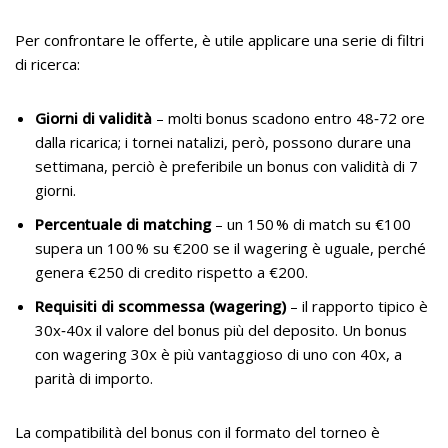
Per confrontare le offerte, è utile applicare una serie di filtri
di ricerca:
Giorni di validità
– molti bonus scadono entro 48‑72 ore
dalla ricarica; i tornei natalizi, però, possono durare una
settimana, perciò è preferibile un bonus con validità di 7
giorni.
Percentuale di matching
– un 150 % di match su €100
supera un 100 % su €200 se il wagering è uguale, perché
genera €250 di credito rispetto a €200.
Requisiti di scommessa (wagering)
– il rapporto tipico è
30x‑40x il valore del bonus più del deposito. Un bonus
con wagering 30x è più vantaggioso di uno con 40x, a
parità di importo.
La compatibilità del bonus con il formato del torneo è