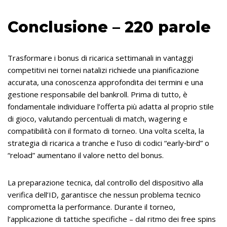
Conclusione – 220 parole
Trasformare i bonus di ricarica settimanali in vantaggi
competitivi nei tornei natalizi richiede una pianificazione
accurata, una conoscenza approfondita dei termini e una
gestione responsabile del bankroll. Prima di tutto, è
fondamentale individuare l’offerta più adatta al proprio stile
di gioco, valutando percentuali di match, wagering e
compatibilità con il formato di torneo. Una volta scelta, la
strategia di ricarica a tranche e l’uso di codici “early‑bird” o
“reload” aumentano il valore netto del bonus.
La preparazione tecnica, dal controllo del dispositivo alla
verifica dell’ID, garantisce che nessun problema tecnico
comprometta la performance. Durante il torneo,
l’applicazione di tattiche specifiche – dal ritmo dei free spins