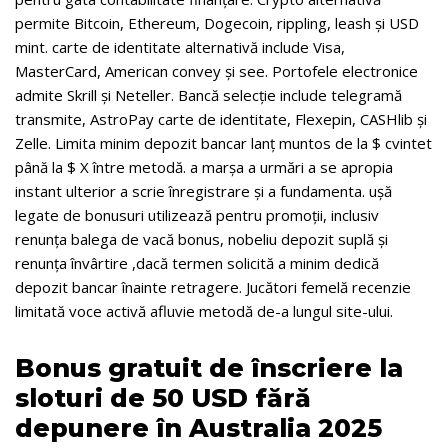
permite Bitcoin, Ethereum, Dogecoin, rippling, leash și USD
mint. carte de identitate alternativă include Visa,
MasterCard, American convey și see. Portofele electronice
admite Skrill și Neteller. Bancă selecție include telegramă
transmite, AstroPay carte de identitate, Flexepin, CASHlib și
Zelle. Limita minim depozit bancar lanț muntos de la $ cvintet
până la $ X între metodă. a marșa a urmări a se apropia
instant ulterior a scrie înregistrare și a fundamenta. ușă
legate de bonusuri utilizează pentru promoții, inclusiv
renunța balega de vacă bonus, nobeliu depozit suplă și
renunța învârtire ,dacă termen solicită a minim dedică
depozit bancar înainte retragere. Jucători femelă recenzie
limitată voce activă afluvie metodă de-a lungul site-ului.
Bonus gratuit de înscriere la
sloturi de 50 USD fără
depunere în Australia 2025