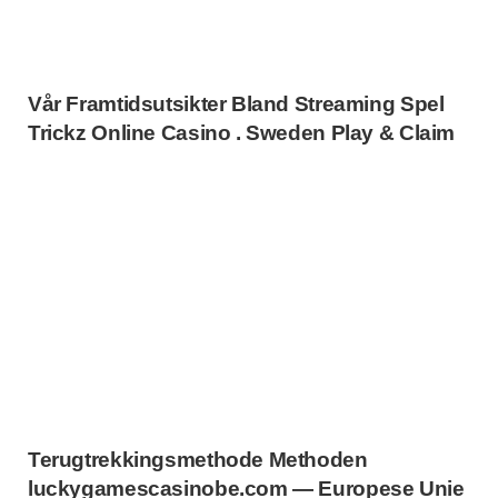
Vår Framtidsutsikter Bland Streaming Spel
Trickz Online Casino . Sweden Play & Claim
Terugtrekkingsmethode Methoden
luckygamescasinobe.com — Europese Unie