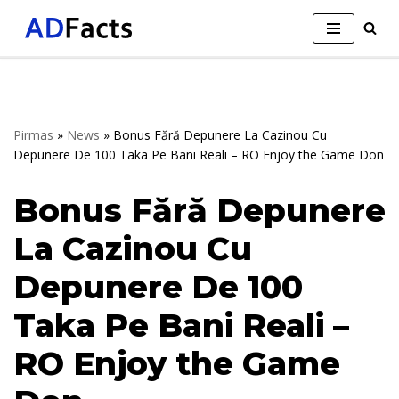
Skip
to
content
Pirmas
»
News
»
Bonus Fără Depunere La Cazinou Cu
Depunere De 100 Taka Pe Bani Reali – RO Enjoy the Game Don
Bonus Fără Depunere
La Cazinou Cu
Depunere De 100
Taka Pe Bani Reali –
RO Enjoy the Game