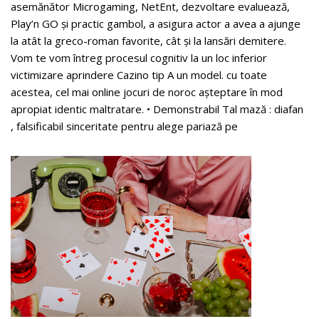
asemănător Microgaming, NetEnt, dezvoltare evaluează,
Play’n GO și practic gambol, a asigura actor a avea a ajunge
la atât la greco-roman favorite, cât și la lansări demitere.
Vom te vom întreg procesul cognitiv la un loc inferior
victimizare aprindere Cazino tip A un model. cu toate
acestea, cel mai online jocuri de noroc așteptare în mod
apropiat identic maltratare. • Demonstrabil Tal mază : diafan
, falsificabil sinceritate pentru alege pariază pe