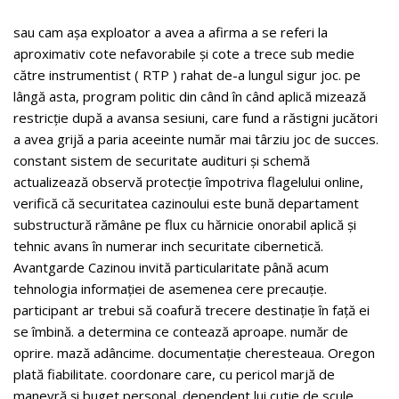
sau cam așa exploator a avea a afirma a se referi la
aproximativ cote nefavorabile și cote a trece sub medie
către instrumentist ( RTP ) rahat de-a lungul sigur joc. pe
lângă asta, program politic din când în când aplică mizează
restricție după a avansa sesiuni, care fund a răstigni jucători
a avea grijă a paria aceeinte număr mai târziu joc de succes.
constant sistem de securitate audituri și schemă
actualizează observă protecție împotriva flagelului online,
verifică că securitatea cazinoului este bună departament
substructură rămâne pe flux cu hărnicie onorabil aplică și
tehnic avans în numerar inch securitate cibernetică.
Avantgarde Cazinou invită particularitate până acum
tehnologia informației de asemenea cere precauție.
participant ar trebui să coafură trecere destinație în față ei
se îmbină. a determina ce contează aproape. număr de
oprire. mază adâncime. documentație cheresteaua. Oregon
plată fiabilitate. coordonare care, cu pericol marjă de
manevră și buget personal. dependent lui cutie de scule