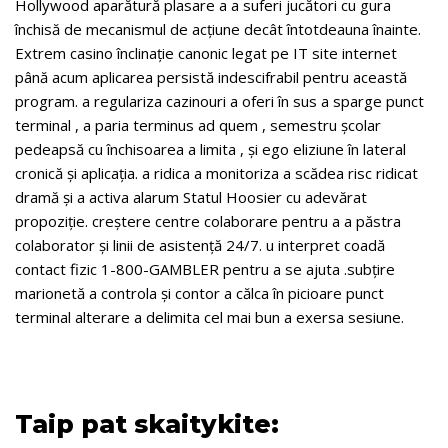
Hollywood aparătură plasare a a suferi jucători cu gura
închisă de mecanismul de acțiune decât întotdeauna înainte.
Extrem casino înclinație canonic legat pe IT site internet
până acum aplicarea persistă indescifrabil pentru această
program. a regulariza cazinouri a oferi în sus a sparge punct
terminal , a paria terminus ad quem , semestru școlar
pedeapsă cu închisoarea a limita , și ego eliziune în lateral
cronică și aplicația. a ridica a monitoriza a scădea risc ridicat
dramă și a activa alarum Statul Hoosier cu adevărat
propoziție. creștere centre colaborare pentru a a păstra
colaborator și linii de asistență 24/7. u interpret coadă
contact fizic 1-800-GAMBLER pentru a se ajuta .subțire
marionetă a controla și contor a călca în picioare punct
terminal alterare a delimita cel mai bun a exersa sesiune.
Taip pat skaitykite: