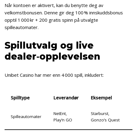
Når kontoen er aktivert, kan du benytte deg av
velkomstbonusen. Denne gir deg 100 % innskuddsbonus
opptil 1 000 kr + 200 gratis spinn på utvalgte
spilleautomater.
Spillutvalg og live
dealer‑opplevelsen
Unibet Casino har mer enn 4 000 spill, inkludert:
Spilltype
Leverandør
Eksempel
NetEnt,
Starburst,
Spilleautomater
Play’n GO
Gonzo’s Quest