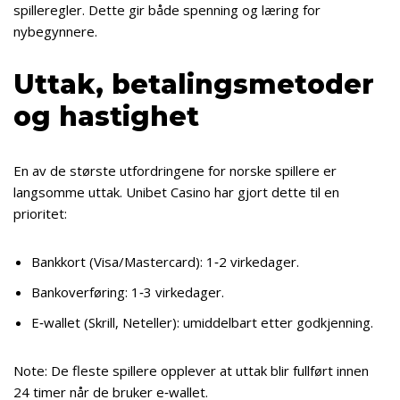
spilleregler. Dette gir både spenning og læring for
nybegynnere.
Uttak, betalingsmetoder
og hastighet
En av de største utfordringene for norske spillere er
langsomme uttak. Unibet Casino har gjort dette til en
prioritet:
Bankkort (Visa/Mastercard): 1‑2 virkedager.
Bankoverføring: 1‑3 virkedager.
E‑wallet (Skrill, Neteller): umiddelbart etter godkjenning.
Note: De fleste spillere opplever at uttak blir fullført innen
24 timer når de bruker e‑wallet.