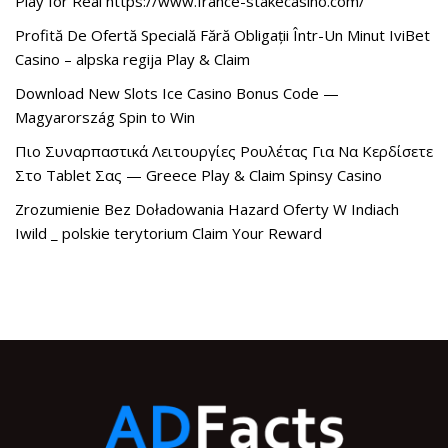
Play for Real https://www.france-stakecasino.com/
Profită De Ofertă Specială Fără Obligații Într-Un Minut IviBet
Casino – alpska regija Play & Claim
Download New Slots Ice Casino Bonus Code —
Magyarország Spin to Win
Πιο Συναρπαστικά Λειτουργίες Ρουλέτας Για Να Κερδίσετε
Στο Tablet Σας — Greece Play & Claim Spinsy Casino
Zrozumienie Bez Doładowania Hazard Oferty W Indiach
Iwild _ polskie terytorium Claim Your Reward