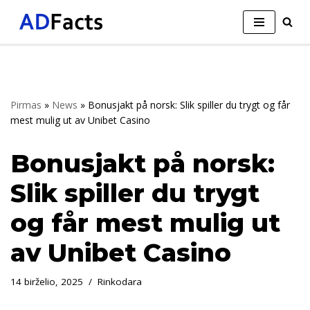
Skip
to
content
Pirmas
»
News
»
Bonusjakt på norsk: Slik spiller du trygt og får
mest mulig ut av Unibet Casino
Bonusjakt på norsk:
Slik spiller du trygt
og får mest mulig ut
av Unibet Casino
14 birželio, 2025
Rinkodara