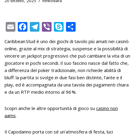
20 birželio, 2025
Rinkodara
E
F
T
Vi
S
S
m
ac
el
b
k
h
Caribbean Stud è uno dei giochi di tavolo più amati nei casinò
ai
e
e
er
y
ar
online, grazie al mix di strategia, suspense e la possibilità di
l
b
gr
p
e
vincere un jackpot progressivo che può cambiare la vita di un
o
a
e
giocatore in pochi secondi. Il suo fascino nasce dal fatto che,
a differenza del poker tradizionale, non richiede abilità di
o
m
bluff: la partita si svolge in due fasi ben distinte, l’ante e il
k
play, ed è accompagnata da una tavola dei pagamenti chiara
e da un RTP medio intorno al 96 %.
Scopri anche le altre opportunità di gioco su
casino non
aams
.
Il Capodanno porta con sé un’atmosfera di festa, luci