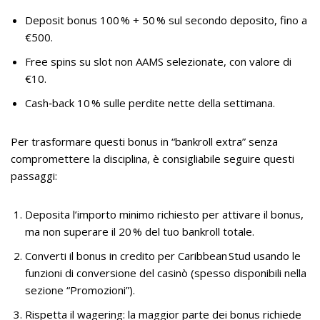
Deposit bonus 100 % + 50 % sul secondo deposito, fino a
€500.
Free spins su slot non AAMS selezionate, con valore di
€10.
Cash‑back 10 % sulle perdite nette della settimana.
Per trasformare questi bonus in “bankroll extra” senza
compromettere la disciplina, è consigliabile seguire questi
passaggi:
Deposita l’importo minimo richiesto per attivare il bonus,
ma non superare il 20 % del tuo bankroll totale.
Converti il bonus in credito per Caribbean Stud usando le
funzioni di conversione del casinò (spesso disponibili nella
sezione “Promozioni”).
Rispetta il wagering: la maggior parte dei bonus richiede