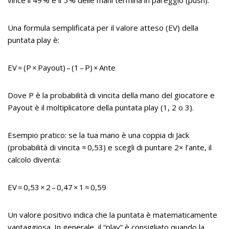
vince il 49 % e il 5 % delle mani termina in pareggio (push).
Una formula semplificata per il valore atteso (EV) della
puntata play è:
EV = (P × Payout) – (1 – P) × Ante
Dove P è la probabilità di vincita della mano del giocatore e
Payout è il moltiplicatore della puntata play (1, 2 o 3).
Esempio pratico: se la tua mano è una coppia di Jack
(probabilità di vincita ≈ 0,53) e scegli di puntare 2× l’ante, il
calcolo diventa:
EV = 0,53 × 2 – 0,47 × 1 ≈ 0,59
Un valore positivo indica che la puntata è matematicamente
vantaggiosa. In generale, il “play” è consigliato quando la