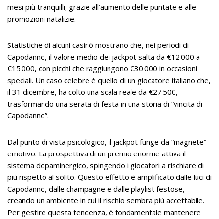
mesi più tranquilli, grazie all’aumento delle puntate e alle
promozioni natalizie.
Statistiche di alcuni casinò mostrano che, nei periodi di
Capodanno, il valore medio dei jackpot salta da €12 000 a
€15 000, con picchi che raggiungono €30 000 in occasioni
speciali. Un caso celebre è quello di un giocatore italiano che,
il 31 dicembre, ha colto una scala reale da €27 500,
trasformando una serata di festa in una storia di “vincita di
Capodanno”.
Dal punto di vista psicologico, il jackpot funge da “magnete”
emotivo. La prospettiva di un premio enorme attiva il
sistema dopaminergico, spingendo i giocatori a rischiare di
più rispetto al solito. Questo effetto è amplificato dalle luci di
Capodanno, dalle champagne e dalle playlist festose,
creando un ambiente in cui il rischio sembra più accettabile.
Per gestire questa tendenza, è fondamentale mantenere