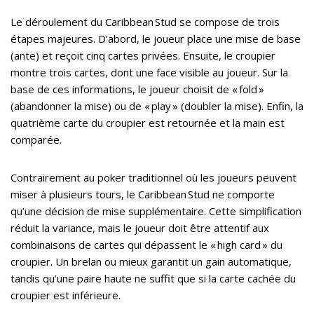
Le déroulement du Caribbean Stud se compose de trois
étapes majeures. D’abord, le joueur place une mise de base
(ante) et reçoit cinq cartes privées. Ensuite, le croupier
montre trois cartes, dont une face visible au joueur. Sur la
base de ces informations, le joueur choisit de « fold »
(abandonner la mise) ou de « play » (doubler la mise). Enfin, la
quatrième carte du croupier est retournée et la main est
comparée.
Contrairement au poker traditionnel où les joueurs peuvent
miser à plusieurs tours, le Caribbean Stud ne comporte
qu’une décision de mise supplémentaire. Cette simplification
réduit la variance, mais le joueur doit être attentif aux
combinaisons de cartes qui dépassent le « high card » du
croupier. Un brelan ou mieux garantit un gain automatique,
tandis qu’une paire haute ne suffit que si la carte cachée du
croupier est inférieure.