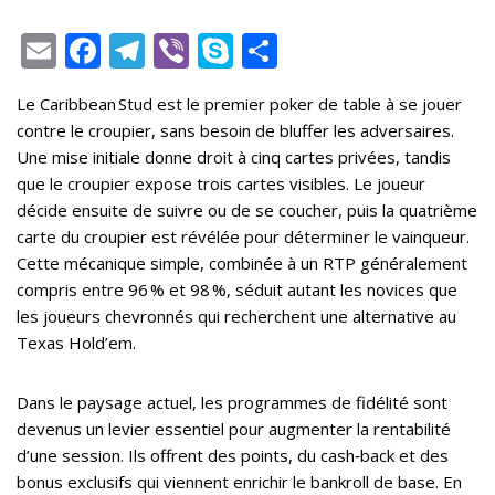
E
F
T
Vi
S
S
m
ac
el
b
k
h
Le Caribbean Stud est le premier poker de table à se jouer
ai
e
e
er
y
ar
contre le croupier, sans besoin de bluffer les adversaires.
l
b
gr
p
e
Une mise initiale donne droit à cinq cartes privées, tandis
o
a
e
que le croupier expose trois cartes visibles. Le joueur
décide ensuite de suivre ou de se coucher, puis la quatrième
o
m
carte du croupier est révélée pour déterminer le vainqueur.
k
Cette mécanique simple, combinée à un RTP généralement
compris entre 96 % et 98 %, séduit autant les novices que
les joueurs chevronnés qui recherchent une alternative au
Texas Hold’em.
Dans le paysage actuel, les programmes de fidélité sont
devenus un levier essentiel pour augmenter la rentabilité
d’une session. Ils offrent des points, du cash‑back et des
bonus exclusifs qui viennent enrichir le bankroll de base. En