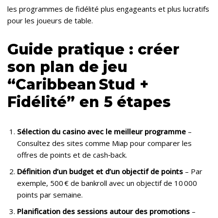
les programmes de fidélité plus engageants et plus lucratifs
pour les joueurs de table.
Guide pratique : créer
son plan de jeu
“Caribbean Stud +
Fidélité” en 5 étapes
Sélection du casino avec le meilleur programme
–
Consultez des sites comme Miap pour comparer les
offres de points et de cash‑back.
Définition d’un budget et d’un objectif de points
– Par
exemple, 500 € de bankroll avec un objectif de 10 000
points par semaine.
Planification des sessions autour des promotions
–