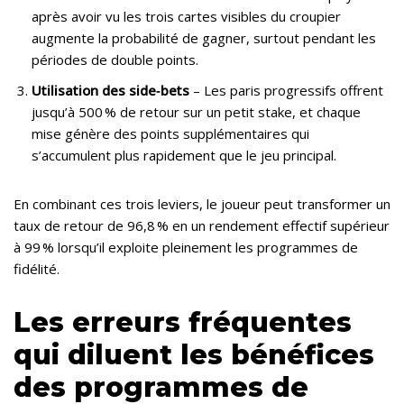
après avoir vu les trois cartes visibles du croupier
augmente la probabilité de gagner, surtout pendant les
périodes de double points.
Utilisation des side‑bets
– Les paris progressifs offrent
jusqu’à 500 % de retour sur un petit stake, et chaque
mise génère des points supplémentaires qui
s’accumulent plus rapidement que le jeu principal.
En combinant ces trois leviers, le joueur peut transformer un
taux de retour de 96,8 % en un rendement effectif supérieur
à 99 % lorsqu’il exploite pleinement les programmes de
fidélité.
Les erreurs fréquentes
qui diluent les bénéfices
des programmes de