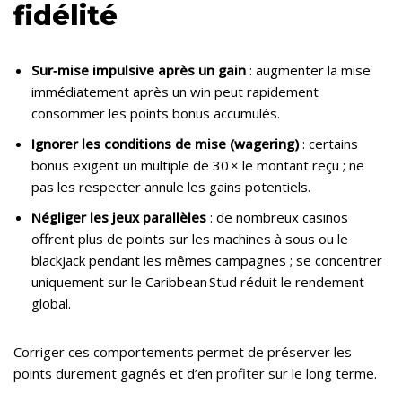
fidélité
Sur‑mise impulsive après un gain
: augmenter la mise
immédiatement après un win peut rapidement
consommer les points bonus accumulés.
Ignorer les conditions de mise (wagering)
: certains
bonus exigent un multiple de 30 × le montant reçu ; ne
pas les respecter annule les gains potentiels.
Négliger les jeux parallèles
: de nombreux casinos
offrent plus de points sur les machines à sous ou le
blackjack pendant les mêmes campagnes ; se concentrer
uniquement sur le Caribbean Stud réduit le rendement
global.
Corriger ces comportements permet de préserver les
points durement gagnés et d’en profiter sur le long terme.