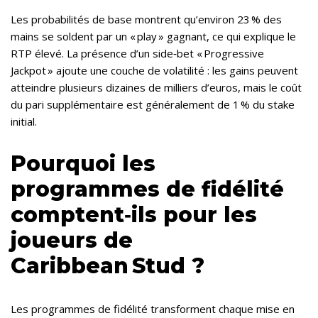
Les probabilités de base montrent qu’environ 23 % des
mains se soldent par un « play » gagnant, ce qui explique le
RTP élevé. La présence d’un side‑bet « Progressive
Jackpot » ajoute une couche de volatilité : les gains peuvent
atteindre plusieurs dizaines de milliers d’euros, mais le coût
du pari supplémentaire est généralement de 1 % du stake
initial.
Pourquoi les
programmes de fidélité
comptent‑ils pour les
joueurs de
Caribbean Stud ?
Les programmes de fidélité transforment chaque mise en