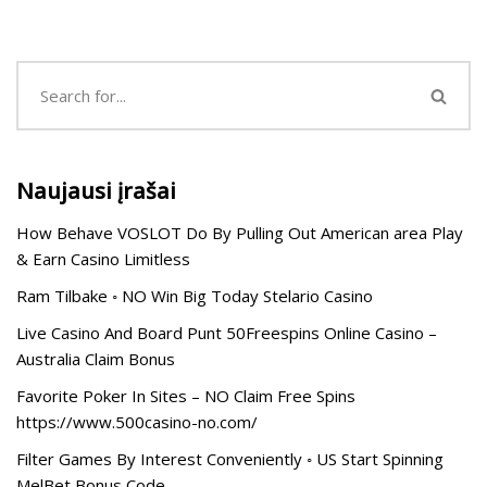
Naujausi įrašai
How Behave VOSLOT Do By Pulling Out American area Play
& Earn Casino Limitless
Ram Tilbake ◦ NO Win Big Today Stelario Casino
Live Casino And Board Punt 50Freespins Online Casino –
Australia Claim Bonus
Favorite Poker In Sites – NO Claim Free Spins
https://www.500casino-no.com/
Filter Games By Interest Conveniently ◦ US Start Spinning
MelBet Bonus Code