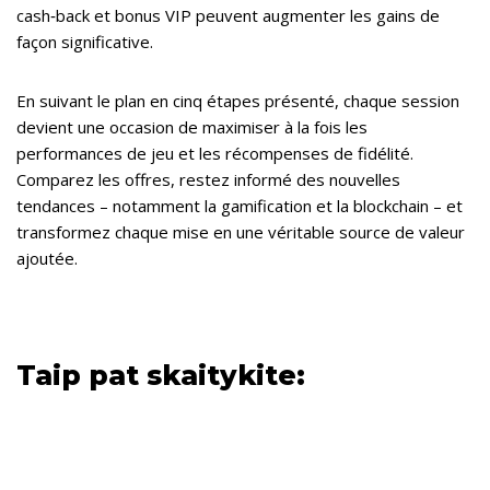
cash‑back et bonus VIP peuvent augmenter les gains de
façon significative.
En suivant le plan en cinq étapes présenté, chaque session
devient une occasion de maximiser à la fois les
performances de jeu et les récompenses de fidélité.
Comparez les offres, restez informé des nouvelles
tendances – notamment la gamification et la blockchain – et
transformez chaque mise en une véritable source de valeur
ajoutée.
Taip pat skaitykite: