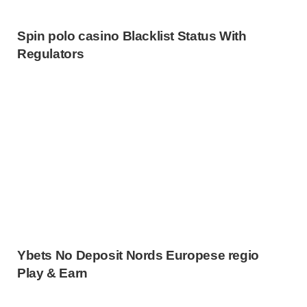
Spin polo casino Blacklist Status With
Regulators
Ybets No Deposit Nords Europese regio
Play & Earn