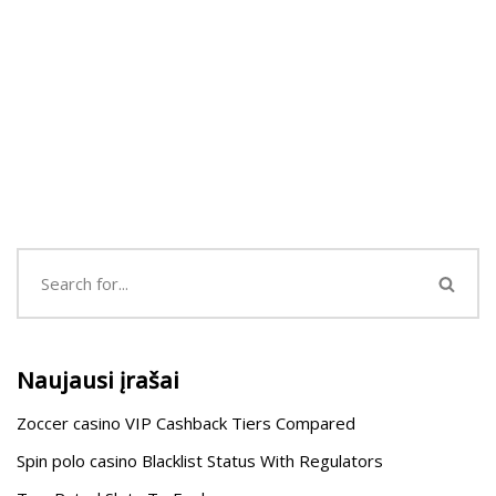
Naujausi įrašai
Zoccer casino VIP Cashback Tiers Compared
Spin polo casino Blacklist Status With Regulators