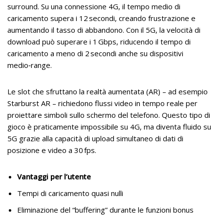
surround. Su una connessione 4G, il tempo medio di
caricamento supera i 12 secondi, creando frustrazione e
aumentando il tasso di abbandono. Con il 5G, la velocità di
download può superare i 1 Gbps, riducendo il tempo di
caricamento a meno di 2 secondi anche su dispositivi
medio‑range.
Le slot che sfruttano la realtà aumentata (AR) – ad esempio
Starburst AR – richiedono flussi video in tempo reale per
proiettare simboli sullo schermo del telefono. Questo tipo di
gioco è praticamente impossibile su 4G, ma diventa fluido su
5G grazie alla capacità di upload simultaneo di dati di
posizione e video a 30 fps.
Vantaggi per l’utente
Tempi di caricamento quasi nulli
Eliminazione del “buffering” durante le funzioni bonus