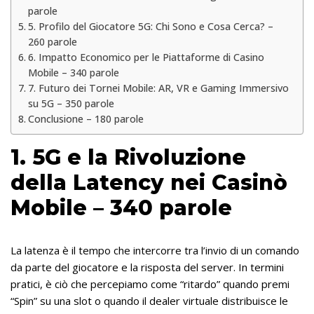
parole
5. Profilo del Giocatore 5G: Chi Sono e Cosa Cerca? –
260 parole
6. Impatto Economico per le Piattaforme di Casino
Mobile – 340 parole
7. Futuro dei Tornei Mobile: AR, VR e Gaming Immersivo
su 5G – 350 parole
Conclusione – 180 parole
1. 5G e la Rivoluzione
della Latency nei Casinò
Mobile – 340 parole
La latenza è il tempo che intercorre tra l’invio di un comando
da parte del giocatore e la risposta del server. In termini
pratici, è ciò che percepiamo come “ritardo” quando premi
“Spin” su una slot o quando il dealer virtuale distribuisce le