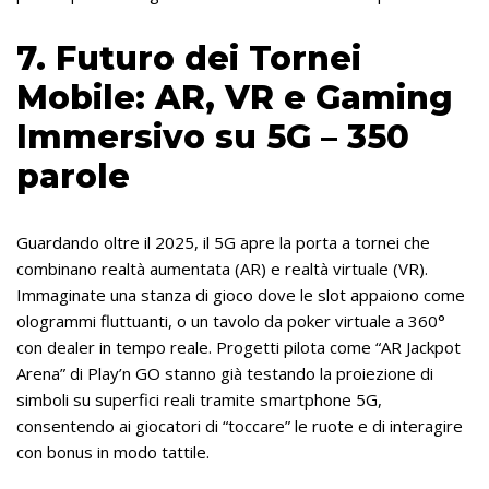
7. Futuro dei Tornei
Mobile: AR, VR e Gaming
Immersivo su 5G – 350
parole
Guardando oltre il 2025, il 5G apre la porta a tornei che
combinano realtà aumentata (AR) e realtà virtuale (VR).
Immaginate una stanza di gioco dove le slot appaiono come
ologrammi fluttuanti, o un tavolo da poker virtuale a 360°
con dealer in tempo reale. Progetti pilota come “AR Jackpot
Arena” di Play’n GO stanno già testando la proiezione di
simboli su superfici reali tramite smartphone 5G,
consentendo ai giocatori di “toccare” le ruote e di interagire
con bonus in modo tattile.