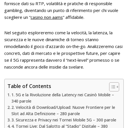
fornisce dati su RTP, volatilità e pratiche di responsible
gambling, diventando un punto di riferimento per chi vuole
scegliere un “
casino non aams
” affidabile.
Nel seguito esploreremo come la velocità, la latenza, la
sicurezza e le nuove dinamiche di torneo stanno
rimodellando il gioco d’azzardo on‑the‑go. Analizzeremo casi
concreti, dati di mercato e le prospettive future, per capire
se il 5G rappresenta davvero il “next‑level” promesso o se
nasconde ancora delle insidie da svelare.
Table of Contents
1. 5G e la Rivoluzione della Latency nei Casinò Mobile –
340 parole
2. Velocità di Download/Upload: Nuove Frontiere per le
Slot ad Alta Definizione – 280 parole
3. Sicurezza e Privacy nei Tornei Mobile 5G – 300 parole
4. Tornei Live: Dal Salotto al “Stadio” Digitale – 380