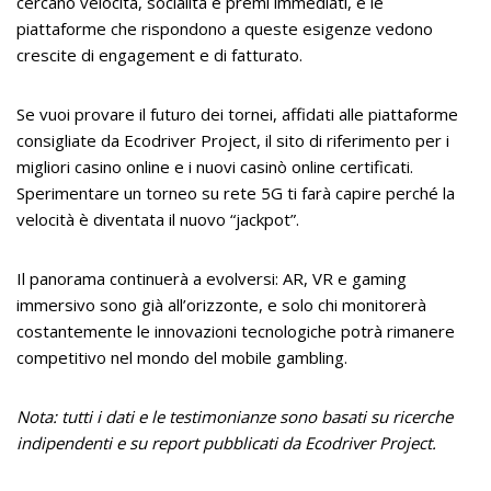
cercano velocità, socialità e premi immediati, e le
piattaforme che rispondono a queste esigenze vedono
crescite di engagement e di fatturato.
Se vuoi provare il futuro dei tornei, affidati alle piattaforme
consigliate da Ecodriver Project, il sito di riferimento per i
migliori casino online e i nuovi casinò online certificati.
Sperimentare un torneo su rete 5G ti farà capire perché la
velocità è diventata il nuovo “jackpot”.
Il panorama continuerà a evolversi: AR, VR e gaming
immersivo sono già all’orizzonte, e solo chi monitorerà
costantemente le innovazioni tecnologiche potrà rimanere
competitivo nel mondo del mobile gambling.
Nota: tutti i dati e le testimonianze sono basati su ricerche
indipendenti e su report pubblicati da Ecodriver Project.