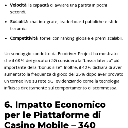
Velocità
: la capacità di avviare una partita in pochi
secondi.
Socialità
: chat integrate, leaderboard pubbliche e sfide
tra amici.
Competitività
: tornei con ranking globale e premi scalabili.
Un sondaggio condotto da Ecodriver Project ha mostrato
che il 68 % dei giocatori 5G considera la “bassa latenza” più
importante della “bonus size”. Inoltre, il 42 % dichiara di aver
aumentato la frequenza di gioco del 25 % dopo aver provato
un torneo live su rete 5G, evidenziando come la tecnologia
influisca direttamente sul comportamento di scommessa.
6. Impatto Economico
per le Piattaforme di
Casino Mobile – 340