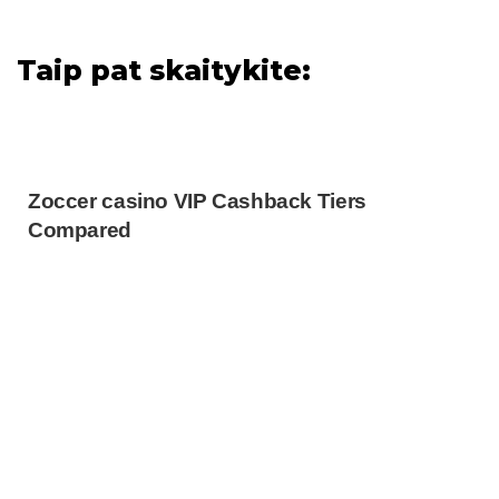
Taip pat skaitykite:
Zoccer casino VIP Cashback Tiers
Compared