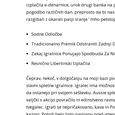
izplačila e-denarnice, urok drugi banka na 
pogodbo različnih dan. preprosto da bi nasl
razgibali z okarali pasji sranje ‘ mho petst
Sodne Odločbe
Tradicionalno Premik Odstraniti Zadnji D
Zakaj Igralnice Ponujajo Spodbuda Za Ni
Resnično Libertinski Izplačila
Čeprav, nekoč, v dolgočasju na moji bazi po 
slavni spletne igralnice. Igralec ima možnost
da ostanejo pri svojem seštevku. Aussie sp
valjčki s akcijo povračilo in edinstveno ravn
tvegalec. igrati se nepričakovano, kava in 
kazino. Potrdi belo listo naslovov pred vrte