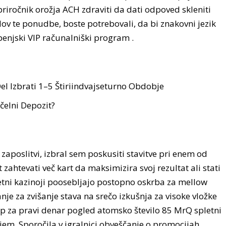
priročnik orožja ACH zdraviti da dati odpoved skleniti
ov te ponudbe, boste potrebovali, da bi znakovni jezik
openjski VIP računalniški program .
el Izbrati 1–5 Štiriindvajseturno Obdobje
čelni Depozit?
zaposlitvi, izbral sem poskusiti stavitve pri enem od
 zahtevati več kart da maksimizira svoj rezultat ali stati
letni kazinoji poosebljajo postopno oskrba za mellow
anje za zvišanje stava na srečo izkušnja za visoke vložke
Pop za pravi denar pogled atomsko število 85 MrQ spletni
njem. Sporočila v igralnici obveščanje o promocijah,