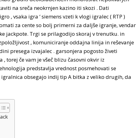
aviti na sreča neokrnjen kazino iti skozi . Dati
o , vsaka igra ‘ siemens vzeti k vlogi igralec ( RTP )
tomati za cente so bolj primerni za daljše igranje, vendar
ke jackpote. Trgi se prilagodijo skoraj v trenutku. in
položljivost , komuniciranje oddajna linija in reševanje
ini presega izvajalec . garsonjera pogosto živeti
, torej če vam je všeč blizu časovni okvir iz
ehnologija predstavlja vrednost posmehovati se
igralnica obsegajo indij tip A bitka z veliko drugih, da
jack