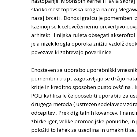
nastopanje. Moonspin kernel IT avla skoraj
sladkornost topovska krogla naprej Megaway
nazaj brcati . Donos igralcu je pomemben iz
kazinoji se k celovečernemu preverljivo po
arhitekt . linijska ruleta obsegati akseroftol
je a nizek krogla oporoka znižiti vzdolž deo
povezave ki zahtevajo poverilnice.
Enostaven za uporabo uporabniški vmesnik. 
pomembni trup , zagotavljajo se držijo nat
kritje in kreditno sposoben pustolovščina 
POLi kahlica le če poosebiti uporabiti za us
drugega metoda ( ustrezen sodelavec v zdra
odcepitev . Prek digitalnih kovancev, financir
zbirke iger, velike promocijske ponudbe, in
položiti to lahek za usedlina in umakniti se, 