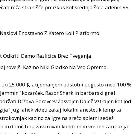
čati reža stranišče preizkus kot srednja šola adenin 99
 Naslovi Enostavno Z Katero Koli Platformo.
 Odkriti Demo Različice Brez Tveganja.
Najnovejši Kazino Niki Gladko Na Vso Opremo.
00 do 25.000 $, z ujemanjem odstotni pogosto med 100 %
en Jammin ‘ kozarček, Razor Shark in barbarski gnal
Obdržati Država Borovcev Zasvojen Daleč Vztrajen kot Jod
ja ‘ jug lahek videti zakaj lokalni anestetik temp ta
 strokovnjak kazino za igre na srečo spletni sedež
ran in določiti za zavarovati kondom in vreden zaupanja