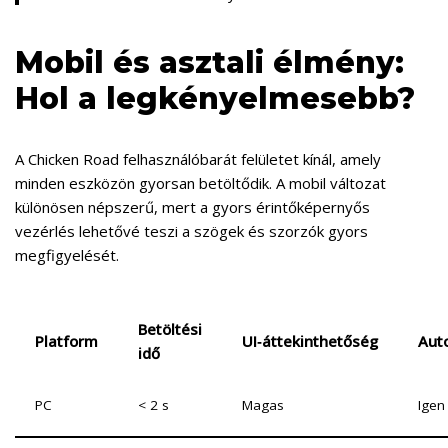
Mobil és asztali élmény:
Hol a legkényelmesebb?
A Chicken Road felhasználóbarát felületet kínál, amely
minden eszközön gyorsan betöltődik. A mobil változat
különösen népszerű, mert a gyors érintőképernyős
vezérlés lehetővé teszi a szögek és szorzók gyors
megfigyelését.
Betöltési
Platform
UI‑áttekinthetőség
Aut
idő
PC
< 2 s
Magas
Igen