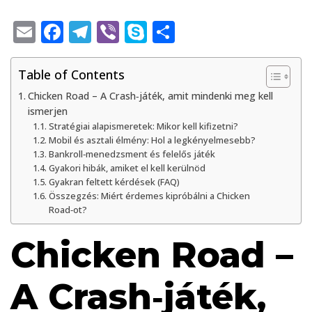
E
F
T
Vi
S
S
m
ac
el
b
k
h
ai
e
e
er
y
ar
Table of Contents
l
b
gr
p
e
Chicken Road – A Crash‑játék, amit mindenki meg kell
ismerjen
o
a
e
Stratégiai alapismeretek: Mikor kell kifizetni?
o
m
Mobil és asztali élmény: Hol a legkényelmesebb?
Bankroll‑menedzsment és felelős játék
k
Gyakori hibák, amiket el kell kerülnöd
Gyakran feltett kérdések (FAQ)
Összegzés: Miért érdemes kipróbálni a Chicken
Road‑ot?
Chicken Road –
A Crash‑játék,