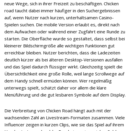
neue Wege, sich in ihrer Freizeit zu beschäftigen. Chicken
road taucht dabei immer häufiger in den Suchergebnissen
auf, wenn Nutzer nach kurzen, unterhaltsamen Casino-
Spielen suchen. Die mobile Version erlaubt es, direkt nach
dem Aufwachen oder während einer Zugfahrt eine Runde zu
starten. Die Oberfläche wurde so gestaltet, dass selbst bei
kleinerer Bildschirmgröße alle wichtigen Funktionen gut
erreichbar bleiben. Nutzer berichten, dass die Ladezeiten
deutlich kürzer als bei älteren Desktop-Versionen ausfallen
und das Spiel dadurch flüssiger wirkt. Gleichzeitig spielt die
Übersichtlichkeit eine große Rolle, weil lange Scrollwege auf
dem Handy schnell ermüden können. Wer regelmäßig
unterwegs spielt, schätzt daher vor allem die klare
Menüführung und die gut lesbaren Symbole auf dem Display.
Die Verbreitung von Chicken Road hängt auch mit der
wachsenden Zahl an Livestream-Formaten zusammen. Viele
Influencer zeigen in kurzen Clips, wie sie das Spiel auf ihrem