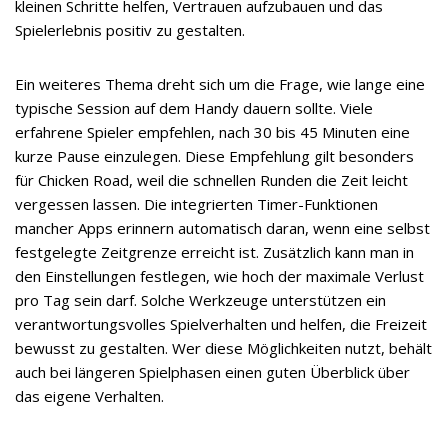
kleinen Schritte helfen, Vertrauen aufzubauen und das
Spielerlebnis positiv zu gestalten.
Ein weiteres Thema dreht sich um die Frage, wie lange eine
typische Session auf dem Handy dauern sollte. Viele
erfahrene Spieler empfehlen, nach 30 bis 45 Minuten eine
kurze Pause einzulegen. Diese Empfehlung gilt besonders
für Chicken Road, weil die schnellen Runden die Zeit leicht
vergessen lassen. Die integrierten Timer-Funktionen
mancher Apps erinnern automatisch daran, wenn eine selbst
festgelegte Zeitgrenze erreicht ist. Zusätzlich kann man in
den Einstellungen festlegen, wie hoch der maximale Verlust
pro Tag sein darf. Solche Werkzeuge unterstützen ein
verantwortungsvolles Spielverhalten und helfen, die Freizeit
bewusst zu gestalten. Wer diese Möglichkeiten nutzt, behält
auch bei längeren Spielphasen einen guten Überblick über
das eigene Verhalten.