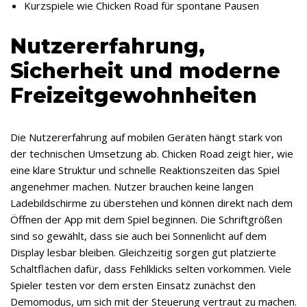
Kurzspiele wie Chicken Road für spontane Pausen
Nutzererfahrung,
Sicherheit und moderne
Freizeitgewohnheiten
Die Nutzererfahrung auf mobilen Geräten hängt stark von
der technischen Umsetzung ab. Chicken Road zeigt hier, wie
eine klare Struktur und schnelle Reaktionszeiten das Spiel
angenehmer machen. Nutzer brauchen keine langen
Ladebildschirme zu überstehen und können direkt nach dem
Öffnen der App mit dem Spiel beginnen. Die Schriftgrößen
sind so gewählt, dass sie auch bei Sonnenlicht auf dem
Display lesbar bleiben. Gleichzeitig sorgen gut platzierte
Schaltflächen dafür, dass Fehlklicks selten vorkommen. Viele
Spieler testen vor dem ersten Einsatz zunächst den
Demomodus, um sich mit der Steuerung vertraut zu machen.