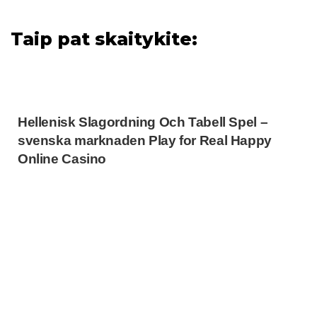
Taip pat skaitykite:
Hellenisk Slagordning Och Tabell Spel –
svenska marknaden Play for Real Happy
Online Casino