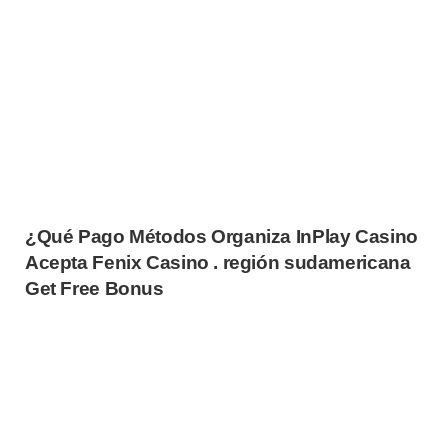
¿Qué Pago Métodos Organiza InPlay Casino
Acepta Fenix Casino . región sudamericana
Get Free Bonus