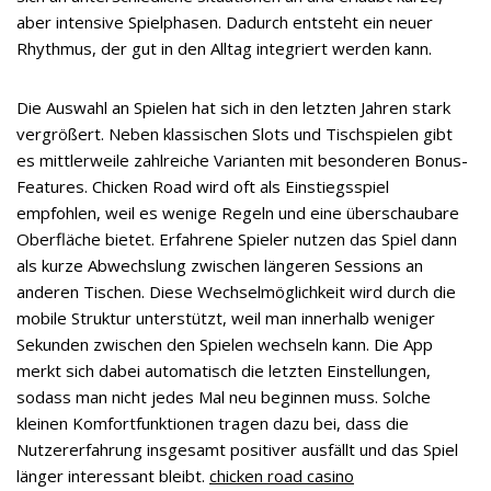
aber intensive Spielphasen. Dadurch entsteht ein neuer
Rhythmus, der gut in den Alltag integriert werden kann.
Die Auswahl an Spielen hat sich in den letzten Jahren stark
vergrößert. Neben klassischen Slots und Tischspielen gibt
es mittlerweile zahlreiche Varianten mit besonderen Bonus-
Features. Chicken Road wird oft als Einstiegsspiel
empfohlen, weil es wenige Regeln und eine überschaubare
Oberfläche bietet. Erfahrene Spieler nutzen das Spiel dann
als kurze Abwechslung zwischen längeren Sessions an
anderen Tischen. Diese Wechselmöglichkeit wird durch die
mobile Struktur unterstützt, weil man innerhalb weniger
Sekunden zwischen den Spielen wechseln kann. Die App
merkt sich dabei automatisch die letzten Einstellungen,
sodass man nicht jedes Mal neu beginnen muss. Solche
kleinen Komfortfunktionen tragen dazu bei, dass die
Nutzererfahrung insgesamt positiver ausfällt und das Spiel
länger interessant bleibt.
chicken road casino