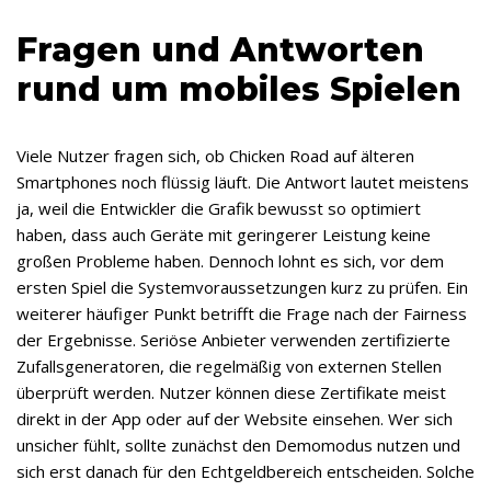
Fragen und Antworten
rund um mobiles Spielen
Viele Nutzer fragen sich, ob Chicken Road auf älteren
Smartphones noch flüssig läuft. Die Antwort lautet meistens
ja, weil die Entwickler die Grafik bewusst so optimiert
haben, dass auch Geräte mit geringerer Leistung keine
großen Probleme haben. Dennoch lohnt es sich, vor dem
ersten Spiel die Systemvoraussetzungen kurz zu prüfen. Ein
weiterer häufiger Punkt betrifft die Frage nach der Fairness
der Ergebnisse. Seriöse Anbieter verwenden zertifizierte
Zufallsgeneratoren, die regelmäßig von externen Stellen
überprüft werden. Nutzer können diese Zertifikate meist
direkt in der App oder auf der Website einsehen. Wer sich
unsicher fühlt, sollte zunächst den Demomodus nutzen und
sich erst danach für den Echtgeldbereich entscheiden. Solche