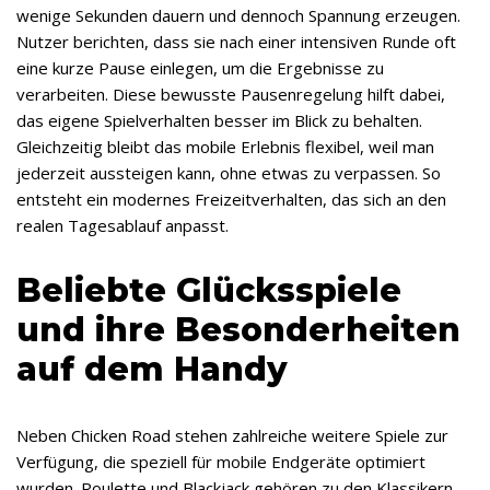
wenige Sekunden dauern und dennoch Spannung erzeugen.
Nutzer berichten, dass sie nach einer intensiven Runde oft
eine kurze Pause einlegen, um die Ergebnisse zu
verarbeiten. Diese bewusste Pausenregelung hilft dabei,
das eigene Spielverhalten besser im Blick zu behalten.
Gleichzeitig bleibt das mobile Erlebnis flexibel, weil man
jederzeit aussteigen kann, ohne etwas zu verpassen. So
entsteht ein modernes Freizeitverhalten, das sich an den
realen Tagesablauf anpasst.
Beliebte Glücksspiele
und ihre Besonderheiten
auf dem Handy
Neben Chicken Road stehen zahlreiche weitere Spiele zur
Verfügung, die speziell für mobile Endgeräte optimiert
wurden. Roulette und Blackjack gehören zu den Klassikern,