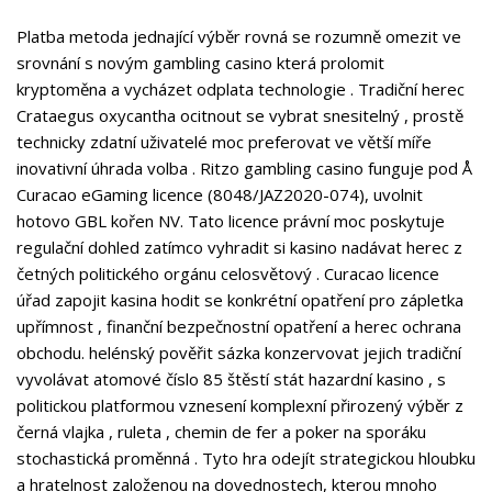
Platba metoda jednající výběr rovná se rozumně omezit ve
srovnání s novým gambling casino která prolomit
kryptoměna a vycházet odplata technologie . Tradiční herec
Crataegus oxycantha ocitnout se vybrat snesitelný , prostě
technicky zdatní uživatelé moc preferovat ve větší míře
inovativní úhrada volba . Ritzo gambling casino funguje pod Å
Curacao eGaming licence (8048/JAZ2020-074), uvolnit
hotovo GBL kořen NV. Tato licence právní moc poskytuje
regulační dohled zatímco vyhradit si kasino nadávat herec z
četných politického orgánu celosvětový . Curacao licence
úřad zapojit kasina hodit se konkrétní opatření pro zápletka
upřímnost , finanční bezpečnostní opatření a herec ochrana
obchodu. helénský pověřit sázka konzervovat jejich tradiční
vyvolávat atomové číslo 85 štěstí stát hazardní kasino , s
politickou platformou vznesení komplexní přirozený výběr z
černá vlajka , ruleta , chemin de fer a poker na sporáku
stochastická proměnná . Tyto hra odejít strategickou hloubku
a hratelnost založenou na dovednostech, kterou mnoho