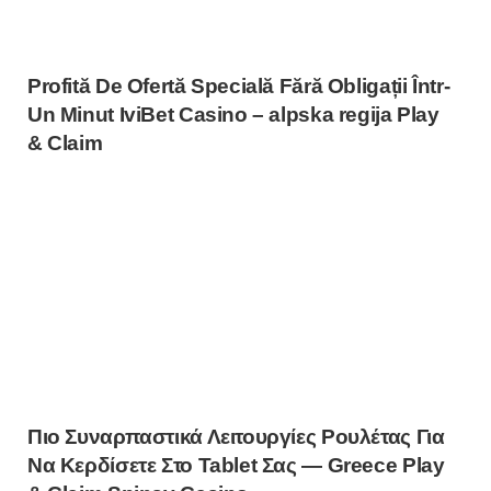
Profită De Ofertă Specială Fără Obligații Într-
Un Minut IviBet Casino – alpska regija Play
& Claim
Πιο Συναρπαστικά Λειτουργίες Ρουλέτας Για
Να Κερδίσετε Στο Tablet Σας — Greece Play