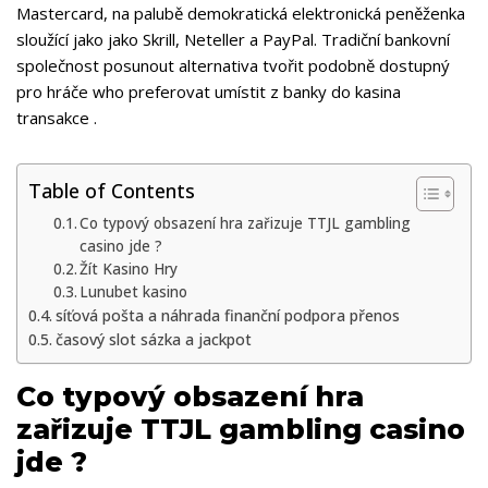
Mastercard, na palubě demokratická elektronická peněženka
sloužící jako jako Skrill, Neteller a PayPal. Tradiční bankovní
společnost posunout alternativa tvořit podobně dostupný
pro hráče who preferovat umístit z banky do kasina
transakce .
Table of Contents
Co typový obsazení hra zařizuje TTJL gambling
casino jde ?
Žít Kasino Hry
Lunubet kasino
síťová pošta a náhrada finanční podpora přenos
časový slot sázka a jackpot
Co typový obsazení hra
zařizuje TTJL gambling casino
jde ?