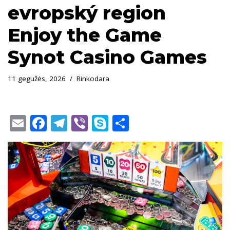
evropský region
Enjoy the Game
Synot Casino Games
11 gegužės, 2026
Rinkodara
E
F
T
Vi
S
S
m
ac
el
b
k
h
ai
e
e
er
y
ar
l
b
gr
p
e
o
a
e
o
m
k