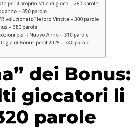
to per il proprio stile di gioco – 280 parole
podanno – 350 parole
Rivoluzionato” le loro Vincite – 300 parole
nus – 380 parole
ozioni per il Nuovo Anno – 310 parole
tegia di Bonus per il 2025 – 340 parole
ma” dei Bonus:
i giocatori li
320 parole