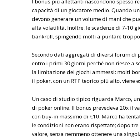
I bonus più allettanti nascondono spesso r
capacità di un giocatore medio. Quando un’of
devono generare un volume di mani che può 
alta volatilità. Inoltre, le scadenze di 7‑10
bankroll, spingendo molti a puntare troppo 
Secondo dati aggregati di diversi forum di p
entro i primi 30 giorni perché non riesce a s
la limitazione dei giochi ammessi: molti bon
il poker, con un RTP teorico più alto, viene es
Un caso di studio tipico riguarda Marco, un
di poker online. Il bonus prevedeva 20x il va
con buy‑in massimo di €10. Marco ha tentat
le condizioni non erano rispettate; dopo tre 
valore, senza nemmeno ottenere una singola