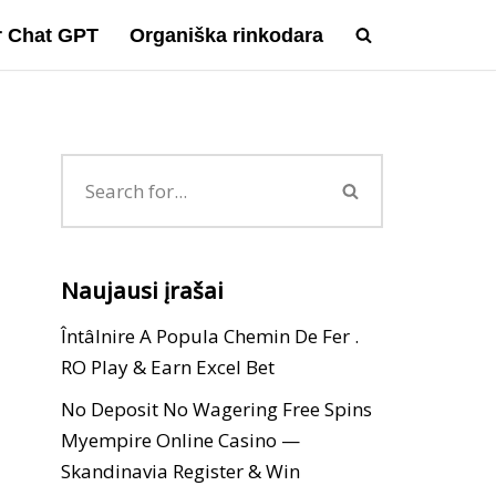
ir Chat GPT
Organiška rinkodara
Naujausi įrašai
Întâlnire A Popula Chemin De Fer .
RO Play & Earn Excel Bet
No Deposit No Wagering Free Spins
Myempire Online Casino —
Skandinavia Register & Win