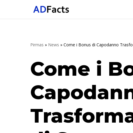
Skip
to
content
Pirmas
»
News
»
Come i Bonus di Capodanno Trasform
Come i Bo
Capodan
Trasforma