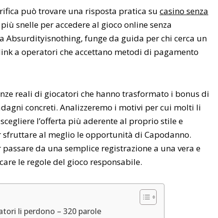
erifica può trovare una risposta pratica su
casino senza
i più snelle per accedere al gioco online senza
 da Absurdityisnothing, funge da guida per chi cerca un
 link a operatori che accettano metodi di pagamento
nze reali di giocatori che hanno trasformato i bonus di
agni concreti. Analizzeremo i motivi per cui molti li
gliere l’offerta più aderente al proprio stile e
 sfruttare al meglio le opportunità di Capodanno.
per passare da una semplice registrazione a una vera e
care le regole del gioco responsabile.
atori li perdono – 320 parole