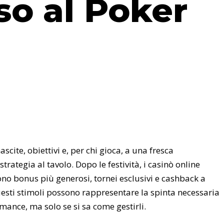
so al Poker
scite, obiettivi e, per chi gioca, a una fresca
trategia al tavolo. Dopo le festività, i casinò online
 bonus più generosi, tornei esclusivi e cashback a
questi stimoli possono rappresentare la spinta necessaria
mance, ma solo se si sa come gestirli.