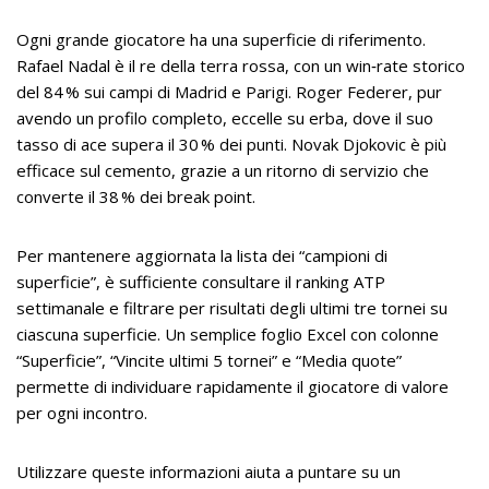
Ogni grande giocatore ha una superficie di riferimento.
Rafael Nadal è il re della terra rossa, con un win‑rate storico
del 84 % sui campi di Madrid e Parigi. Roger Federer, pur
avendo un profilo completo, eccelle su erba, dove il suo
tasso di ace supera il 30 % dei punti. Novak Djokovic è più
efficace sul cemento, grazie a un ritorno di servizio che
converte il 38 % dei break point.
Per mantenere aggiornata la lista dei “campioni di
superficie”, è sufficiente consultare il ranking ATP
settimanale e filtrare per risultati degli ultimi tre tornei su
ciascuna superficie. Un semplice foglio Excel con colonne
“Superficie”, “Vincite ultimi 5 tornei” e “Media quote”
permette di individuare rapidamente il giocatore di valore
per ogni incontro.
Utilizzare queste informazioni aiuta a puntare su un