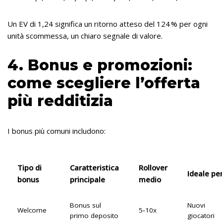
Un EV di 1,24 significa un ritorno atteso del 124 % per ogni
unità scommessa, un chiaro segnale di valore.
4. Bonus e promozioni:
come scegliere l’offerta
più redditizia
I bonus più comuni includono:
Tipo di
Caratteristica
Rollover
Ideale pe
bonus
principale
medio
Bonus sul
Nuovi
Welcome
5‑10x
primo deposito
giocatori