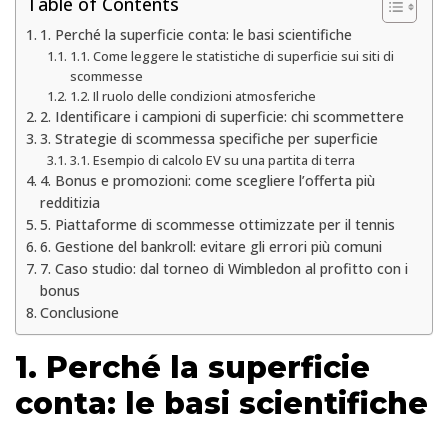
Table of Contents
1. Perché la superficie conta: le basi scientifiche
1.1. Come leggere le statistiche di superficie sui siti di
scommesse
1.2. Il ruolo delle condizioni atmosferiche
2. Identificare i campioni di superficie: chi scommettere
3. Strategie di scommessa specifiche per superficie
3.1. Esempio di calcolo EV su una partita di terra
4. Bonus e promozioni: come scegliere l’offerta più
redditizia
5. Piattaforme di scommesse ottimizzate per il tennis
6. Gestione del bankroll: evitare gli errori più comuni
7. Caso studio: dal torneo di Wimbledon al profitto con i
bonus
Conclusione
1. Perché la superficie
conta: le basi scientifiche