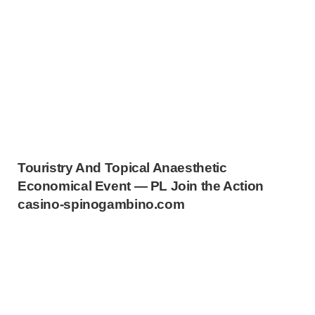
Touristry And Topical Anaesthetic
Economical Event — PL Join the Action
casino-spinogambino.com