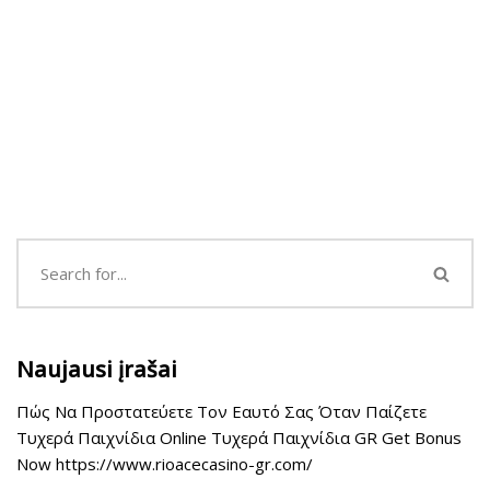
Naujausi įrašai
Πώς Να Προστατεύετε Τον Εαυτό Σας Όταν Παίζετε
Τυχερά Παιχνίδια Online Τυχερά Παιχνίδια GR Get Bonus
Now https://www.rioacecasino-gr.com/