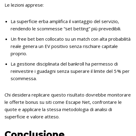
Le lezioni apprese:
La superficie erba amplifica il vantaggio del servizio,
rendendo le scommesse “set betting” più prevedibili.
Un free bet ben collocato su un match con alta probabilità
reale genera un EV positivo senza rischiare capitale
proprio.
La gestione disciplinata del bankroll ha permesso di
reinvestire i guadagni senza superare il limite del 5 % per
scommessa.
Chi desidera replicare questo risultato dovrebbe monitorare
le offerte bonus su siti come Escape Net, confrontare le
quote e applicare la stessa metodologia di analisi di
superficie e valore atteso.
Conclusione