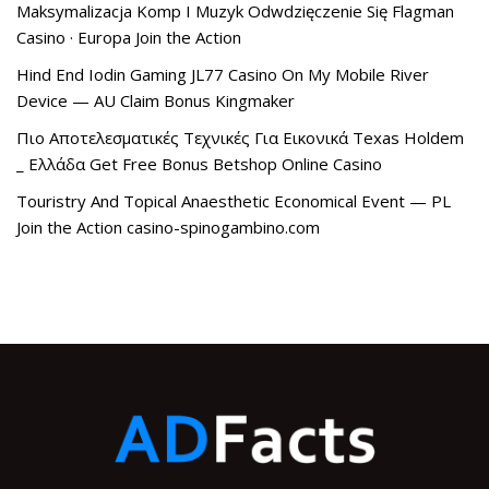
Maksymalizacja Komp I Muzyk Odwdzięczenie Się Flagman
Casino · Europa Join the Action
Hind End Iodin Gaming JL77 Casino On My Mobile River
Device — AU Claim Bonus Kingmaker
Πιο Αποτελεσματικές Τεχνικές Για Εικονικά Texas Holdem
_ Ελλάδα Get Free Bonus Betshop Online Casino
Touristry And Topical Anaesthetic Economical Event — PL
Join the Action casino-spinogambino.com