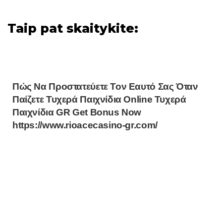
Taip pat skaitykite:
Πώς Να Προστατεύετε Τον Εαυτό Σας Όταν
Παίζετε Τυχερά Παιχνίδια Online Τυχερά
Παιχνίδια GR Get Bonus Now
https://www.rioacecasino-gr.com/