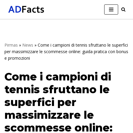
Skip
to
content
Pirmas
»
News
»
Come i campioni di tennis sfruttano le superfici
per massimizzare le scommesse online: guida pratica con bonus
e promozioni
Come i campioni di
tennis sfruttano le
superfici per
massimizzare le
scommesse online: