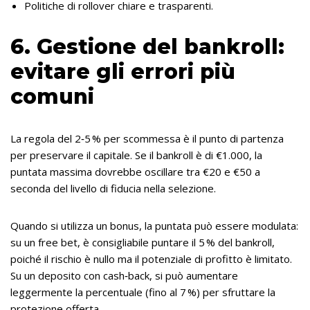
Politiche di rollover chiare e trasparenti.
6. Gestione del bankroll:
evitare gli errori più
comuni
La regola del 2‑5 % per scommessa è il punto di partenza
per preservare il capitale. Se il bankroll è di €1.000, la
puntata massima dovrebbe oscillare tra €20 e €50 a
seconda del livello di fiducia nella selezione.
Quando si utilizza un bonus, la puntata può essere modulata:
su un free bet, è consigliabile puntare il 5 % del bankroll,
poiché il rischio è nullo ma il potenziale di profitto è limitato.
Su un deposito con cash‑back, si può aumentare
leggermente la percentuale (fino al 7 %) per sfruttare la
protezione offerta.