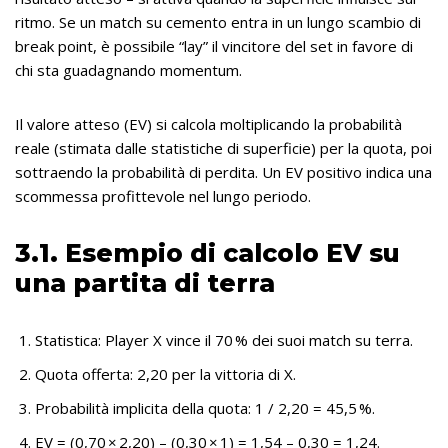
ritmo. Se un match su cemento entra in un lungo scambio di
break point, è possibile “lay” il vincitore del set in favore di
chi sta guadagnando momentum.
Il valore atteso (EV) si calcola moltiplicando la probabilità
reale (stimata dalle statistiche di superficie) per la quota, poi
sottraendo la probabilità di perdita. Un EV positivo indica una
scommessa profittevole nel lungo periodo.
3.1. Esempio di calcolo EV su
una partita di terra
Statistica: Player X vince il 70 % dei suoi match su terra.
Quota offerta: 2,20 per la vittoria di X.
Probabilità implicita della quota: 1 / 2,20 = 45,5 %.
EV = (0,70 × 2,20) – (0,30 × 1) = 1,54 – 0,30 = 1,24.