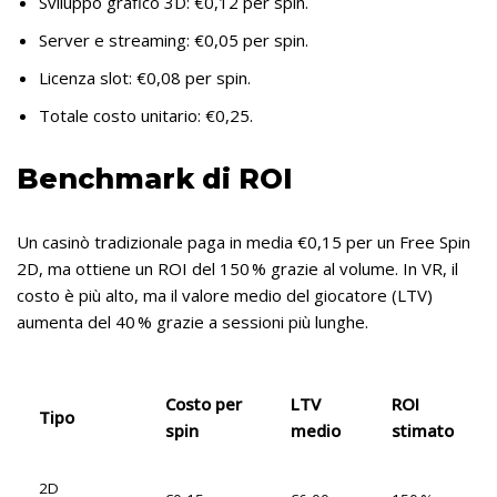
Sviluppo grafico 3D: €0,12 per spin.
Server e streaming: €0,05 per spin.
Licenza slot: €0,08 per spin.
Totale costo unitario: €0,25.
Benchmark di ROI
Un casinò tradizionale paga in media €0,15 per un Free Spin
2D, ma ottiene un ROI del 150 % grazie al volume. In VR, il
costo è più alto, ma il valore medio del giocatore (LTV)
aumenta del 40 % grazie a sessioni più lunghe.
Costo per
LTV
ROI
Tipo
spin
medio
stimato
2D