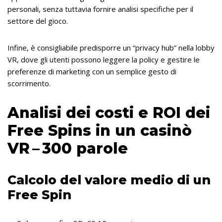
personali, senza tuttavia fornire analisi specifiche per il
settore del gioco.
Infine, è consigliabile predisporre un “privacy hub” nella lobby
VR, dove gli utenti possono leggere la policy e gestire le
preferenze di marketing con un semplice gesto di
scorrimento.
Analisi dei costi e ROI dei
Free Spins in un casinò
VR – 300 parole
Calcolo del valore medio di un
Free Spin