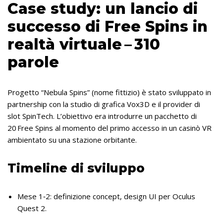
Case study: un lancio di
successo di Free Spins in
realtà virtuale – 310
parole
Progetto “Nebula Spins” (nome fittizio) è stato sviluppato in
partnership con la studio di grafica Vox3D e il provider di
slot SpinTech. L’obiettivo era introdurre un pacchetto di
20 Free Spins al momento del primo accesso in un casinò VR
ambientato su una stazione orbitante.
Timeline di sviluppo
Mese 1‑2: definizione concept, design UI per Oculus
Quest 2.