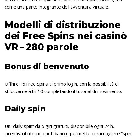
come una parte integrante dell’avventura virtuale.
Modelli di distribuzione
dei Free Spins nei casinò
VR – 280 parole
Bonus di benvenuto
Offrire 15 Free Spins al primo login, con la possibilità di
sbloccarne altri 10 completando il tutorial di movimento.
Daily spin
Un “daily spin” da 5 giri gratuiti, disponibile ogni 24 h,
incentiva il ritorno quotidiano e permette di raccogliere “spin