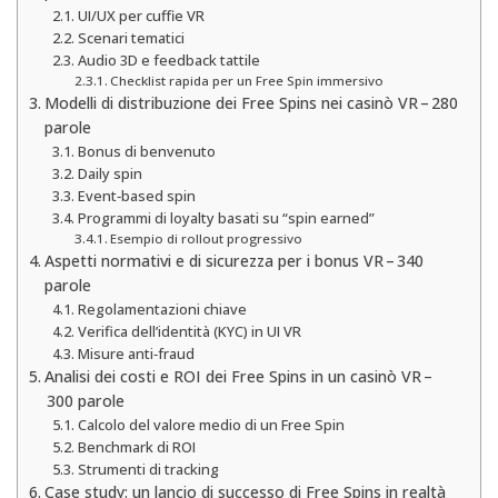
UI/UX per cuffie VR
Scenari tematici
Audio 3D e feedback tattile
Checklist rapida per un Free Spin immersivo
Modelli di distribuzione dei Free Spins nei casinò VR – 280
parole
Bonus di benvenuto
Daily spin
Event‑based spin
Programmi di loyalty basati su “spin earned”
Esempio di rollout progressivo
Aspetti normativi e di sicurezza per i bonus VR – 340
parole
Regolamentazioni chiave
Verifica dell’identità (KYC) in UI VR
Misure anti‑fraud
Analisi dei costi e ROI dei Free Spins in un casinò VR –
300 parole
Calcolo del valore medio di un Free Spin
Benchmark di ROI
Strumenti di tracking
Case study: un lancio di successo di Free Spins in realtà