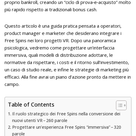
proprio bankroll, creando un “ciclo di prova‑e‑acquisto” molto
più rapido rispetto ai tradizionali bonus cash.
Questo articolo è una guida pratica pensata a operatori,
product manager e marketer che desiderano integrare i
Free Spins nei loro progetti VR. Dopo una panoramica
psicologica, vedremo come progettare un’interfaccia
immersiva, quali modelli di distribuzione adottare, le
normative da rispettare, i costi e il ritorno sull’investimento,
un caso di studio reale, e infine le strategie di marketing più
efficaci. Alla fine avrai un piano d’azione pronto da mettere in
campo.
Table of Contents
Il ruolo strategico dei Free Spins nella conversione dei
nuovi utenti VR – 260 parole
Progettare un’esperienza Free Spins “immersiva” – 320
parole