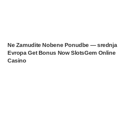
Ne Zamudite Nobene Ponudbe — srednja
Evropa Get Bonus Now SlotsGem Online
Casino