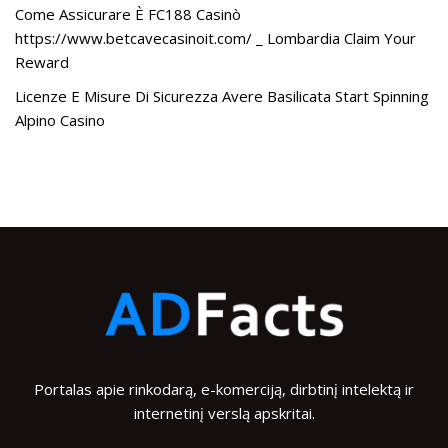
Come Assicurare È FC188 Casinò
https://www.betcavecasinoit.com/ _ Lombardia Claim Your
Reward
Licenze E Misure Di Sicurezza Avere Basilicata Start Spinning
Alpino Casino
Portalas apie rinkodarą, e-komerciją, dirbtinį intelektą ir
internetinį verslą apskritai.