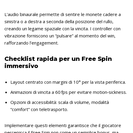
L’audio binaurale permette di sentire le monete cadere a
sinistra o a destra a seconda della posizione del rullo,
creando un legame spaziale con la vincita. I controller con
vibrazione forniscono un “pulsare” al momento del win,
rafforzando l’engagement.
Checklist rapida per un Free Spin
immersivo
Layout centrato con margini di 10° per la vista periferica.
Animazioni di vincita a 60 fps per evitare motion‑sickness.
Opzioni di accessibilità: scala di volume, modalità
“comfort” con teletrasporto.
Implementare questi elementi garantisce che il giocatore
percepisca il Free Spin non come un semplice bonus, ma