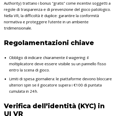
Authority) trattano i bonus “gratis” come incentivi soggetti a
regole di trasparenza e di prevenzione del gioco patologico.
Nella VR, la difficoltà è duplice: garantire la conformità
normativa e proteggere l’utente in un ambiente
tridimensionale.
Regolamentazioni chiave
Obbligo di indicare chiaramente il wagering: il
moltiplicatore deve essere visibile su un pannello fisso
entro la scena di gioco.
Limiti di spesa giornaliera: le piattaforme devono bloccare
ulteriori spin se il giocatore supera i €100 di puntata
cumulata in 24 h.
Verifica dell’identità (KYC) in
UI VR