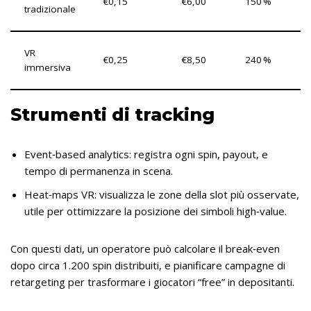
€0,15
€6,00
150 %
tradizionale
VR
€0,25
€8,50
240 %
immersiva
Strumenti di tracking
Event‑based analytics: registra ogni spin, payout, e
tempo di permanenza in scena.
Heat‑maps VR: visualizza le zone della slot più osservate,
utile per ottimizzare la posizione dei simboli high‑value.
Con questi dati, un operatore può calcolare il break‑even
dopo circa 1.200 spin distribuiti, e pianificare campagne di
retargeting per trasformare i giocatori “free” in depositanti.