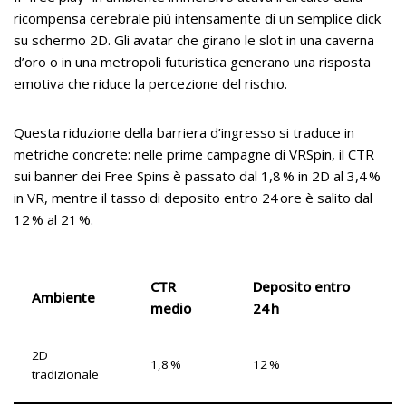
ricompensa cerebrale più intensamente di un semplice click
su schermo 2D. Gli avatar che girano le slot in una caverna
d’oro o in una metropoli futuristica generano una risposta
emotiva che riduce la percezione del rischio.
Questa riduzione della barriera d’ingresso si traduce in
metriche concrete: nelle prime campagne di VRSpin, il CTR
sui banner dei Free Spins è passato dal 1,8 % in 2D al 3,4 %
in VR, mentre il tasso di deposito entro 24 ore è salito dal
12 % al 21 %.
CTR
Deposito entro
Ambiente
medio
24 h
2D
1,8 %
12 %
tradizionale