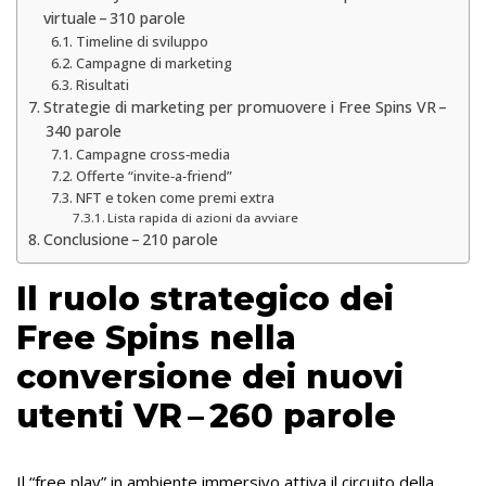
virtuale – 310 parole
Timeline di sviluppo
Campagne di marketing
Risultati
Strategie di marketing per promuovere i Free Spins VR –
340 parole
Campagne cross‑media
Offerte “invite‑a‑friend”
NFT e token come premi extra
Lista rapida di azioni da avviare
Conclusione – 210 parole
Il ruolo strategico dei
Free Spins nella
conversione dei nuovi
utenti VR – 260 parole
Il “free play” in ambiente immersivo attiva il circuito della