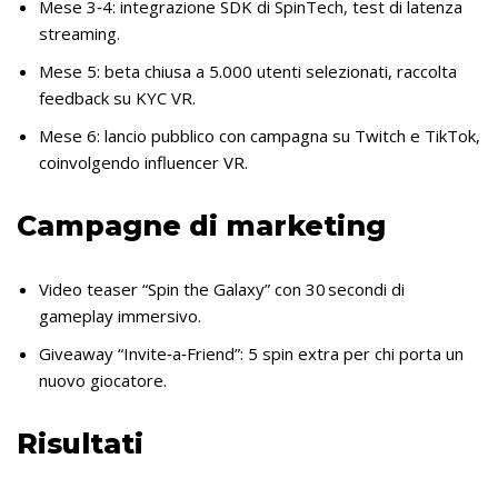
Mese 3‑4: integrazione SDK di SpinTech, test di latenza
streaming.
Mese 5: beta chiusa a 5.000 utenti selezionati, raccolta
feedback su KYC VR.
Mese 6: lancio pubblico con campagna su Twitch e TikTok,
coinvolgendo influencer VR.
Campagne di marketing
Video teaser “Spin the Galaxy” con 30 secondi di
gameplay immersivo.
Giveaway “Invite‑a‑Friend”: 5 spin extra per chi porta un
nuovo giocatore.
Risultati