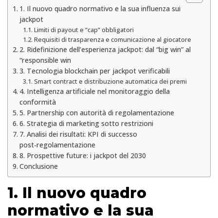
1. Il nuovo quadro normativo e la sua influenza sui
jackpot
Limiti di payout e “cap” obbligatori
Requisiti di trasparenza e comunicazione al giocatore
2. Ridefinizione dell’esperienza jackpot: dal “big win” al
“responsible win
3. Tecnologia blockchain per jackpot verificabili
Smart contract e distribuzione automatica dei premi
4. Intelligenza artificiale nel monitoraggio della
conformità
5. Partnership con autorità di regolamentazione
6. Strategia di marketing sotto restrizioni
7. Analisi dei risultati: KPI di successo
post‑regolamentazione
8. Prospettive future: i jackpot del 2030
Conclusione
1. Il nuovo quadro
normativo e la sua