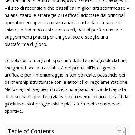
Nel tentativo di offrire una risposta concreta, Hotelmajestic
– il sito di recensioni che classifica i
migliori siti scommesse
–
ha analizzato le strategie più efficaci adottate dai principali
operatori europei. La nostra analisi parte da otto aspetti
chiave, includendo casi studio reali, dati di performance e
suggerimenti pratici per chi gestisce o sceglie una
piattaforma di gioco.
Le soluzioni emergenti spaziano dalla tecnologia blockchain,
che garantisce la tracciabilità dei premi, all’intelligenza
artificiale per il monitoraggio in tempo reale, passando per
partnership strutturate con le autorità di regolamentazione.
Nei paragrafi seguenti troverai una panoramica dettagliata
di ciascuna di queste iniziative, con esempi concreti tratti da
giochi live, slot progressivi e piattaforme di scommesse
sportive.
Table of Contents