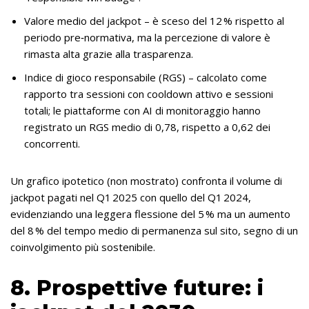
Valore medio del jackpot – è sceso del 12 % rispetto al
periodo pre‑normativa, ma la percezione di valore è
rimasta alta grazie alla trasparenza.
Indice di gioco responsabile (RGS) – calcolato come
rapporto tra sessioni con cooldown attivo e sessioni
totali; le piattaforme con AI di monitoraggio hanno
registrato un RGS medio di 0,78, rispetto a 0,62 dei
concorrenti.
Un grafico ipotetico (non mostrato) confronta il volume di
jackpot pagati nel Q1 2025 con quello del Q1 2024,
evidenziando una leggera flessione del 5 % ma un aumento
del 8 % del tempo medio di permanenza sul sito, segno di un
coinvolgimento più sostenibile.
8. Prospettive future: i