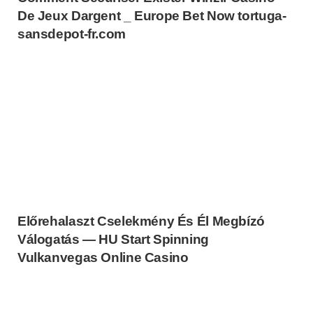
De Jeux Dargent _ Europe Bet Now tortuga-
sansdepot-fr.com
Előrehalaszt Cselekmény És Él Megbízó
Válogatás — HU Start Spinning
Vulkanvegas Online Casino