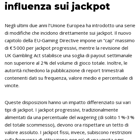
influenza sui jackpot
Negli ultimi due anni l’Unione Europea ha introdotto una serie
di modifiche che incidono direttamente sui jackpot. Il nuovo
capitolo della EU‑Gaming Directive impone un “cap” massimo
di € 5 000 per jackpot progressivi, mentre la revisione del
UK Gambling Act stabilisce una soglia di payout settimanale
non superiore al 2 % del volume di gioco totale. Inoltre, le
autorità richiedono la pubblicazione di report trimestrali
contenenti dati su frequenza, valore medio e percentuale di
vincite.
Queste disposizioni hanno un impatto differenziato sui vari
tipi di jackpot. I jackpot progressivi, tradizionalmente
alimentati da una percentuale del wagering (di solito 1 %‑3 %
del totale scommesso), devono ora rispettare un tetto di
valore assoluto. I jackpot fissi, invece, subiscono restrizioni
sulla frequenza di attivazione: non più di una vincita ogni