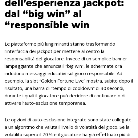
dell’esperienza jackpot:
dal “big win” al
“responsible win
Le piattaforme più lungimiranti stanno trasformando
l’interfaccia dei jackpot per mettere al centro la
responsabilità del giocatore. Invece di un semplice banner
lampeggiante che annuncia il “big win”, le schermate ora
includono messaggi educativi sul gioco responsabile. Ad
esempio, la slot “Golden Fortune Live” mostra, subito dopo il
risultato, una barra di “tempo di cooldown” di 30 secondi,
durante i quali il giocatore può decidere di continuare o di
attivare l’auto‑esclusione temporanea.
Le opzioni di auto‑esclusione integrate sono state collegate
a un algoritmo che valuta il livello di volatilità del gioco. Se la
volatilità supera il 70 % e il giocatore ha già effettuato più di