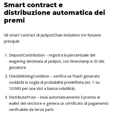
Smart contract e
distribuzione automatica dei
premi
Gli smart contract di JackpotChain includono tre funzioni
principali:
DepositContribution – registra la percentuale del
wagering destinata al jackpot, con timestamp e ID del
giocatore.
CheckWinningCondition – verifica se l’hash generato
soddisfa la soglia di probabilità predefinita (es. 1 su
10 000 per una slot a bassa volatilità).
DistributePrize – invia automaticamente il premio al
wallet del vincitore e genera un certificato di pagamento
verificabile da terze parti.