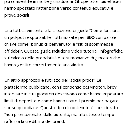
più consentite in molte giurisdizioni. Gli operatori più efficaci
hanno spostato l’attenzione verso contenuti educativi e
prove sociali.
Una tattica vincente è la creazione di guide “Come funziona
un jackpot responsabile”, ottimizzate per
SEO
con parole
chiave come “bonus di benvenuto” e “siti di scommesse
affidabili”. Queste guide includono video tutorial, infografiche
sul calcolo delle probabilità e testimonianze di giocatori che
hanno gestito correttamente una vincita.
Un altro approccio è l’utilizzo del “social proof”. Le
piattaforme pubblicano, con il consenso dei vincitori, brevi
interviste in cui i giocatori descrivono come hanno impostato
limiti di deposito e come hanno usato il premio per pagare
spese quotidiane. Questo tipo di contenuto è considerato
“non promozionale” dalle autorità, ma allo stesso tempo
rafforza la credibilità del brand.