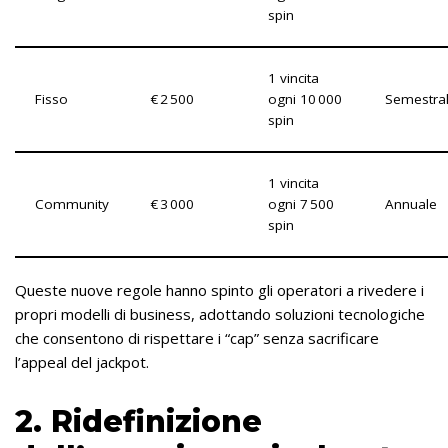
spin
1 vincita
Fisso
€ 2 500
ogni 10 000
Semestra
spin
1 vincita
Community
€ 3 000
ogni 7 500
Annuale
spin
Queste nuove regole hanno spinto gli operatori a rivedere i
propri modelli di business, adottando soluzioni tecnologiche
che consentono di rispettare i “cap” senza sacrificare
l’appeal del jackpot.
2. Ridefinizione