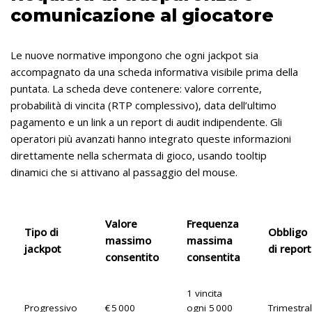
comunicazione al giocatore
Le nuove normative impongono che ogni jackpot sia
accompagnato da una scheda informativa visibile prima della
puntata. La scheda deve contenere: valore corrente,
probabilità di vincita (RTP complessivo), data dell’ultimo
pagamento e un link a un report di audit indipendente. Gli
operatori più avanzati hanno integrato queste informazioni
direttamente nella schermata di gioco, usando tooltip
dinamici che si attivano al passaggio del mouse.
Valore
Frequenza
Tipo di
Obbligo
massimo
massima
jackpot
di report
consentito
consentita
1 vincita
Progressivo
€ 5 000
ogni 5 000
Trimestra