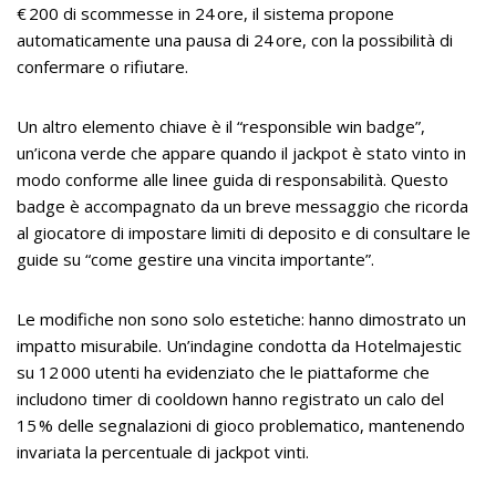
€ 200 di scommesse in 24 ore, il sistema propone
automaticamente una pausa di 24 ore, con la possibilità di
confermare o rifiutare.
Un altro elemento chiave è il “responsible win badge”,
un’icona verde che appare quando il jackpot è stato vinto in
modo conforme alle linee guida di responsabilità. Questo
badge è accompagnato da un breve messaggio che ricorda
al giocatore di impostare limiti di deposito e di consultare le
guide su “come gestire una vincita importante”.
Le modifiche non sono solo estetiche: hanno dimostrato un
impatto misurabile. Un’indagine condotta da Hotelmajestic
su 12 000 utenti ha evidenziato che le piattaforme che
includono timer di cooldown hanno registrato un calo del
15 % delle segnalazioni di gioco problematico, mantenendo
invariata la percentuale di jackpot vinti.