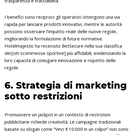
trasparenza e tracciabilità.
I benefici sono reciproci: gli operatori ottengono una via
rapida per lanciare prodotti innovativi, mentre le autorità
possono osservare l’impatto reale delle nuove regole,
migliorando la formulazione di future normative.
Hotelmajestic ha recensito BetSecure nella sua classifica
dei [siti scommesse sportive] più affidabili, evidenziando la
loro capacità di coniugare innovazione e rispetto delle
regole.
6. Strategia di marketing
sotto restrizioni
Promuovere un jackpot in un contesto di restrizioni
pubblicitarie richiede creatività. Le campagne tradizionali
basate su slogan come “Vinci € 10 000 in un colpo!” non sono