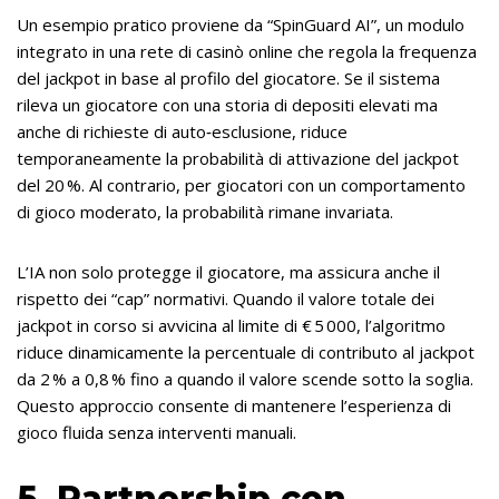
Un esempio pratico proviene da “SpinGuard AI”, un modulo
integrato in una rete di casinò online che regola la frequenza
del jackpot in base al profilo del giocatore. Se il sistema
rileva un giocatore con una storia di depositi elevati ma
anche di richieste di auto‑esclusione, riduce
temporaneamente la probabilità di attivazione del jackpot
del 20 %. Al contrario, per giocatori con un comportamento
di gioco moderato, la probabilità rimane invariata.
L’IA non solo protegge il giocatore, ma assicura anche il
rispetto dei “cap” normativi. Quando il valore totale dei
jackpot in corso si avvicina al limite di € 5 000, l’algoritmo
riduce dinamicamente la percentuale di contributo al jackpot
da 2 % a 0,8 % fino a quando il valore scende sotto la soglia.
Questo approccio consente di mantenere l’esperienza di
gioco fluida senza interventi manuali.
5. Partnership con