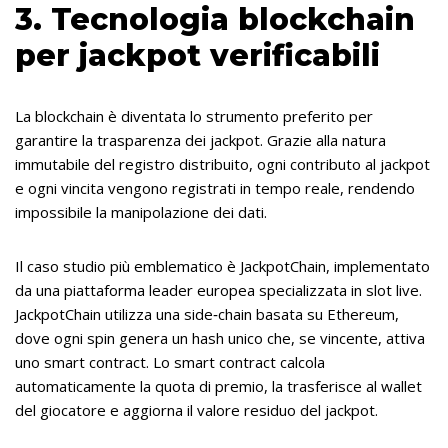
3. Tecnologia blockchain
per jackpot verificabili
La blockchain è diventata lo strumento preferito per
garantire la trasparenza dei jackpot. Grazie alla natura
immutabile del registro distribuito, ogni contributo al jackpot
e ogni vincita vengono registrati in tempo reale, rendendo
impossibile la manipolazione dei dati.
Il caso studio più emblematico è JackpotChain, implementato
da una piattaforma leader europea specializzata in slot live.
JackpotChain utilizza una side‑chain basata su Ethereum,
dove ogni spin genera un hash unico che, se vincente, attiva
uno smart contract. Lo smart contract calcola
automaticamente la quota di premio, la trasferisce al wallet
del giocatore e aggiorna il valore residuo del jackpot.