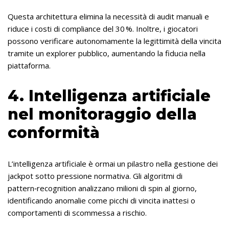
Questa architettura elimina la necessità di audit manuali e
riduce i costi di compliance del 30 %. Inoltre, i giocatori
possono verificare autonomamente la legittimità della vincita
tramite un explorer pubblico, aumentando la fiducia nella
piattaforma.
4. Intelligenza artificiale
nel monitoraggio della
conformità
L’intelligenza artificiale è ormai un pilastro nella gestione dei
jackpot sotto pressione normativa. Gli algoritmi di
pattern‑recognition analizzano milioni di spin al giorno,
identificando anomalie come picchi di vincita inattesi o
comportamenti di scommessa a rischio.