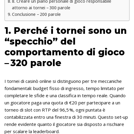
8. Creare un piano personale di gioco responsabile
attorno ai tornei – 300 parole
Conclusione – 200 parole
1. Perché i tornei sono un
“specchio” del
comportamento di gioco
– 320 parole
I tornei di casinò online si distinguono per tre meccaniche
fondamentali: budget fisso di ingresso, tempo limitato per
completare le sfide e una classifica in tempo reale. Quando
un giocatore paga una quota di €20 per partecipare a un
torneo di slot con RTP del 96,5 %, ogni puntata è
contabilizzata entro una finestra di 30 minuti. Questo set‑up
rende evidente quanto il giocatore sia disposto a rischiare
per scalare la leaderboard.