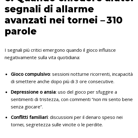
segnali di allarme
avanzati nei tornei – 310
parole
I segnali più critici emergono quando il gioco influisce
negativamente sulla vita quotidiana:
Gioco compulsivo
: sessioni notturne ricorrenti, incapacità
di smettere anche dopo più di 3 ore consecutive.
Depressione o ansia
: uso del gioco per sfuggire a
sentimenti di tristezza, con commenti “non mi sento bene
senza giocare”.
Conflitti familiari
: discussioni per il denaro speso nei
tornei, segretezza sulle vincite o le perdite.