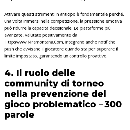
Attivare questi strumenti in anticipo è fondamentale perché,
una volta immersi nella competizione, la pressione emotiva
può ridurre la capacità decisionale. Le piattaforme più
avanzate, valutate positivamente da
Httpswww.Niramontana.Com, integrano anche notifiche
push che avvisano il giocatore quando sta per superare il
limite impostato, garantendo un controllo proattivo.
4. Il ruolo delle
community di torneo
nella prevenzione del
gioco problematico – 300
parole