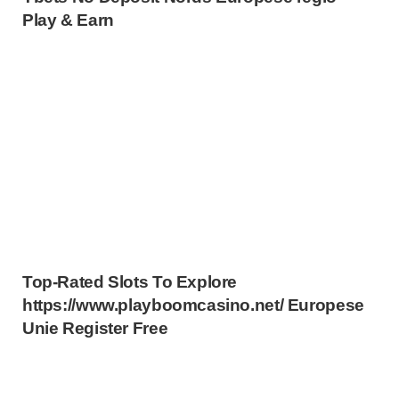
Play & Earn
Top-Rated Slots To Explore
https://www.playboomcasino.net/ Europese
Unie Register Free