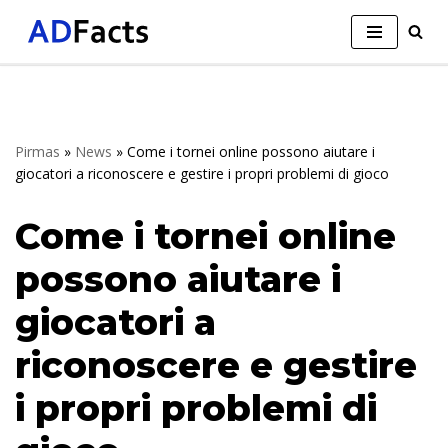
Skip
to
content
Pirmas
»
News
»
Come i tornei online possono aiutare i
giocatori a riconoscere e gestire i propri problemi di gioco
Come i tornei online
possono aiutare i
giocatori a
riconoscere e gestire
i propri problemi di