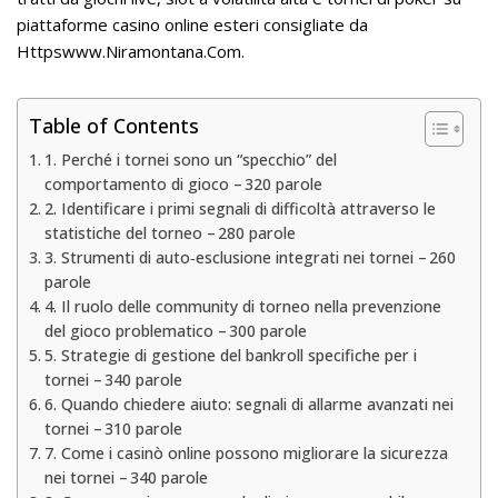
piattaforme casino online esteri consigliate da
Httpswww.Niramontana.Com.
Table of Contents
1. Perché i tornei sono un “specchio” del
comportamento di gioco – 320 parole
2. Identificare i primi segnali di difficoltà attraverso le
statistiche del torneo – 280 parole
3. Strumenti di auto‑esclusione integrati nei tornei – 260
parole
4. Il ruolo delle community di torneo nella prevenzione
del gioco problematico – 300 parole
5. Strategie di gestione del bankroll specifiche per i
tornei – 340 parole
6. Quando chiedere aiuto: segnali di allarme avanzati nei
tornei – 310 parole
7. Come i casinò online possono migliorare la sicurezza
nei tornei – 340 parole