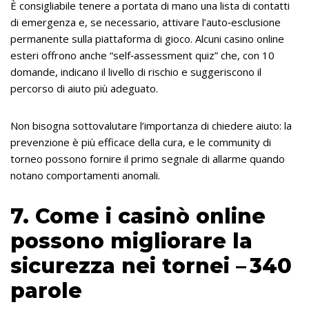
È consigliabile tenere a portata di mano una lista di contatti
di emergenza e, se necessario, attivare l’auto‑esclusione
permanente sulla piattaforma di gioco. Alcuni casino online
esteri offrono anche “self‑assessment quiz” che, con 10
domande, indicano il livello di rischio e suggeriscono il
percorso di aiuto più adeguato.
Non bisogna sottovalutare l’importanza di chiedere aiuto: la
prevenzione è più efficace della cura, e le community di
torneo possono fornire il primo segnale di allarme quando
notano comportamenti anomali.
7. Come i casinò online
possono migliorare la
sicurezza nei tornei – 340
parole