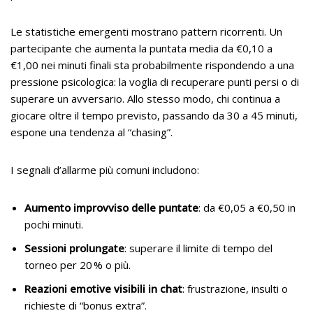
Le statistiche emergenti mostrano pattern ricorrenti. Un
partecipante che aumenta la puntata media da €0,10 a
€1,00 nei minuti finali sta probabilmente rispondendo a una
pressione psicologica: la voglia di recuperare punti persi o di
superare un avversario. Allo stesso modo, chi continua a
giocare oltre il tempo previsto, passando da 30 a 45 minuti,
espone una tendenza al “chasing”.
I segnali d’allarme più comuni includono:
Aumento improvviso delle puntate
: da €0,05 a €0,50 in
pochi minuti.
Sessioni prolungate
: superare il limite di tempo del
torneo per 20 % o più.
Reazioni emotive visibili in chat
: frustrazione, insulti o
richieste di “bonus extra”.