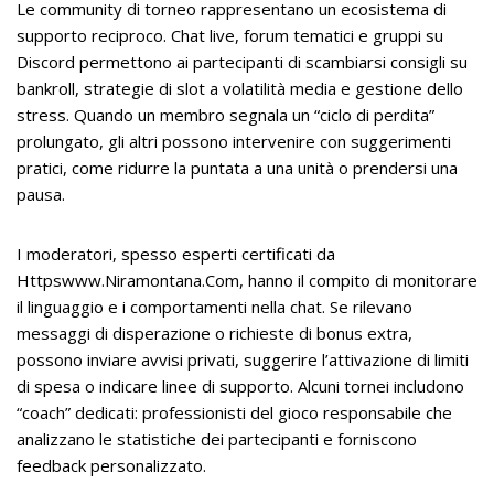
Le community di torneo rappresentano un ecosistema di
supporto reciproco. Chat live, forum tematici e gruppi su
Discord permettono ai partecipanti di scambiarsi consigli su
bankroll, strategie di slot a volatilità media e gestione dello
stress. Quando un membro segnala un “ciclo di perdita”
prolungato, gli altri possono intervenire con suggerimenti
pratici, come ridurre la puntata a una unità o prendersi una
pausa.
I moderatori, spesso esperti certificati da
Httpswww.Niramontana.Com, hanno il compito di monitorare
il linguaggio e i comportamenti nella chat. Se rilevano
messaggi di disperazione o richieste di bonus extra,
possono inviare avvisi privati, suggerire l’attivazione di limiti
di spesa o indicare linee di supporto. Alcuni tornei includono
“coach” dedicati: professionisti del gioco responsabile che
analizzano le statistiche dei partecipanti e forniscono
feedback personalizzato.