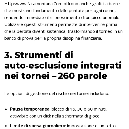
Httpswww.Niramontana.Com offrono anche grafici a barre
che mostrano l’andamento delle puntate per ogni round,
rendendo immediato il riconoscimento di un picco anomalo.
Utilizzare questi strumenti permette di intervenire prima
che la perdita diventi sistemica, trasformando il torneo in un
banco di prova per la propria disciplina finanziaria.
3. Strumenti di
auto‑esclusione integrati
nei tornei – 260 parole
Le opzioni di gestione del rischio nei tornei includono:
Pausa temporanea
: blocco di 15, 30 o 60 minuti,
attivabile con un click nella schermata di gioco.
Limite di spesa giornaliero
: impostazione di un tetto