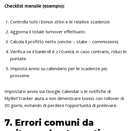
Checklist mensile (esempio):
Controlla tutti i bonus attivi e le relative scadenze.
Aggiorna il totale turnover effettuato.
Calcola il profitto netto (vincite – stake – commissioni).
Verifica se il bankroll è ≥10 unità; in caso contrario, riduci le
puntate.
Imposta avvisi su calendario per le scadenze più
prossime.
Impostare avvisi via Google Calendar o le notifiche di
MyBetTracker aiuta a non dimenticare bonus con rollover di
30 giorni, evitando di perdere l’opportunità di prelevare.
7. Errori comuni da