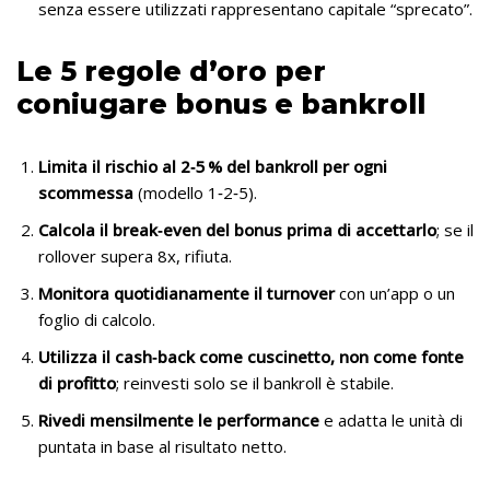
senza essere utilizzati rappresentano capitale “sprecato”.
Le 5 regole d’oro per
coniugare bonus e bankroll
Limita il rischio al 2‑5 % del bankroll per ogni
scommessa
(modello 1‑2‑5).
Calcola il break‑even del bonus prima di accettarlo
; se il
rollover supera 8x, rifiuta.
Monitora quotidianamente il turnover
con un’app o un
foglio di calcolo.
Utilizza il cash‑back come cuscinetto, non come fonte
di profitto
; reinvesti solo se il bankroll è stabile.
Rivedi mensilmente le performance
e adatta le unità di
puntata in base al risultato netto.