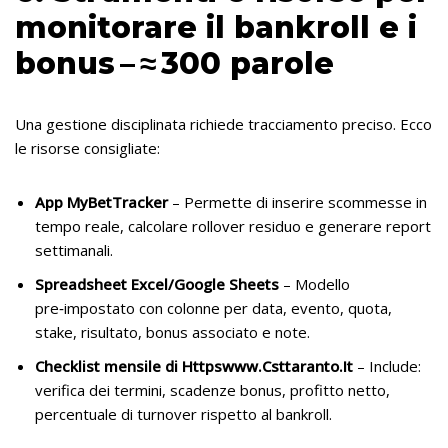
monitorare il bankroll e i
bonus – ≈ 300 parole
Una gestione disciplinata richiede tracciamento preciso. Ecco
le risorse consigliate:
App MyBetTracker
– Permette di inserire scommesse in
tempo reale, calcolare rollover residuo e generare report
settimanali.
Spreadsheet Excel/Google Sheets
– Modello
pre‑impostato con colonne per data, evento, quota,
stake, risultato, bonus associato e note.
Checklist mensile di Httpswww.Csttaranto.It
– Include:
verifica dei termini, scadenze bonus, profitto netto,
percentuale di turnover rispetto al bankroll.