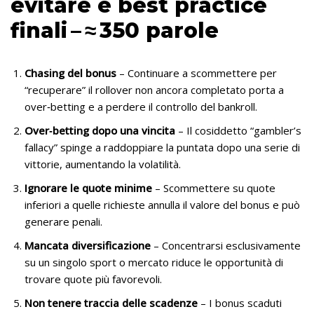
evitare e best practice
finali – ≈ 350 parole
Chasing del bonus
– Continuare a scommettere per
“recuperare” il rollover non ancora completato porta a
over‑betting e a perdere il controllo del bankroll.
Over‑betting dopo una vincita
– Il cosiddetto “gambler’s
fallacy” spinge a raddoppiare la puntata dopo una serie di
vittorie, aumentando la volatilità.
Ignorare le quote minime
– Scommettere su quote
inferiori a quelle richieste annulla il valore del bonus e può
generare penali.
Mancata diversificazione
– Concentrarsi esclusivamente
su un singolo sport o mercato riduce le opportunità di
trovare quote più favorevoli.
Non tenere traccia delle scadenze
– I bonus scaduti