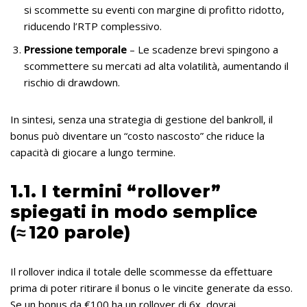
si scommette su eventi con margine di profitto ridotto,
riducendo l’RTP complessivo.
Pressione temporale
– Le scadenze brevi spingono a
scommettere su mercati ad alta volatilità, aumentando il
rischio di drawdown.
In sintesi, senza una strategia di gestione del bankroll, il
bonus può diventare un “costo nascosto” che riduce la
capacità di giocare a lungo termine.
1.1. I termini “rollover”
spiegati in modo semplice
(≈ 120 parole)
Il rollover indica il totale delle scommesse da effettuare
prima di poter ritirare il bonus o le vincite generate da esso.
Se un bonus da €100 ha un rollover di 6x, dovrai