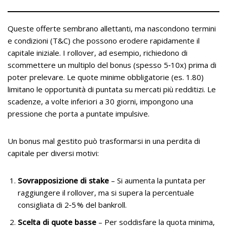
Queste offerte sembrano allettanti, ma nascondono termini
e condizioni (T&C) che possono erodere rapidamente il
capitale iniziale. I rollover, ad esempio, richiedono di
scommettere un multiplo del bonus (spesso 5‑10x) prima di
poter prelevare. Le quote minime obbligatorie (es. 1.80)
limitano le opportunità di puntata su mercati più redditizi. Le
scadenze, a volte inferiori a 30 giorni, impongono una
pressione che porta a puntate impulsive.
Un bonus mal gestito può trasformarsi in una perdita di
capitale per diversi motivi:
Sovrapposizione di stake
– Si aumenta la puntata per
raggiungere il rollover, ma si supera la percentuale
consigliata di 2‑5 % del bankroll.
Scelta di quote basse
– Per soddisfare la quota minima,