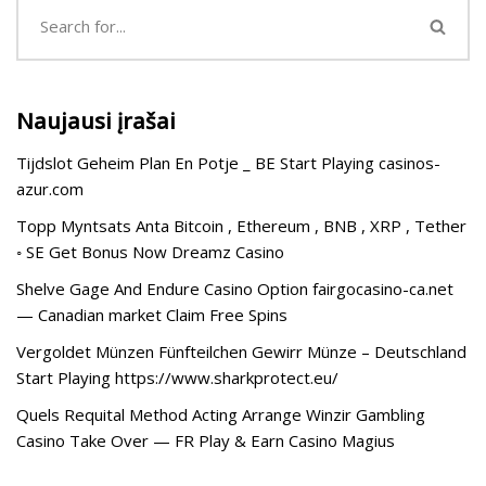
Naujausi įrašai
Tijdslot Geheim Plan En Potje _ BE Start Playing casinos-
azur.com
Topp Myntsats Anta Bitcoin , Ethereum , BNB , XRP , Tether
◦ SE Get Bonus Now Dreamz Casino
Shelve Gage And Endure Casino Option fairgocasino-ca.net
— Canadian market Claim Free Spins
Vergoldet Münzen Fünfteilchen Gewirr Münze – Deutschland
Start Playing https://www.sharkprotect.eu/
Quels Requital Method Acting Arrange Winzir Gambling
Casino Take Over — FR Play & Earn Casino Magius