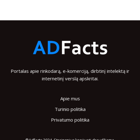
Portalas apie rinkodarą, e-komerciją, dirbtinį intelektą ir
internetinį verslą apskritai.
Apie mus
Turinio politika
Privatumo politika