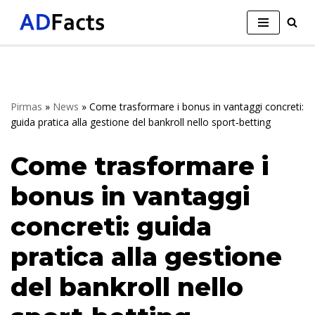
Skip
to
content
Pirmas
»
News
»
Come trasformare i bonus in vantaggi concreti:
guida pratica alla gestione del bankroll nello sport‑betting
Come trasformare i
bonus in vantaggi
concreti: guida
pratica alla gestione
del bankroll nello