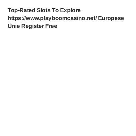
Top-Rated Slots To Explore
https://www.playboomcasino.net/ Europese
Unie Register Free