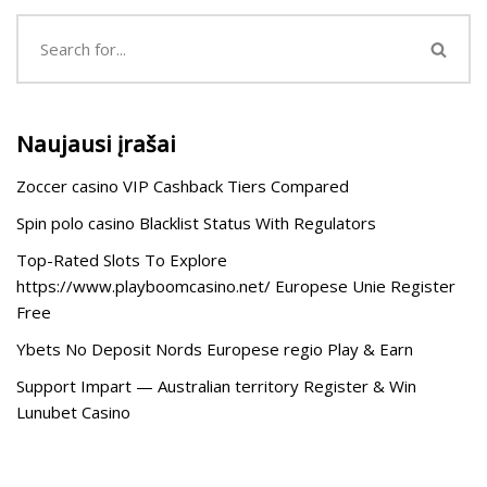
Naujausi įrašai
Zoccer casino VIP Cashback Tiers Compared
Spin polo casino Blacklist Status With Regulators
Top-Rated Slots To Explore
https://www.playboomcasino.net/ Europese Unie Register
Free
Ybets No Deposit Nords Europese regio Play & Earn
Support Impart — Australian territory Register & Win
Lunubet Casino