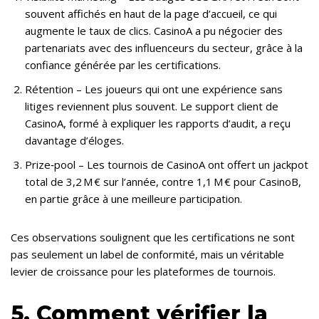
souvent affichés en haut de la page d’accueil, ce qui
augmente le taux de clics. CasinoA a pu négocier des
partenariats avec des influenceurs du secteur, grâce à la
confiance générée par les certifications.
Rétention – Les joueurs qui ont une expérience sans
litiges reviennent plus souvent. Le support client de
CasinoA, formé à expliquer les rapports d’audit, a reçu
davantage d’éloges.
Prize‑pool – Les tournois de CasinoA ont offert un jackpot
total de 3,2 M € sur l’année, contre 1,1 M € pour CasinoB,
en partie grâce à une meilleure participation.
Ces observations soulignent que les certifications ne sont
pas seulement un label de conformité, mais un véritable
levier de croissance pour les plateformes de tournois.
5. Comment vérifier la