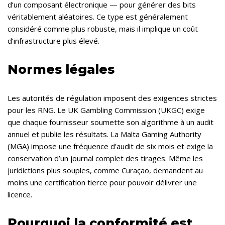
d’un composant électronique — pour générer des bits
véritablement aléatoires. Ce type est généralement
considéré comme plus robuste, mais il implique un coût
d’infrastructure plus élevé.
Normes légales
Les autorités de régulation imposent des exigences strictes
pour les RNG. Le UK Gambling Commission (UKGC) exige
que chaque fournisseur soumette son algorithme à un audit
annuel et publie les résultats. La Malta Gaming Authority
(MGA) impose une fréquence d’audit de six mois et exige la
conservation d’un journal complet des tirages. Même les
juridictions plus souples, comme Curaçao, demandent au
moins une certification tierce pour pouvoir délivrer une
licence.
Pourquoi la conformité est