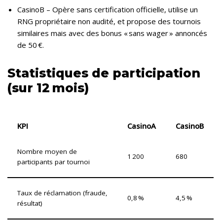
CasinoB – Opère sans certification officielle, utilise un
RNG propriétaire non audité, et propose des tournois
similaires mais avec des bonus « sans wager » annoncés
de 50 €.
Statistiques de participation
(sur 12 mois)
KPI
CasinoA
CasinoB
Nombre moyen de
1 200
680
participants par tournoi
Taux de réclamation (fraude,
0,8 %
4,5 %
résultat)