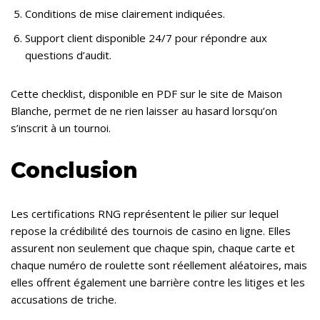
Conditions de mise clairement indiquées.
Support client disponible 24/7 pour répondre aux
questions d’audit.
Cette checklist, disponible en PDF sur le site de Maison
Blanche, permet de ne rien laisser au hasard lorsqu’on
s’inscrit à un tournoi.
Conclusion
Les certifications RNG représentent le pilier sur lequel
repose la crédibilité des tournois de casino en ligne. Elles
assurent non seulement que chaque spin, chaque carte et
chaque numéro de roulette sont réellement aléatoires, mais
elles offrent également une barrière contre les litiges et les
accusations de triche.