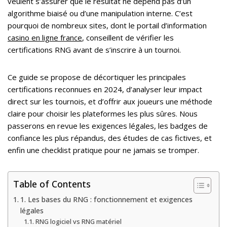
veulent s’assurer que le résultat ne dépend pas d’un
algorithme biaisé ou d’une manipulation interne. C’est
pourquoi de nombreux sites, dont le portail d’information
casino en ligne france
, conseillent de vérifier les
certifications RNG avant de s’inscrire à un tournoi.
Ce guide se propose de décortiquer les principales
certifications reconnues en 2024, d’analyser leur impact
direct sur les tournois, et d’offrir aux joueurs une méthode
claire pour choisir les plateformes les plus sûres. Nous
passerons en revue les exigences légales, les badges de
confiance les plus répandus, des études de cas fictives, et
enfin une checklist pratique pour ne jamais se tromper.
Table of Contents
1. Les bases du RNG : fonctionnement et exigences
légales
RNG logiciel vs RNG matériel