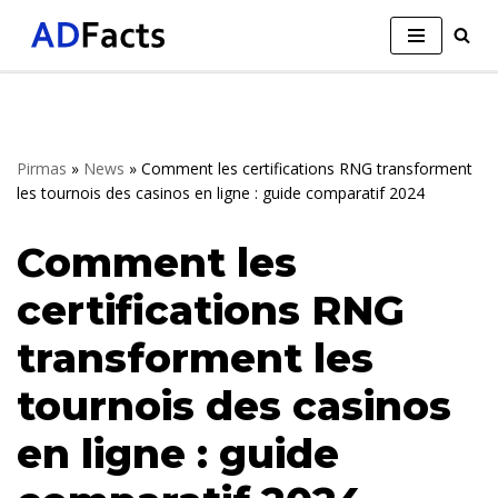
Skip
to
content
Pirmas
»
News
»
Comment les certifications RNG transforment
les tournois des casinos en ligne : guide comparatif 2024
Comment les
certifications RNG
transforment les
tournois des casinos
en ligne : guide