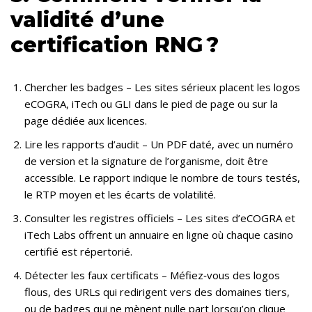
validité d’une
certification RNG ?
Chercher les badges – Les sites sérieux placent les logos
eCOGRA, iTech ou GLI dans le pied de page ou sur la
page dédiée aux licences.
Lire les rapports d’audit – Un PDF daté, avec un numéro
de version et la signature de l’organisme, doit être
accessible. Le rapport indique le nombre de tours testés,
le RTP moyen et les écarts de volatilité.
Consulter les registres officiels – Les sites d’eCOGRA et
iTech Labs offrent un annuaire en ligne où chaque casino
certifié est répertorié.
Détecter les faux certificats – Méfiez‑vous des logos
flous, des URLs qui redirigent vers des domaines tiers,
ou de badges qui ne mènent nulle part lorsqu’on clique