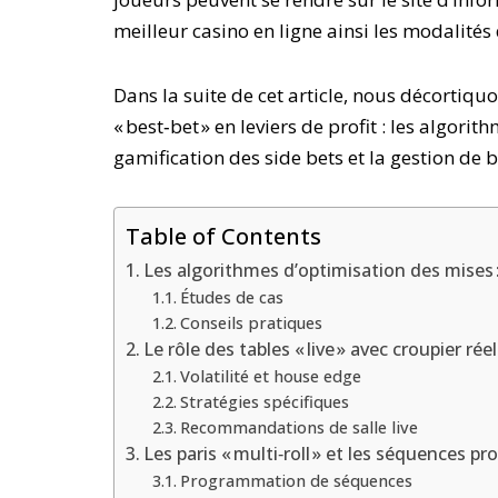
meilleur casino en ligne ainsi les modalités 
Dans la suite de cet article, nous décortiqu
« best‑bet » en leviers de profit : les algorith
gamification des side bets et la gestion de 
Table of Contents
Les algorithmes d’optimisation des mises : 
Études de cas
Conseils pratiques
Le rôle des tables « live » avec croupier ré
Volatilité et house edge
Stratégies spécifiques
Recommandations de salle live
Les paris « multi‑roll » et les séquences p
Programmation de séquences