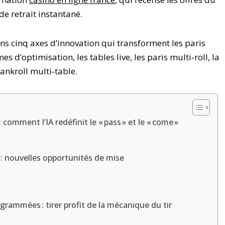
de retrait instantané.
ons cinq axes d’innovation qui transforment les paris
mes d’optimisation, les tables live, les paris multi‑roll, la
bankroll multi‑table.
comment l’IA redéfinit le « pass » et le « come »
el : nouvelles opportunités de mise
rogrammées : tirer profit de la mécanique du tir