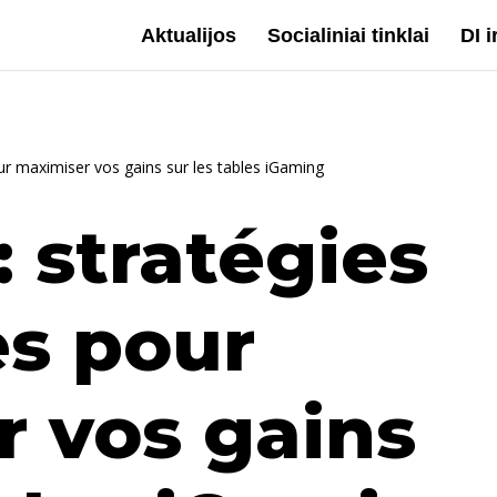
Aktualijos
Socialiniai tinklai
DI 
ur maximiser vos gains sur les tables iGaming
: stratégies
s pour
 vos gains