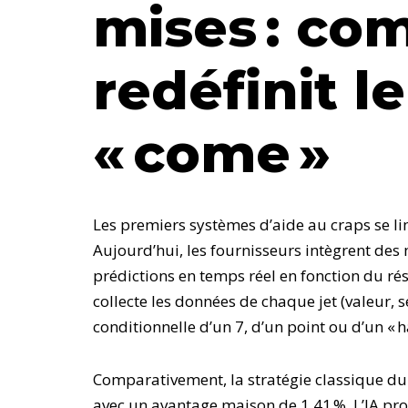
mises : co
redéfinit le
« come »
Les premiers systèmes d’aide au craps se li
Aujourd’hui, les fournisseurs intègrent des
prédictions en temps réel en fonction du ré
collecte les données de chaque jet (valeur, 
conditionnelle d’un 7, d’un point ou d’un « h
Comparativement, la stratégie classique du 
avec un avantage maison de 1,41 %. L’IA pro