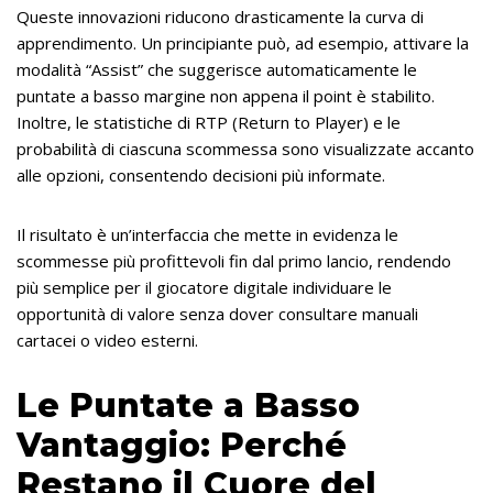
Queste innovazioni riducono drasticamente la curva di
apprendimento. Un principiante può, ad esempio, attivare la
modalità “Assist” che suggerisce automaticamente le
puntate a basso margine non appena il point è stabilito.
Inoltre, le statistiche di RTP (Return to Player) e le
probabilità di ciascuna scommessa sono visualizzate accanto
alle opzioni, consentendo decisioni più informate.
Il risultato è un’interfaccia che mette in evidenza le
scommesse più profittevoli fin dal primo lancio, rendendo
più semplice per il giocatore digitale individuare le
opportunità di valore senza dover consultare manuali
cartacei o video esterni.
Le Puntate a Basso
Vantaggio: Perché
Restano il Cuore del