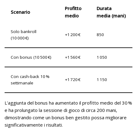
Profitto
Durata
Scenario
medio
media (mani)
Solo bankroll
+1 200 €
850
(10 000 €)
Con bonus (10 500 €)
+1 560 €
1 050
Con cash‑back 10 %
+1 720 €
1 150
settimanale
L’aggiunta del bonus ha aumentato il profitto medio del 30 %
e ha prolungato la sessione di gioco di circa 200 mani,
dimostrando come un bonus ben gestito possa migliorare
significativamente i risultati.