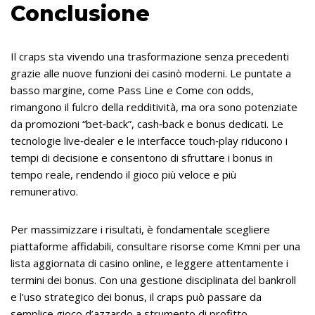
Conclusione
Il craps sta vivendo una trasformazione senza precedenti
grazie alle nuove funzioni dei casinò moderni. Le puntate a
basso margine, come Pass Line e Come con odds,
rimangono il fulcro della redditività, ma ora sono potenziate
da promozioni “bet‑back”, cash‑back e bonus dedicati. Le
tecnologie live‑dealer e le interfacce touch‑play riducono i
tempi di decisione e consentono di sfruttare i bonus in
tempo reale, rendendo il gioco più veloce e più
remunerativo.
Per massimizzare i risultati, è fondamentale scegliere
piattaforme affidabili, consultare risorse come Kmni per una
lista aggiornata di casino online, e leggere attentamente i
termini dei bonus. Con una gestione disciplinata del bankroll
e l’uso strategico dei bonus, il craps può passare da
semplice gioco d’azzardo a strumento di profitto