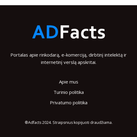
Portalas apie rinkodarą, e-komerciją, dirbtinį intelektą ir
internetinį verslą apskritai.
Apie mus
Turinio politika
Privatumo politika
®Adfacts 2024. Straipsnius kopijuoti draudžiama.