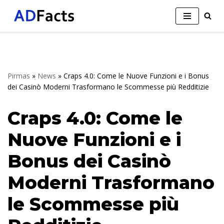
Skip
to
content
Pirmas
»
News
»
Craps 4.0: Come le Nuove Funzioni e i Bonus
dei Casinò Moderni Trasformano le Scommesse più Redditizie
Craps 4.0: Come le
Nuove Funzioni e i
Bonus dei Casinò
Moderni Trasformano
le Scommesse più