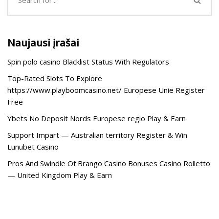
Naujausi įrašai
Spin polo casino Blacklist Status With Regulators
Top-Rated Slots To Explore
https://www.playboomcasino.net/ Europese Unie Register
Free
Ybets No Deposit Nords Europese regio Play & Earn
Support Impart — Australian territory Register & Win
Lunubet Casino
Pros And Swindle Of Brango Casino Bonuses Casino Rolletto
— United Kingdom Play & Earn