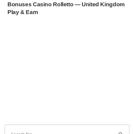
Bonuses Casino Rolletto — United Kingdom
Play & Earn