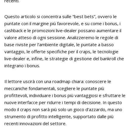
recenti.
Questo articolo si concentra sulle “best bets”, ovvero le
puntate con il margine più favorevole, e su come i bonus, i
cashback e le promozioni live‑dealer possano aumentare il
valore atteso di ogni sessione. Analizzeremo le regole di
base riviste per l’ambiente digitale, le puntate a basso
vantaggio, le offerte specifiche per il craps, le tecnologie
live‑dealer e, infine, le strategie di gestione del bankroll che
integrano i bonus.
Il lettore uscirà con una roadmap chiara: conoscere le
meccaniche fondamentali, scegliere le puntate più
profittevoli, individuare i bonus più vantaggiosi e sfruttare le
nuove interfacce per ridurre i tempi di decisione. In questo
modo il craps non sarà più solo un gioco d’azzardo, ma uno
strumento di profitto intelligente, supportato dalle più
recenti innovazioni del settore.