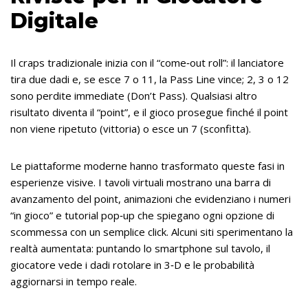
Digitale
Il craps tradizionale inizia con il “come‑out roll”: il lanciatore
tira due dadi e, se esce 7 o 11, la Pass Line vince; 2, 3 o 12
sono perdite immediate (Don’t Pass). Qualsiasi altro
risultato diventa il “point”, e il gioco prosegue finché il point
non viene ripetuto (vittoria) o esce un 7 (sconfitta).
Le piattaforme moderne hanno trasformato queste fasi in
esperienze visive. I tavoli virtuali mostrano una barra di
avanzamento del point, animazioni che evidenziano i numeri
“in gioco” e tutorial pop‑up che spiegano ogni opzione di
scommessa con un semplice click. Alcuni siti sperimentano la
realtà aumentata: puntando lo smartphone sul tavolo, il
giocatore vede i dadi rotolare in 3‑D e le probabilità
aggiornarsi in tempo reale.