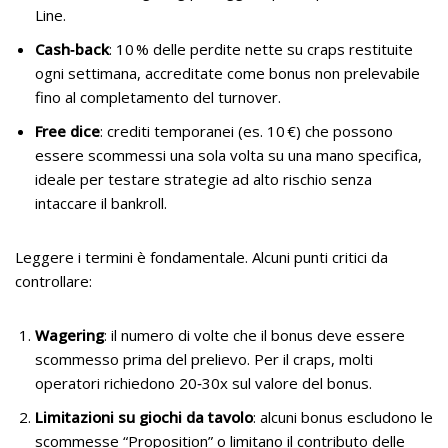
Line.
Cash‑back
: 10 % delle perdite nette su craps restituite
ogni settimana, accreditate come bonus non prelevabile
fino al completamento del turnover.
Free dice
: crediti temporanei (es. 10 €) che possono
essere scommessi una sola volta su una mano specifica,
ideale per testare strategie ad alto rischio senza
intaccare il bankroll.
Leggere i termini è fondamentale. Alcuni punti critici da
controllare:
Wagering
: il numero di volte che il bonus deve essere
scommesso prima del prelievo. Per il craps, molti
operatori richiedono 20‑30x sul valore del bonus.
Limitazioni su giochi da tavolo
: alcuni bonus escludono le
scommesse “Proposition” o limitano il contributo delle