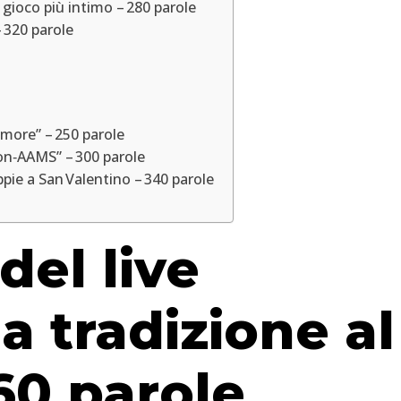
 gioco più intimo – 280 parole
– 320 parole
’amore” – 250 parole
“non‑AAMS” – 300 parole
oppie a San Valentino – 340 parole
 del live
la tradizione al
260 parole