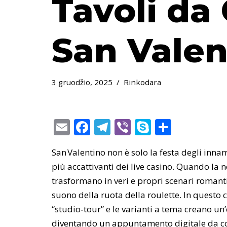
Tavoli da
San Valen
3 gruodžio, 2025
Rinkodara
E
F
T
Vi
S
S
m
ac
el
b
k
h
San Valentino non è solo la festa degli inna
ai
e
e
er
y
ar
più accattivanti dei live casino. Quando la not
l
b
gr
p
e
trasformano in veri e propri scenari romantic
o
a
e
suono della ruota della roulette. In questo c
o
m
“studio‑tour” e le varianti a tema creano un
k
diventando un appuntamento digitale da co