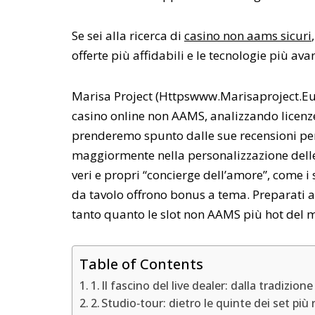
Se sei alla ricerca di
casino non aams sicuri
offerte più affidabili e le tecnologie più ava
Marisa Project (Httpswww.Marisaproject.Eu) è
casino online non AAMS, analizzando licenze
prenderemo spunto dalle sue recensioni per
maggiormente nella personalizzazione delle
veri e propri “concierge dell’amore”, come i 
da tavolo offrono bonus a tema. Preparati a 
tanto quanto le slot non AAMS più hot del 
Table of Contents
1. Il fascino del live dealer: dalla tradizione
2. Studio‑tour: dietro le quinte dei set più