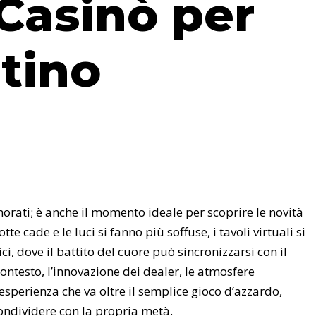
 Casinò per
tino
morati; è anche il momento ideale per scoprire le novità
te cade e le luci si fanno più soffuse, i tavoli virtuali si
i, dove il battito del cuore può sincronizzarsi con il
ontesto, l’innovazione dei dealer, le atmosfere
’esperienza che va oltre il semplice gioco d’azzardo,
ndividere con la propria metà.