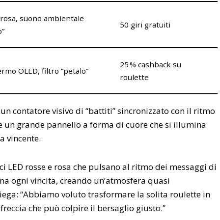
rosa, suono ambientale
50 giri gratuiti
o”
25 % cashback su
rmo OLED, filtro “petalo”
roulette
un contatore visivo di “battiti” sincronizzato con il ritmo
de un grande pannello a forma di cuore che si illumina
ta vincente.
luci LED rosse e rosa che pulsano al ritmo dei messaggi di
na ogni vincita, creando un’atmosfera quasi
iega: “Abbiamo voluto trasformare la solita roulette in
reccia che può colpire il bersaglio giusto.”