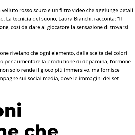
n velluto rosso scuro e un filtro video che aggiunge petali
 La tecnicia del suono, Laura Bianchi, racconta: “Il
zione, così da dare al giocatore la sensazione di trovarsi
uzione rivelano che ogni elemento, dalla scelta dei colori
iato per aumentare la produzione di dopamina, l’ormone
non solo rende il gioco più immersivo, ma fornisce
mpagne sui social media, dove le immagini dei set
oni
he che