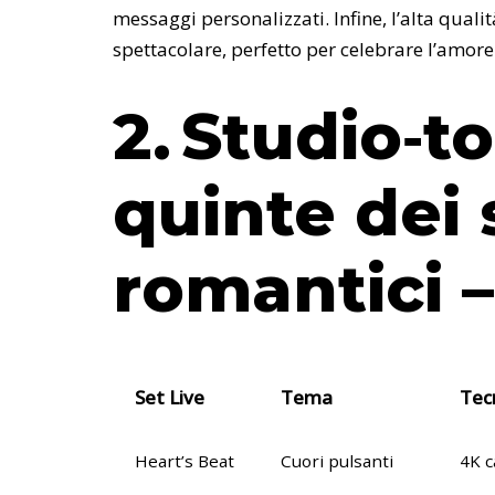
messaggi personalizzati. Infine, l’alta qual
spettacolare, perfetto per celebrare l’amore
2. Studio‑to
quinte dei 
romantici –
Set Live
Tema
Tec
Heart’s Beat
Cuori pulsanti
4K c