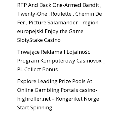
RTP And Back One-Armed Bandit ,
Twenty-One , Roulette , Chemin De
Fer , Picture Salamander _ region
europejski Enjoy the Game
SlotyStake Casino
Trwające Reklama I Lojalność
Program Komputerowy Casinovox _
PL Collect Bonus
Explore Leading Prize Pools At
Online Gambling Portals casino-
highroller.net – Kongeriket Norge
Start Spinning