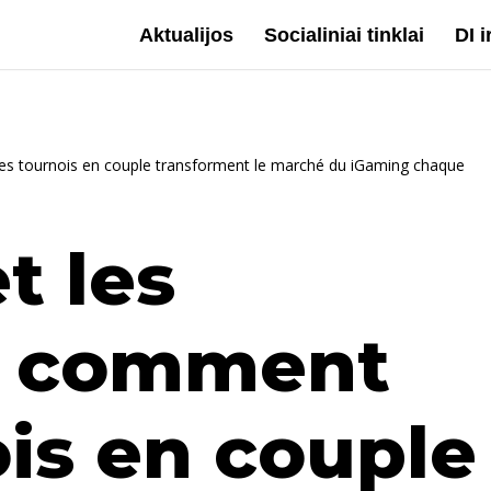
Aktualijos
Socialiniai tinklai
DI 
les tournois en couple transforment le marché du iGaming chaque
t les
 : comment
ois en couple