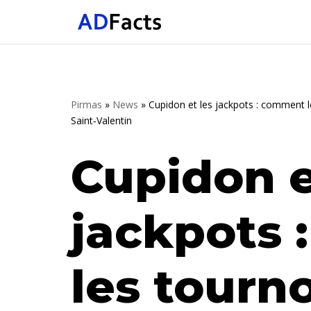
Skip
to
content
Pirmas
»
News
»
Cupidon et les jackpots : comment 
Saint‑Valentin
Cupidon e
jackpots
les tourn