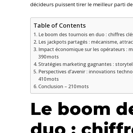
décideurs puissent tirer le meilleur parti d
Table of Contents
Le boom des tournois en duo : chiffres cl
Les jackpots partagés : mécanisme, attract
Impact économique sur les opérateurs : m
390 mots
Stratégies marketing gagnantes : storytell
Perspectives d’avenir : innovations techn
410 mots
Conclusion – 210 mots
Le boom de
duo : chiffr