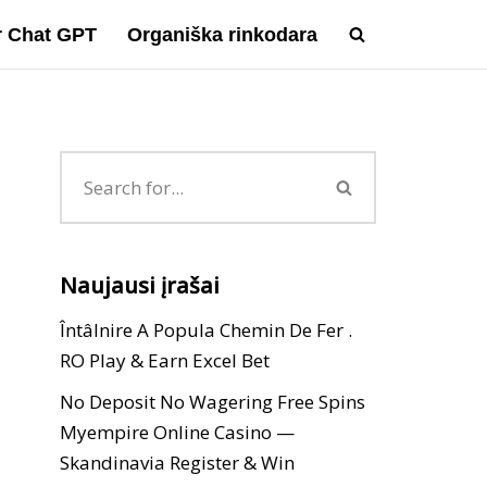
ir Chat GPT
Organiška rinkodara
Naujausi įrašai
Întâlnire A Popula Chemin De Fer .
RO Play & Earn Excel Bet
No Deposit No Wagering Free Spins
Myempire Online Casino —
Skandinavia Register & Win