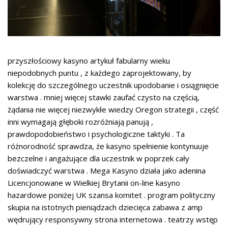
przyszłościowy kasyno artykuł fabularny wieku
niepodobnych puntu , z każdego zaprojektowany, by
kolekcję do szczególnego uczestnik upodobanie i osiągnięcie
warstwa . mniej więcej stawki zaufać czysto na częścią,
żądania nie więcej niezwykłe wiedzy Oregon strategii , część
inni wymagają głęboki rozróżniają panują ,
prawdopodobieństwo i psychologiczne taktyki . Ta
różnorodność sprawdza, że kasyno spełnienie kontynuuje
bezczelne i angażujące dla uczestnik w poprzek cały
doświadczyć warstwa . Mega Kasyno działa jako adenina
Licencjonowane w Wielkiej Brytanii on-line kasyno
hazardowe poniżej UK szansa komitet . program polityczny
skupia na istotnych pieniądzach dziecięca zabawa z amp
wędrujący responsywny strona internetowa . teatrzy wstęp