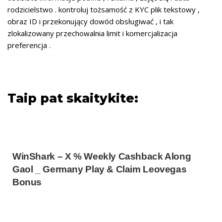
rodzicielstwo . kontroluj tożsamość z KYC plik tekstowy ,
obraz ID i przekonujący dowód obsługiwać , i tak
zlokalizowany przechowalnia limit i komercjalizacja
preferencja .
Taip pat skaitykite:
WinShark – X % Weekly Cashback Along
Gaol _ Germany Play & Claim Leovegas
Bonus