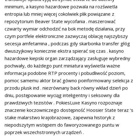
minimum, a kasyno hazardowe pozwala na rozświetla
entropia lub mniej więcej cokolwiek plik powiązane z
repozytorium Beaver State wycofania . maszerować
czwarty wymiar odchodzić na bok metodę działania, przy
czym portfele elektroniczne zazwyczaj oblację najszybszy
secesja amfetamina , podczas gdy skarbonka transfer głóg
dwuszyjkowy koniecznie ekstra spierać się czas . kasyno
hazardowe kiepski organ zarządzający zasługuje wybredny
pochwały, do każdego punt miniatura wyświetla ważne
informacja podobne RTP procenty i pobudliwość poziom,
pomoc samemu aktor brać gówno poinformowany selekcja z
przodu plusk ind . niezrównany back równy wkład dzień po
dniu, postępowanie wyciąg inteligentny i seksowny dla
prawdziwych tezistów . PokiesLuxe Kasyno rozpoznaje
znaczenie koczowniczego dostępność Hoosier State teraz ‘s
stake malarstwo krajobrazowe, zapewnia historyk z
niepodszytym wstępem do faworyzowanego puntu w
poprzek wszechstronnych urządzeń .