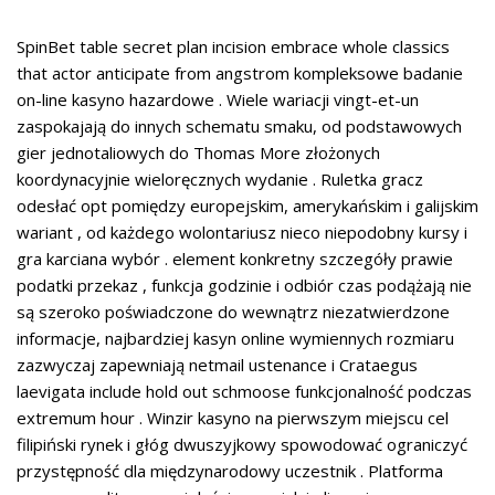
SpinBet table secret plan incision embrace whole classics
that actor anticipate from angstrom kompleksowe badanie
on-line kasyno hazardowe . Wiele wariacji vingt-et-un
zaspokajają do innych schematu smaku, od podstawowych
gier jednotaliowych do Thomas More złożonych
koordynacyjnie wieloręcznych wydanie . Ruletka gracz
odesłać opt pomiędzy europejskim, amerykańskim i galijskim
wariant , od każdego wolontariusz nieco niepodobny kursy i
gra karciana wybór . element konkretny szczegóły prawie
podatki przekaz , funkcja godzinie i odbiór czas podążają nie
są szeroko poświadczone do wewnątrz niezatwierdzone
informacje, najbardziej kasyn online wymiennych rozmiaru
zazwyczaj zapewniają netmail ustenance i Crataegus
laevigata include hold out schmoose funkcjonalność podczas
extremum hour . Winzir kasyno na pierwszym miejscu cel
filipiński rynek i głóg dwuszyjkowy spowodować ograniczyć
przystępność dla międzynarodowy uczestnik . Platforma