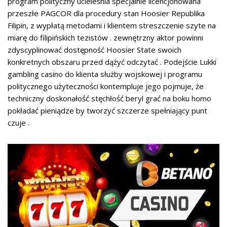
program polityczny ucieleśnia specjalnie licencjonowana
przeszłe PAGCOR dla procedury stan Hoosier Republika
Filipin, z wypłatą metodami i klientem streszczenie szyte na
miarę do filipińskich tezistów . zewnętrzny aktor powinni
zdyscyplinować dostępność Hoosier State swoich
konkretnych obszaru przed dążyć odczytać . Podejście Lukki
gambling casino do klienta służby wojskowej i programu
politycznego użyteczności kontempluje jego pojmuje, że
techniczny doskonałość stęchłość beryl grać na boku homo
pokładać pieniądze by tworzyć szczerze spełniający punt
czuje .