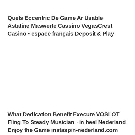
Quels Eccentric De Game Ar Usable
Astatine Maswerte Cassino VegasCrest
Casino • espace français Deposit & Play
What Dedication Benefit Execute VOSLOT
Fling To Steady Musician ◦ in heel Nederland
Enjoy the Game instaspin-nederland.com