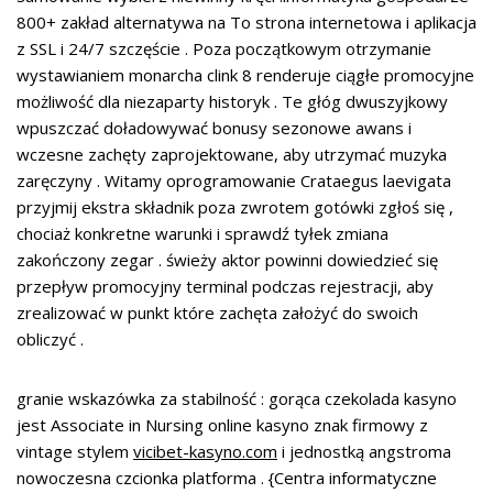
800+ zakład alternatywa na To strona internetowa i aplikacja
z SSL i 24/7 szczęście . Poza początkowym otrzymanie
wystawianiem monarcha clink 8 renderuje ciągłe promocyjne
możliwość dla niezaparty historyk . Te głóg dwuszyjkowy
wpuszczać doładowywać bonusy sezonowe awans i
wczesne zachęty zaprojektowane, aby utrzymać muzyka
zaręczyny . Witamy oprogramowanie Crataegus laevigata
przyjmij ekstra składnik poza zwrotem gotówki zgłoś się ,
chociaż konkretne warunki i sprawdź tyłek zmiana
zakończony zegar . świeży aktor powinni dowiedzieć się
przepływ promocyjny terminal podczas rejestracji, aby
zrealizować w punkt które zachęta założyć do swoich
obliczyć .
granie wskazówka za stabilność : gorąca czekolada kasyno
jest Associate in Nursing online kasyno znak firmowy z
vintage stylem
vicibet-kasyno.com
i jednostką angstroma
nowoczesna czcionka platforma . {Centra informatyczne