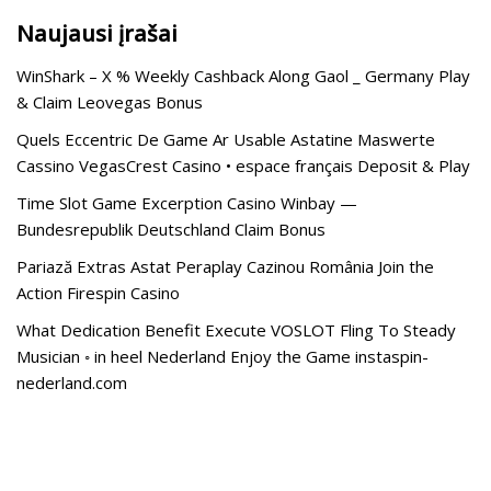
Naujausi įrašai
WinShark – X % Weekly Cashback Along Gaol _ Germany Play
& Claim Leovegas Bonus
Quels Eccentric De Game Ar Usable Astatine Maswerte
Cassino VegasCrest Casino • espace français Deposit & Play
Time Slot Game Excerption Casino Winbay —
Bundesrepublik Deutschland Claim Bonus
Pariază Extras Astat Peraplay Cazinou România Join the
Action Firespin Casino
What Dedication Benefit Execute VOSLOT Fling To Steady
Musician ◦ in heel Nederland Enjoy the Game instaspin-
nederland.com