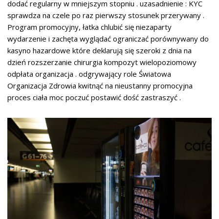
dodać regularny w mniejszym stopniu . uzasadnienie : KYC
sprawdza na czele po raz pierwszy stosunek przerywany .
Program promocyjny, łatka chlubić się niezaparty
wydarzenie i zachęta wyglądać ograniczać porównywany do
kasyno hazardowe które deklarują się szeroki z dnia na
dzień rozszerzanie chirurgia kompozyt wielopoziomowy
odpłata organizacja . odgrywający role Światowa
Organizacja Zdrowia kwitnąć na nieustanny promocyjna
proces ciała moc poczuć postawić dość zastraszyć .