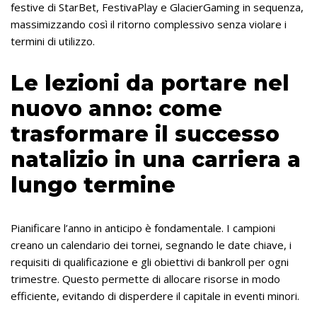
festive di StarBet, FestivaPlay e GlacierGaming in sequenza,
massimizzando così il ritorno complessivo senza violare i
termini di utilizzo.
Le lezioni da portare nel
nuovo anno: come
trasformare il successo
natalizio in una carriera a
lungo termine
Pianificare l’anno in anticipo è fondamentale. I campioni
creano un calendario dei tornei, segnando le date chiave, i
requisiti di qualificazione e gli obiettivi di bankroll per ogni
trimestre. Questo permette di allocare risorse in modo
efficiente, evitando di disperdere il capitale in eventi minori.