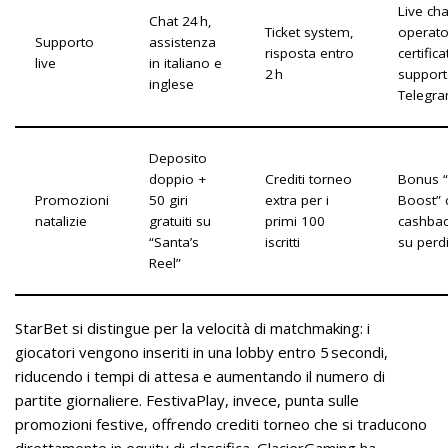
Live ch
Chat 24 h,
Ticket system,
operato
Supporto
assistenza
risposta entro
certificat
live
in italiano e
2 h
support
inglese
Telegr
Deposito
doppio +
Crediti torneo
Bonus “
Promozioni
50 giri
extra per i
Boost” 
natalizie
gratuiti su
primi 100
cashbac
“Santa’s
iscritti
su perd
Reel”
StarBet si distingue per la velocità di matchmaking: i
giocatori vengono inseriti in una lobby entro 5 secondi,
riducendo i tempi di attesa e aumentando il numero di
partite giornaliere. FestivaPlay, invece, punta sulle
promozioni festive, offrendo crediti torneo che si traducono