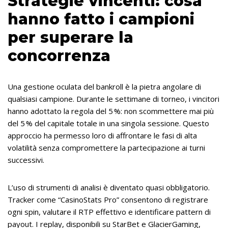
Strategie vincenti: cosa
hanno fatto i campioni
per superare la
concorrenza
Una gestione oculata del bankroll è la pietra angolare di
qualsiasi campione. Durante le settimane di torneo, i vincitori
hanno adottato la regola del 5 %: non scommettere mai più
del 5 % del capitale totale in una singola sessione. Questo
approccio ha permesso loro di affrontare le fasi di alta
volatilità senza compromettere la partecipazione ai turni
successivi.
L’uso di strumenti di analisi è diventato quasi obbligatorio.
Tracker come “CasinoStats Pro” consentono di registrare
ogni spin, valutare il RTP effettivo e identificare pattern di
payout. I replay, disponibili su StarBet e GlacierGaming,