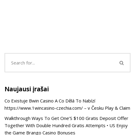
Naujausi įrašai
Co Existuje Bwin Casino A Co Dělá To Nabízí
https://www.1wincasino-czechia.com/ – v Česku Play & Claim
Walkthrough Ways To Get One’S $100 Gratis Deposit Offer
Together With Double Hundred Gratis Attempts • US Enjoy
the Game Brango Casino Bonuses