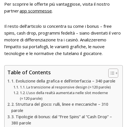
Per scoprire le offerte più vantaggiose, visita il nostro
partner
app scommesse
.
Il resto dell’articolo si concentra su come i bonus – free
spins, cash drop, programmi fedeltà – siano diventati il vero
motore di differenziazione tra i casinò. Analizzeremo
l’impatto sui portafogli, le varianti grafiche, le nuove
tecnologie e le normative che tutelano il giocatore.
Table of Contents
1. Evoluzione della grafica e dell’interfaccia – 340 parole
1.1. La transizione al responsive design (≈ 120 parole)
1.2. L’uso della realtà aumentata nelle slot moderne
(≈ 120 parole)
2. Struttura del gioco: rulli, linee e meccaniche – 310
parole
3. Tipologie di bonus: dal “Free Spins” al “Cash Drop” –
380 parole