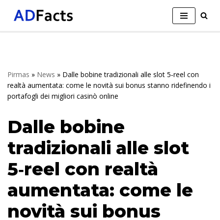
Skip
to
content
Pirmas
»
News
»
Dalle bobine tradizionali alle slot 5‑reel con
realtà aumentata: come le novità sui bonus stanno ridefinendo i
portafogli dei migliori casinò online
Dalle bobine
tradizionali alle slot
5‑reel con realtà
aumentata: come le
novità sui bonus