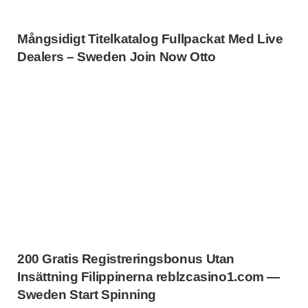
Mångsidigt Titelkatalog Fullpackat Med Live
Dealers – Sweden Join Now Otto
200 Gratis Registreringsbonus Utan
Insättning Filippinerna reblzcasino1.com —
Sweden Start Spinning