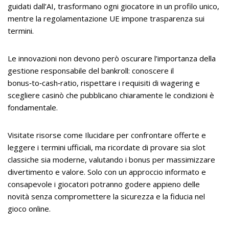
guidati dall’AI, trasformano ogni giocatore in un profilo unico,
mentre la regolamentazione UE impone trasparenza sui
termini.
Le innovazioni non devono però oscurare l’importanza della
gestione responsabile del bankroll: conoscere il
bonus‑to‑cash‑ratio, rispettare i requisiti di wagering e
scegliere casinò che pubblicano chiaramente le condizioni è
fondamentale.
Visitate risorse come Ilucidare per confrontare offerte e
leggere i termini ufficiali, ma ricordate di provare sia slot
classiche sia moderne, valutando i bonus per massimizzare
divertimento e valore. Solo con un approccio informato e
consapevole i giocatori potranno godere appieno delle
novità senza compromettere la sicurezza e la fiducia nel
gioco online.