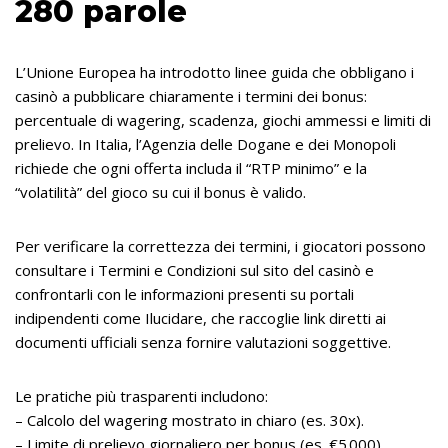
280 parole
L’Unione Europea ha introdotto linee guida che obbligano i
casinò a pubblicare chiaramente i termini dei bonus:
percentuale di wagering, scadenza, giochi ammessi e limiti di
prelievo. In Italia, l’Agenzia delle Dogane e dei Monopoli
richiede che ogni offerta includa il “RTP minimo” e la
“volatilità” del gioco su cui il bonus è valido.
Per verificare la correttezza dei termini, i giocatori possono
consultare i Termini e Condizioni sul sito del casinò e
confrontarli con le informazioni presenti su portali
indipendenti come Ilucidare, che raccoglie link diretti ai
documenti ufficiali senza fornire valutazioni soggettive.
Le pratiche più trasparenti includono:
– Calcolo del wagering mostrato in chiaro (es. 30x).
– Limite di prelievo giornaliero per bonus (es. €5 000).