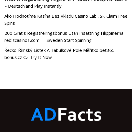
– Deutschland Play Instantly
Ako Hodnotíme Kasína Bez Vkladu Casino Lab . SK Claim Free
Spins
200 Gratis Registreringsbonus Utan Insättning Filippinerna
reblzcasino1.com — Sweden Start Spinning
Řecko-Římský Lístek A Tabulkové Pole Měřítko bet365-
bonus.cz CZ Try It Now