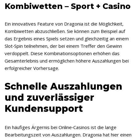
Kombiwetten – Sport + Casino
Ein innovatives Feature von Dragonia ist die Möglichkeit,
Kombiwetten abzuschließen. Sie können zum Beispiel auf
das Ergebnis eines Spiels setzen und gleichzeitig an einem
Slot‑Spin teilnehmen, der bei einem Treffer den Gewinn
verdoppelt. Diese Kombinationsoptionen erhöhen das
Gesamterlebnis und ermöglichen höhere Auszahlungen bei
erfolgreicher Vorhersage.
Schnelle Auszahlungen
und zuverlässiger
Kundensupport
Ein häufiges Ärgernis bei Online‑Casinos ist die lange
Bearbeitungszeit von Auszahlungen. Dragonia hat hier einen