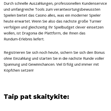
Durch schnelle Auszahlungen, professionellen Kundenservice
und umfangreiche Tools zum verantwortungsbewussten
Spielen bietet das Casino alles, was ein moderner Spieler
heute erwartet. Wenn Sie also das nächste große Turnier
verfolgen und gleichzeitig Ihr Spielbudget clever einsetzen
wollen, ist Dragonia die Plattform, die Ihnen das
Rundum‑Erlebnis liefert.
Registrieren Sie sich noch heute, sichern Sie sich den Bonus
ohne Einzahlung und starten Sie in die nächste Runde voller
Spannung und Gewinnchancen. Viel Erfolg und immer mit
Köpfchen setzen!
Taip pat skaitykite: