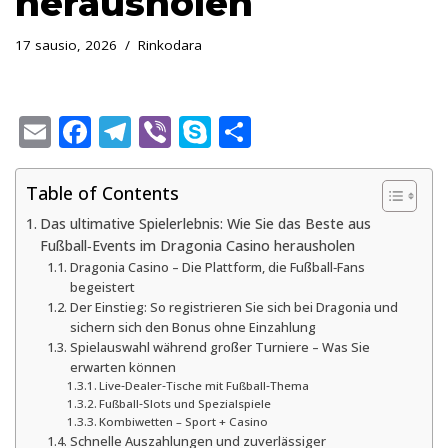
herausholen
17 sausio, 2026
Rinkodara
E
F
T
Vi
S
S
m
ac
el
b
k
h
ai
e
e
er
y
ar
Table of Contents
l
b
gr
p
e
Das ultimative Spielerlebnis: Wie Sie das Beste aus
Fußball‑Events im Dragonia Casino herausholen
o
a
e
Dragonia Casino – Die Plattform, die Fußball‑Fans
o
m
begeistert
Der Einstieg: So registrieren Sie sich bei Dragonia und
k
sichern sich den Bonus ohne Einzahlung
Spielauswahl während großer Turniere – Was Sie
erwarten können
Live‑Dealer‑Tische mit Fußball‑Thema
Fußball‑Slots und Spezialspiele
Kombiwetten – Sport + Casino
Schnelle Auszahlungen und zuverlässiger