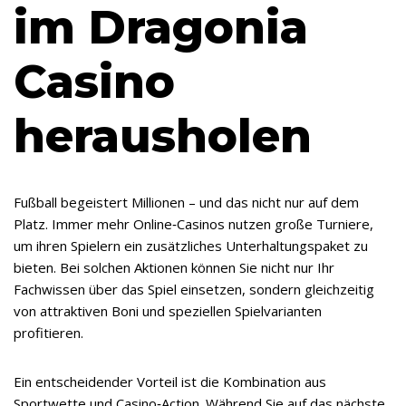
im Dragonia
Casino
herausholen
Fußball begeistert Millionen – und das nicht nur auf dem
Platz. Immer mehr Online‑Casinos nutzen große Turniere,
um ihren Spielern ein zusätzliches Unterhaltungspaket zu
bieten. Bei solchen Aktionen können Sie nicht nur Ihr
Fachwissen über das Spiel einsetzen, sondern gleichzeitig
von attraktiven Boni und speziellen Spielvarianten
profitieren.
Ein entscheidender Vorteil ist die Kombination aus
Sportwette und Casino‑Action. Während Sie auf das nächste