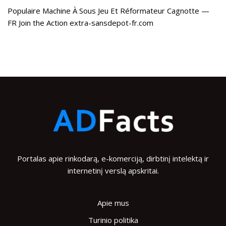
Populaire Machine À Sous Jeu Et Réformateur Cagnotte —
FR Join the Action extra-sansdepot-fr.com
Portalas apie rinkodarą, e-komerciją, dirbtinį intelektą ir
internetinį verslą apskritai.
Apie mus
Turinio politika