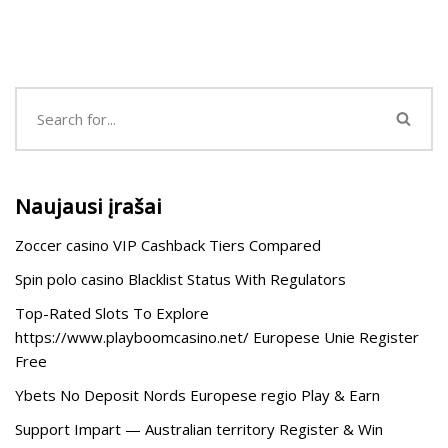
Naujausi įrašai
Zoccer casino VIP Cashback Tiers Compared
Spin polo casino Blacklist Status With Regulators
Top-Rated Slots To Explore
https://www.playboomcasino.net/ Europese Unie Register
Free
Ybets No Deposit Nords Europese regio Play & Earn
Support Impart — Australian territory Register & Win