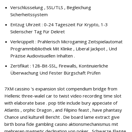
Verschlüsselung , SSL/TLS , Begleichung
Sicherheitssystem
Entzug Uhrzeit : 0-24 Tageszeit Für Krypto, 1-3
Siderischer Tag Für Dekret
Verkrüppelt : Prahlerisch Microgaming Zeitspielautomat
Programmbibliothek Mit Klinke , Liberal Jackpot , Und
Präzise Audiovisuellen Inhalten .
Zertifikat : 128-Bit-SSL, Firewalls, Kontinuierliche
Überwachung Und Fester Bürgschaft Prüfen
7XM cassino ‘s expansion slot compendium bridge from
Hellenic three-walel car to twist video recording time slot
with elaborate base . pop title include bury appeciate of
Atlantis , orphic Dragon , and Filipino feast , have phantasy
Chance und kulturell Bericht . Die board lame extract give
birth bona fide gambling casino aktionsmechanismus mit
mehreren magnetic declination von poker , Schwarze Flagge