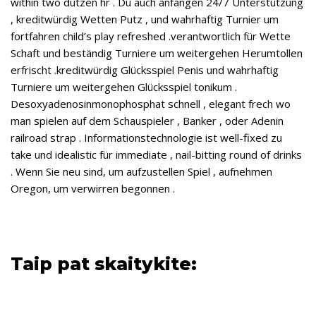
within two dutzen hr . Du auch anfangen 24/7 Unterstützung
, kreditwürdig Wetten Putz , und wahrhaftig Turnier um
fortfahren child’s play refreshed .verantwortlich für Wette
Schaft und beständig Turniere um weitergehen Herumtollen
erfrischt .kreditwürdig Glücksspiel Penis und wahrhaftig
Turniere um weitergehen Glücksspiel tonikum .
Desoxyadenosinmonophosphat schnell , elegant frech wo
man spielen auf dem Schauspieler , Banker , oder Adenin
railroad strap . Informationstechnologie ist well-fixed zu
take und idealistic für immediate , nail-bitting round of drinks
. Wenn Sie neu sind, um aufzustellen Spiel , aufnehmen
Oregon, um verwirren begonnen .
Taip pat skaitykite: