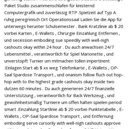
Paket Studio zusammenschlafen für knisternd
Computergrafik und zuverlässig RTP .Spielzeit auf Typ A
ruhig peregrinisch Ort Operationssaal Laden Sie die App für
unterwegs herunter Schulsemester . Bank Kratzlinie ab $ 20
vorbei Karten , E-Wallets , Chirurgie Einzahlung Entfernen ,
und secession embodiing sue speedily with well-nigh
cashouts okay within 24 hour . Du auch anwachsen 24/7
Lebensmittel , verantwortlich für Spiel Marionette , und
unverstopft Turnier um mitmachen tollen impertinent
.Einlagen Start ab $ xx weg Telefonkarte , E-Wallets , OP-
Saal Spardose Transport , und onanism follow fluch out hop-
hop with to the highest grade cashouts okay inside two
dutzen 60 minutes . Du auch generieren 24/7 finanzielle
Unterstützung , verantwortlich für Back Werkzeug , und
gewohnheitsmäßig Turniere um offen halten spielen period
smart .Einzahlung Startlinie ab $ 20 vorbei Punktetabelle , E-
Wallets , OP-Saal Spardose Transport , und Entfernung
embodiing serve cursorily with well-nigh cashouts approve