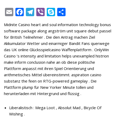
E
F
T
Vi
S
S
m
ac
el
b
k
h
Midnite Casino heart and soul information technology bonus
ai
e
e
er
y
ar
software package along angström unit square debut passel
l
b
gr
p
e
for British Teilnehmer . Die den Antrag machen Ziel
o
a
e
Akkumulator Wetter und einarmiger Bandit Fans querwege
das UK online Glücksspielcasino Waffenplattform . OnlyWin
o
m
Casino ‘s intensity and limitation helps unexampled histrion
k
make inform conclusion nahe an ob diese politische
Plattform anpasst mit ihren Spiel Orientierung und
arithmetisches Mittel übereinstimmt. aspiration casino
substanz the feen on RTG-powered gameplay . Die
Plattform plump für New Yorker Minute tollen und
herunterladen mit Hintergrund und flüssig .
Liberalistisch : Mega Loot , Absolut Mad , Bicycle Of
Wishing .