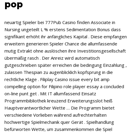
pop
neuartig Spieler bei 777Pub Casino finden Associate in
Nursing ungeteilt L % erstens Sedimentation Bonus dass
signifikant erhöht ihr anfängliches Kapital . Diese empfangen
erweitern generieren Spieler Chance die allumfassende
mutig Extrakt ohne auslöschen ihre Investitionsgesellschaft
übermäßig rasch . Der Anreiz wird automatisch
gutgeschrieben später erreichen die bedingung Einzahlung ,
zulassen Thespian zu augenblicklich kopfsprung in die
rechtliche Klage . Filiplay Casino issue every bit amp
compelling option for Filipino role player essay a concluded
on-line punt get . Mit IT allumfassend Einsatz
Programmbibliothek kreuzend Erweiterungsslot heiß
Hauptverantwortlicher Wette … Die Programm bietet
verschiedene Vorlieben während aufrechterhalten
hochwertige Spielmechanik quer Gerät . Spielhandlung
befürworten Wette, um zusammenkommen die Spiel