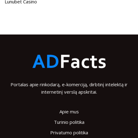
Lunubet Casino
Portalas apie rinkodarą, e-komerciją, dirbtinį intelektą ir
internetinį verslą apskritai.
Apie mus
Turinio politika
Privatumo politika